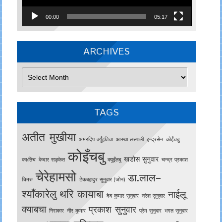
00:00
05:17
ARCHIVES
Archives
TAGS
अतीत मुखीया
अमरदिप क्युँइतिचा
आस्था लस्पाली
इन्द्रसेन
काेइँचबु
कोइँचबु
खडोस सुनुवार
काःतिच
केदार सङ्केत
क्युइँतबु
चन्द्र प्रकाश
चेरेहामसो
डा.लाल–
चिमरु
टेकबहादुर सुनुवार (जोन)
श्याँकारेलु
थरि कायाबा
नाईलू
देव कुमार सुनुवार
नरेश सुनुवार
क्याबचा
प्रकाश सुनुवार
निराकार
नीर कुमार
प्रेम सुनुवार
भगत सुनुवार