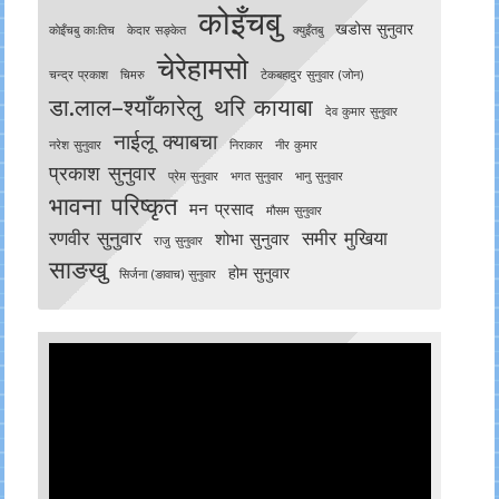
कोइँचबु
खडोस सुनुवार
काेइँचबु काःतिच
केदार सङ्केत
क्युइँतबु
चेरेहामसो
चन्द्र प्रकाश
चिमरु
टेकबहादुर सुनुवार (जोन)
डा.लाल–श्याँकारेलु
थरि कायाबा
देव कुमार सुनुवार
नाईलू क्याबचा
नरेश सुनुवार
निराकार
नीर कुमार
प्रकाश सुनुवार
प्रेम सुनुवार
भगत सुनुवार
भानु सुनुवार
भावना परिष्कृत
मन प्रसाद
मौसम सुनुवार
रणवीर सुनुवार
समीर मुखिया
शोभा सुनुवार
राजु सुनुवार
साङखु
होम सुनुवार
सिर्जना (ङावाच) सुनुवार
Video
Player