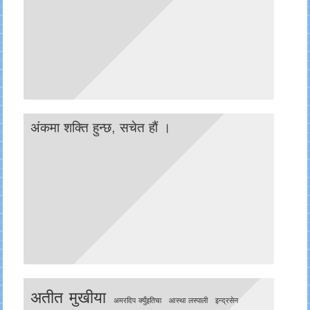
अंकमा शक्ति हुन्छ, सचेत हाैं ।
अतीत मुखीया
अमरदिप क्युँइतिचा
आस्था लस्पाली
इन्द्रसेन