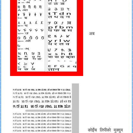
अब
काेइँच लिपीकाे मुक्दुम