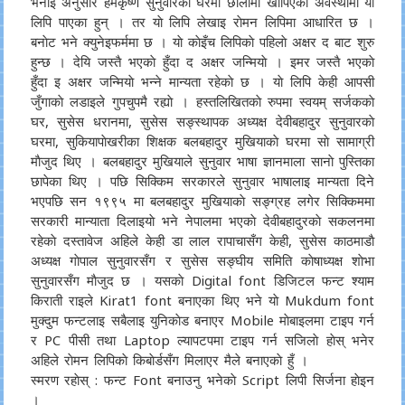
भनाइ अनुसार हेमकृष्ण सुनुवारकाे घरमा छालामा खाेपिएकाे अवस्थामा याे
लिपि पाएका हुन् । तर याे लिपि लेखाइ राेमन लिपिमा आधारित छ ।
बनाेट भने क्युनेइफर्ममा छ । याे काेइँच लिपिकाे पहिलाे अक्षर द बाट शुरु
हुन्छ । देयि जस्तै भएकाे हुँदा द अक्षर जन्मियाे । इमर जस्तै भएकाे
हुँदा इ अक्षर जन्मियाे भन्ने मान्यता रहेकाे छ । याे लिपि केही आपसी
जुँगाकाे लडाइले गुपचुपमै रह्याे । हस्तलिखितकाे रुपमा स्वयम् सर्जककाे
घर, सुसेस धरानमा, सुसेस सङ्स्थापक अध्यक्ष देवीबहादुर सुनुवारकाे
घरमा, सुकियापाेखरीका शिक्षक बलबहादुर मुखियाकाे घरमा साे सामाग्री
माैजुद थिए । बलबहादुर मुखियाले सुनुवार भाषा ज्ञानमाला सानाे पुस्तिका
छापेका थिए । पछि सिक्किम सरकारले सुनुवार भाषालाइ मान्यता दिने
भएपछि सन १९९५ मा बलबहादुर मुखियाकाे सङ्ग्रह लगेर सिक्किममा
सरकारी मान्याता दिलाइयाे भने नेपालमा भएकाे देवीबहादुरकाे स‌कलनमा
रहेकाे दस्तावेज अहिले केही डा लाल रापाचासँग केही, सुसेस काठमाडाै‌‌
अध्यक्ष गाेपाल सुनुवारसँग र सुसेस सङ्घीय समिति काेषाध्यक्ष शाेभा
सुनुवारसँग माैजुद छ ।‍ यसकाे Digital font डिजिटल फन्ट श्याम
किराती राइले Kirat1 font बनाएका थिए भने याे Mukdum font
मुक्दुम फन्टलाइ सबैलाइ युनिकाेड बनाएर Mobile माेबाइलमा टाइप गर्न
र PC पीसी तथा Laptop ल्यापटपमा टाइप गर्न सजिलाे हाेस् भनेर
अहिले राेमन लिपिकाे किबाेर्डसँग मिलाएर मैले बनाएकाे हुँ ।
स्मरण रहाेस् : फन्ट Font बनाउनु भनेकाे Script लिपी सिर्जना हाेइन
।