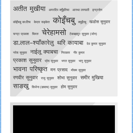
अतीत मुखीया
अमरदिप क्युँइतिचा
आस्था लस्पाली
इन्द्रसेन
कोइँचबु
खडोस सुनुवार
काेइँचबु काःतिच
केदार सङ्केत
क्युइँतबु
चेरेहामसो
चन्द्र प्रकाश
चिमरु
टेकबहादुर सुनुवार (जोन)
डा.लाल–श्याँकारेलु
थरि कायाबा
देव कुमार सुनुवार
नाईलू क्याबचा
नरेश सुनुवार
निराकार
नीर कुमार
प्रकाश सुनुवार
प्रेम सुनुवार
भगत सुनुवार
भानु सुनुवार
भावना परिष्कृत
मन प्रसाद
मौसम सुनुवार
रणवीर सुनुवार
समीर मुखिया
शोभा सुनुवार
राजु सुनुवार
साङखु
होम सुनुवार
सिर्जना (ङावाच) सुनुवार
Video
Player