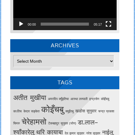
00:00
05:17
ARCHIVES
Archives
TAGS
अतीत मुखीया
अमरदिप क्युँइतिचा
आस्था लस्पाली
इन्द्रसेन
काेइँचबु
कोइँचबु
खडोस सुनुवार
काःतिच
केदार सङ्केत
क्युइँतबु
चन्द्र प्रकाश
चेरेहामसो
डा.लाल–
चिमरु
टेकबहादुर सुनुवार (जोन)
श्याँकारेलु
थरि कायाबा
नाईलू
देव कुमार सुनुवार
नरेश सुनुवार