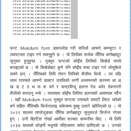
फन्ट Mukdum font डावनलाेड गरी सजिलै आफ्नाे कम्प्युटर र
ल्यापटपमा टाइप गर्न सक्नुहुने छ । याे लिपीका सर्जक जेँतिच कर्णबहादुर
सुनुवार हुनुहुन्छ । मुक्दुम फन्टकाे काेइँच लिपीकाे किबाेर्ड यस्ताे
बनाइएकाे छ । याे किबाेर्डबाट कुनै पनि काेइँच शब्द टाइप गर्न जाेसुकैले
सक्ने छन् । जेँतिचकाे लिपि राेमन लिपिकाे शैलीमा थियाे । तर पछि
लाल रापाचले आफ्नाे डाक्टर उपाधिकाे लागी अध्ययनकाे क्रममा आ अ्
ख ङ ट ठ थ फ श वर्ण र चन्द्रविन्दु हलन्त रेफ थपेर देबनागरी
शैलीकाे बनाउनु भयाे । वास्तवमा काेइँच लिपिमा हलन्तकाे आवश्यक पर्दैन
। यहाँ Mukdum Font मुक्दुम फन्टमा रापाचले सापटी लिएर थपेकाे
वर्ण सहित जेँतिचकै सिर्जनालाइ सकेसम्म हुबहु उतार्न खाेजिएकाे छ । याे
२०२९ सालमा ताप्लेजुङका जेँतिच कर्णबहादुर सुनुवारले सिर्जना गरेका
हुन् । उनी ब्रिटिश गाेर्खा आर्मीका सञ्चार कम्पनीमा थिए । याे लिपि
२०३७ सालकाे काेङ्पी मधुपर्क पत्रिकामा समेत छापिएकाे छ । उनकाे