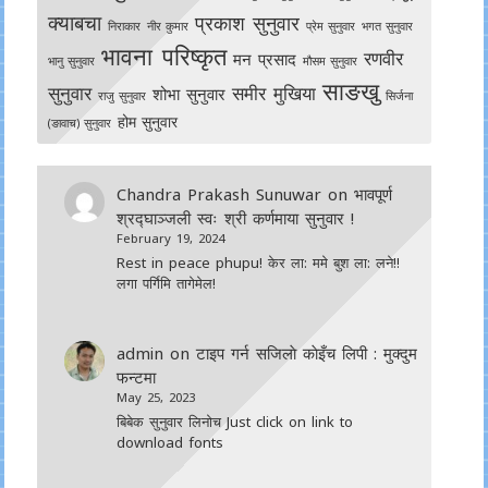
क्याबचा
प्रकाश सुनुवार
निराकार
नीर कुमार
प्रेम सुनुवार
भगत सुनुवार
भावना परिष्कृत
रणवीर
मन प्रसाद
भानु सुनुवार
मौसम सुनुवार
साङखु
सुनुवार
समीर मुखिया
शोभा सुनुवार
राजु सुनुवार
सिर्जना
होम सुनुवार
(ङावाच) सुनुवार
Chandra Prakash Sunuwar
on
भावपूर्ण
श्रद्घाञ्जली स्वः श्री कर्णमाया सुनुवार !
February 19, 2024
Rest in peace phupu! केर ला: ममे बुश ला: लने!!
लगा पर्गिमि तागेमेल!
admin
on
टाइप गर्न सजिलाे काेइँच लिपी : मुक्दुम
फन्टमा
May 25, 2023
बिबेक सुनुवार लिनोच Just click on link to
download fonts