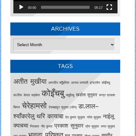
00:00
05:17
ARCHIVES
Archives
TAGS
अतीत मुखीया
अमरदिप क्युँइतिचा
आस्था लस्पाली
इन्द्रसेन
काेइँचबु
कोइँचबु
खडोस सुनुवार
काःतिच
केदार सङ्केत
क्युइँतबु
चन्द्र प्रकाश
चेरेहामसो
डा.लाल–
चिमरु
टेकबहादुर सुनुवार (जोन)
श्याँकारेलु
थरि कायाबा
नाईलू
देव कुमार सुनुवार
नरेश सुनुवार
क्याबचा
प्रकाश सुनुवार
निराकार
नीर कुमार
प्रेम सुनुवार
भगत सुनुवार
भावना परिष्कृत
रणवीर
मन प्रसाद
भानु सुनुवार
मौसम सुनुवार