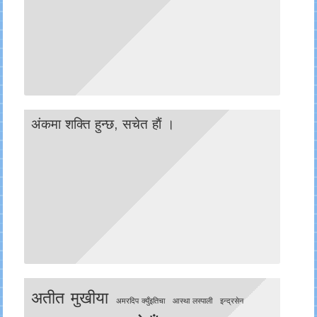
अंकमा शक्ति हुन्छ, सचेत हाैं ।
अतीत मुखीया
अमरदिप क्युँइतिचा
आस्था लस्पाली
इन्द्रसेन