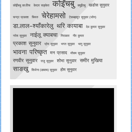
कोइँचबु
खडोस सुनुवार
काेइँचबु काःतिच
केदार सङ्केत
क्युइँतबु
चेरेहामसो
चन्द्र प्रकाश
चिमरु
टेकबहादुर सुनुवार (जोन)
डा.लाल–श्याँकारेलु
थरि कायाबा
देव कुमार सुनुवार
नाईलू क्याबचा
नरेश सुनुवार
निराकार
नीर कुमार
प्रकाश सुनुवार
प्रेम सुनुवार
भगत सुनुवार
भानु सुनुवार
भावना परिष्कृत
मन प्रसाद
मौसम सुनुवार
रणवीर सुनुवार
समीर मुखिया
शोभा सुनुवार
राजु सुनुवार
साङखु
होम सुनुवार
सिर्जना (ङावाच) सुनुवार
Video
Player