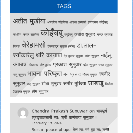
TAGS
अतीत मुखीया
अमरदिप क्युँइतिचा
आस्था लस्पाली
इन्द्रसेन
काेइँचबु
कोइँचबु
खडोस सुनुवार
काःतिच
केदार सङ्केत
क्युइँतबु
चन्द्र प्रकाश
चेरेहामसो
डा.लाल–
चिमरु
टेकबहादुर सुनुवार (जोन)
श्याँकारेलु
थरि कायाबा
नाईलू
देव कुमार सुनुवार
नरेश सुनुवार
क्याबचा
प्रकाश सुनुवार
निराकार
नीर कुमार
प्रेम सुनुवार
भगत सुनुवार
भावना परिष्कृत
रणवीर
मन प्रसाद
भानु सुनुवार
मौसम सुनुवार
साङखु
सुनुवार
समीर मुखिया
शोभा सुनुवार
राजु सुनुवार
सिर्जना
होम सुनुवार
(ङावाच) सुनुवार
Chandra Prakash Sunuwar
on
भावपूर्ण
श्रद्घाञ्जली स्वः श्री कर्णमाया सुनुवार !
February 19, 2024
Rest in peace phupu! केर ला: ममे बुश ला: लने!!