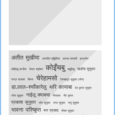
अतीत मुखीया
अमरदिप क्युँइतिचा
आस्था लस्पाली
इन्द्रसेन
कोइँचबु
खडोस सुनुवार
काेइँचबु काःतिच
केदार सङ्केत
क्युइँतबु
चेरेहामसो
चन्द्र प्रकाश
चिमरु
टेकबहादुर सुनुवार (जोन)
डा.लाल–श्याँकारेलु
थरि कायाबा
देव कुमार सुनुवार
नाईलू क्याबचा
नरेश सुनुवार
निराकार
नीर कुमार
प्रकाश सुनुवार
प्रेम सुनुवार
भगत सुनुवार
भानु सुनुवार
भावना परिष्कृत
मन प्रसाद
मौसम सुनुवार