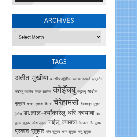
ARCHIVES
Archives
TAGS
अतीत मुखीया
अमरदिप क्युँइतिचा
आस्था लस्पाली
इन्द्रसेन
कोइँचबु
खडोस
काेइँचबु काःतिच
केदार सङ्केत
क्युइँतबु
चेरेहामसो
सुनुवार
चन्द्र प्रकाश
चिमरु
टेकबहादुर सुनुवार
डा.लाल–श्याँकारेलु
थरि कायाबा
(जोन)
देव
नाईलू क्याबचा
कुमार सुनुवार
नरेश सुनुवार
निराकार
नीर कुमार
प्रकाश सुनुवार
प्रेम सुनुवार
भगत सुनुवार
भानु सुनुवार