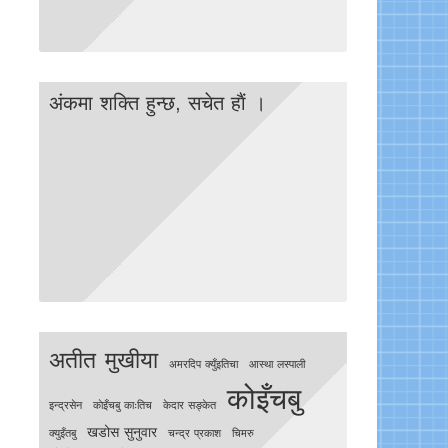
अंकमा शक्ति हुन्छ, सचेत हाैं ।
अतीत मुखीया
अमरदिप क्युँइतिचा
आस्था लस्पाली
कोइँचबु
इन्द्रसेन
काेइँचबु काःतिच
केदार सङ्केत
खडोस सुनुवार
क्युइँतबु
चन्द्र प्रकाश
चिमरु