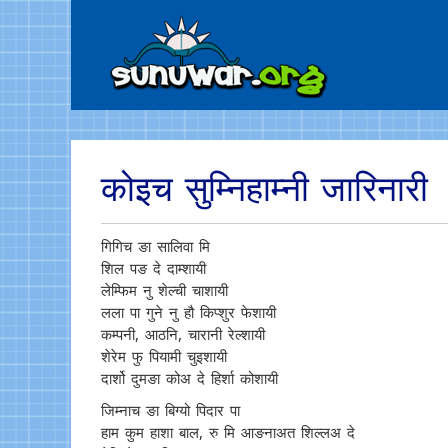
कोइच सुम्निहाम्नी जारिनारी
गिगिच ङा सालिवा मि
शिल पङ दे दाम्शायी
लेम्फिम नु शेल्ची चाशायी
लला पा गुने नु हौ किप्शुर फेशायी
कम्पनी, आठनि, चारानी रेल्शायी
शेरेम फु पियामी चुइशायी
दार्शो दुमङा कोअ दे हिर्शा कोशायी
जिम्नाच ङा बिग्यो पिदार पा
हाम कुम हाशा बाल, रु मि आङनाअत शिल्लअ दे