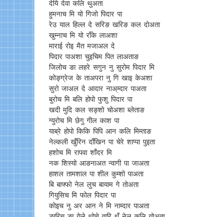
देयि देवा कलि थुअता
हुमनाच मि यो गिजो पिदार पा
रेउ याल हिल्ल दे सरिङ खरिङ कल दोअता
खुम्नाच मि यो राँके लाअशा
माराई रोइ मैत मजाअल दे
पिदार पाअशा चुइचिम पित लाअताङ
जिलोच ङा लहरे सगुन नु सुरोम पिदार मि
कोङ्ग्रेज के ताअपरा नु गि खाइ केअशा
सुरो जाअल दे आदार नाअ्म्दार पाअता
बुरोच मि बलि होपो फुशु पिदार पा
खदी मुदि कल सङ्शो चोअशा ब्लेताङ
ग्युरोच मि छेगु गील काश पा
याब्रे होपो किकि पिपि आन कलि मिम्ताङ
नेल्कली खुँरिन दाँखिन पा चेरे शाप्पा पुइता
हशोच मि रापवा शाँदर मि
नक शिस्यो आङनाअत न्वागी पा जाअता
हाशल तामशाल पा शील कुम्शो पाअता
बि बाफ्फो नेल लुच बायाम गे तोअता
गियुसिच मि फोल पिदार पा
कोइच नु अर आन ने मि नाम्दार पाअता
ङारिच ङा येले थोचे वारि थुँ नेल कलि योअता