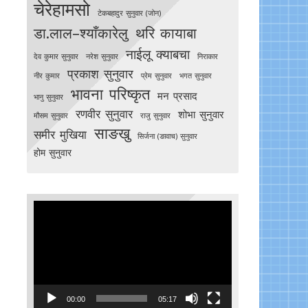
चेरेहामसो
टेकबहादुर सुनुवार (जोन)
डा.लाल–श्याँकारेलु
थरि कायाबा
नाईलू क्याबचा
देव कुमार सुनुवार
नरेश सुनुवार
निराकार
प्रकाश सुनुवार
नीर कुमार
प्रेम सुनुवार
भगत सुनुवार
भावना परिष्कृत
मन प्रसाद
भानु सुनुवार
रणवीर सुनुवार
शोभा सुनुवार
मौसम सुनुवार
राजु सुनुवार
साङखु
समीर मुखिया
सिर्जना (ङावाच) सुनुवार
होम सुनुवार
Video
Player
00:00
05:17