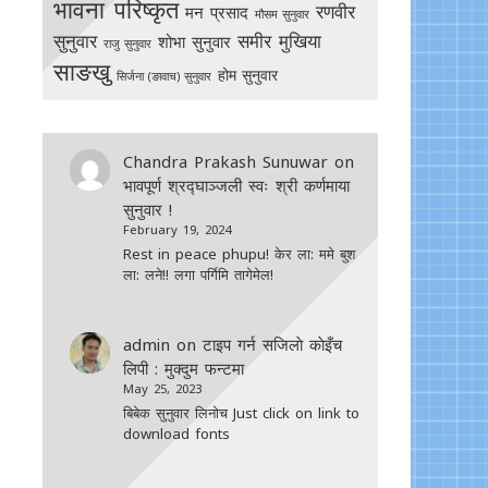
भावना परिष्कृत
रणवीर
मन प्रसाद
मौसम सुनुवार
सुनुवार
समीर मुखिया
शोभा सुनुवार
राजु सुनुवार
साङखु
होम सुनुवार
सिर्जना (ङावाच) सुनुवार
Chandra Prakash Sunuwar
on
भावपूर्ण श्रद्घाञ्जली स्वः श्री कर्णमाया
सुनुवार !
February 19, 2024
Rest in peace phupu! केर ला: ममे बुश
ला: लने!! लगा पर्गिमि तागेमेल!
admin
on
टाइप गर्न सजिलाे काेइँच
लिपी : मुक्दुम फन्टमा
May 25, 2023
बिबेक सुनुवार लिनोच Just click on link to
download fonts