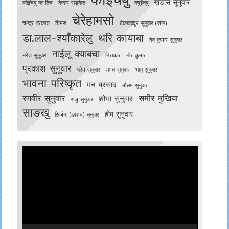
खडोस सुनुवार
काेइँचबु काःतिच
केदार सङ्केत
क्युइँतबु
चेरेहामसो
चन्द्र प्रकाश
चिमरु
टेकबहादुर सुनुवार (जोन)
डा.लाल–श्याँकारेलु
थरि कायाबा
देव कुमार सुनुवार
नाईलू क्याबचा
नरेश सुनुवार
निराकार
नीर कुमार
प्रकाश सुनुवार
प्रेम सुनुवार
भगत सुनुवार
भानु सुनुवार
भावना परिष्कृत
मन प्रसाद
मौसम सुनुवार
रणवीर सुनुवार
समीर मुखिया
शोभा सुनुवार
राजु सुनुवार
साङखु
होम सुनुवार
सिर्जना (ङावाच) सुनुवार
Video
Player