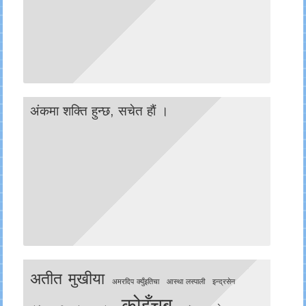
अंकमा शक्ति हुन्छ, सचेत हाैं ।
अतीत मुखीया
अमरदिप क्युँइतिचा
आस्था लस्पाली
इन्द्रसेन
कोइँचबु