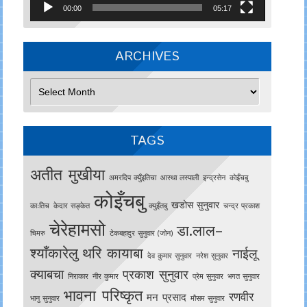
00:00
05:17
ARCHIVES
Archives
TAGS
अतीत मुखीया
अमरदिप क्युँइतिचा
आस्था लस्पाली
इन्द्रसेन
काेइँचबु
कोइँचबु
खडोस सुनुवार
काःतिच
केदार सङ्केत
क्युइँतबु
चन्द्र प्रकाश
चेरेहामसो
डा.लाल–
चिमरु
टेकबहादुर सुनुवार (जोन)
श्याँकारेलु
थरि कायाबा
नाईलू
देव कुमार सुनुवार
नरेश सुनुवार
क्याबचा
प्रकाश सुनुवार
निराकार
नीर कुमार
प्रेम सुनुवार
भगत सुनुवार
भावना परिष्कृत
रणवीर
मन प्रसाद
भानु सुनुवार
मौसम सुनुवार