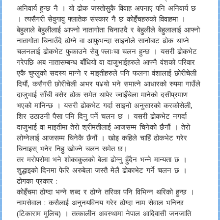
अनिवार्य हुन्छ नै । यो ढोक जस्तोसुकै विवाह अपनाए पनि अनिवार्य छ
। त्यसैगरी सेवुगावु फ्लातेक संस्कार नै छ कोइँचहरुको विवाहमा ।
बेहुलाले बेहुलीलाई आफ्नो नातागोता चिनाउदै र बेहुलीले बेहुलालाई आफ्नो
नातागोता चिनाउँदै ढोग्ने वा आफुभन्दा साइनोले सानोबाट ढोक थाप्ने
चलनलाई ढोकभेट फुकाउने सेवु फ्लाःचा चलन हुन्छ । यसरी ढोकभेट
गरेपछि अब नातासम्बन्ध बाँधियो वा दाजुभाईहरुले आफ्नै वंशको परिवार
एकै चुप्लुको सदस्य मान्ने र माइतीहरुले पनि फलना वंशालाई छोरीचेली
दियौं, कसैगरी छोरीचेली अभर प¥यो भने समात्ने आधारको रुपमा गाउँले
दाजुभाई साँची बसेर ढोक समेत थापेर ज्वाइँचेला मानेको दसीप्रमाण
भएको मानिन्छ । यसरी ढोकभेट गर्दा साइनो अनुसारको करकोसेली,
शिर उठाउनी पैसा पनि दिनु पर्ने चलन छ । यसरी ढोकभेट नगर्दा
दाजुभाई वा माइतीमा तेरो श्रीमतीलाई आजसम्म चिनेको छैनौं । तेरो
लोग्नेलाई आजसम्म चिनेकै छैनौं । खोइ कहिले चाहिँ ढोकभेट गरेर
चिनाइस् भनेर निहु खोज्ने चलन समेत छ।
तर मरोपरोमा भने शोकाकुलको बेला ढोग्नु हुँदैन भन्ने मान्यता छ ।
शुद्धाइको दिनमा फेरि अरुबेला जस्तै मेलै ढोकाभेट गर्ने चलन छ ।
ढोगका प्रकार :
कोइँचमा ढोग्दा भन्ने शब्द र ढोग्ने तरिका पनि विभिन्न थरिको हुन्छ ।
नामसेवाल : कसैलाई अनुनयविनय गरेर ढोग्दा नाम सेवाल भनिन्छ
(टिकाराम मुलिच) । तत्कालीन अवस्थामा नेपाल आदिवासी जनजाति