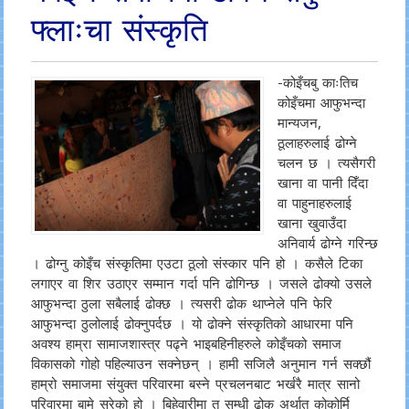
फ्लाःचा संस्कृति
-कोइँचबु काःतिच
कोइँचमा आफुभन्दा
मान्यजन,
ठूलाहरुलाई ढोग्ने
चलन छ । त्यसैगरी
खाना वा पानी दिँदा
वा पाहुनाहरुलाई
खाना खुवाउँदा
अनिवार्य ढोग्ने गरिन्छ
। ढोग्नु कोइँच संस्कृतिमा एउटा ठूलो संस्कार पनि हो । कसैले टिका
लगाएर वा शिर उठाएर सम्मान गर्दा पनि ढोगिन्छ । जसले ढोक्यो उसले
आफुभन्दा ठुला सबैलाई ढोक्छ । त्यसरी ढोक थाप्नेले पनि फेरि
आफुभन्दा ठुलोलाई ढोक्नुपर्दछ । यो ढोक्ने संस्कृतिको आधारमा पनि
अवश्य हाम्रा सामाजशास्त्र पढ्ने भाइबहिनीहरुले कोइँचको समाज
विकासको गोहो पहिल्याउन सक्नेछन् । हामी सजिलै अनुमान गर्न सक्छौं
हाम्रो समाजमा संयुक्त परिवारमा बस्ने प्रचलनबाट भर्खरै मात्र सानो
परिवारमा बामे सरेको हो । बिहेवारीमा त सम्धी ढोक अर्थात् कोकोर्मि