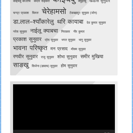
खडोस सुनुवार
काेइँचबु काःतिच
केदार सङ्केत
क्युइँतबु
चेरेहामसो
चन्द्र प्रकाश
चिमरु
टेकबहादुर सुनुवार (जोन)
डा.लाल–श्याँकारेलु
थरि कायाबा
देव कुमार सुनुवार
नाईलू क्याबचा
नरेश सुनुवार
निराकार
नीर कुमार
प्रकाश सुनुवार
प्रेम सुनुवार
भगत सुनुवार
भानु सुनुवार
भावना परिष्कृत
मन प्रसाद
मौसम सुनुवार
रणवीर सुनुवार
समीर मुखिया
शोभा सुनुवार
राजु सुनुवार
साङखु
होम सुनुवार
सिर्जना (ङावाच) सुनुवार
Video
Player