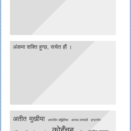
अंकमा शक्ति हुन्छ, सचेत हाैं ।
अतीत मुखीया
अमरदिप क्युँइतिचा
आस्था लस्पाली
इन्द्रसेन
कोइँचबु