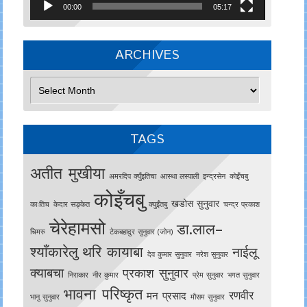
00:00
05:17
ARCHIVES
Archives
TAGS
अतीत मुखीया
अमरदिप क्युँइतिचा
आस्था लस्पाली
इन्द्रसेन
काेइँचबु
कोइँचबु
खडोस सुनुवार
काःतिच
केदार सङ्केत
क्युइँतबु
चन्द्र प्रकाश
चेरेहामसो
डा.लाल–
चिमरु
टेकबहादुर सुनुवार (जोन)
श्याँकारेलु
थरि कायाबा
नाईलू
देव कुमार सुनुवार
नरेश सुनुवार
क्याबचा
प्रकाश सुनुवार
निराकार
नीर कुमार
प्रेम सुनुवार
भगत सुनुवार
भावना परिष्कृत
रणवीर
मन प्रसाद
भानु सुनुवार
मौसम सुनुवार