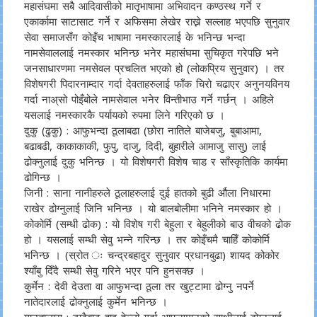
महासंघमा सबै आदिवासीको मातृभाषामा अभिवादन कण्ठस्थ गर्ने र
एकार्कामा साटासाट गर्ने र अफिसमा लेखेर राख्ने सल्लाह भएपछि सुनुवार
सेवा समाजसँग कोइँच भाषामा नमस्कारलाई के भनिन्छ भन्दा
नामसेवाललाई नमस्कार भनिन्छ भनेर महासंघमा सुचिकृत गरेपछि भने
जनसाधारणमा नमसेवल प्रचलित भएको हो (लोकप्रिय सुनुवार) । तर
विशेषगरी पिदारनाम्दार गर्दा देवताहरुलाई फाँक चिरो चढाएर अनुनयविनय
गर्दा नाअ्सो पोइँबोले नामसेवाल भनेर विन्तीभाउ गर्ने गर्छन् । अहिले
यसलाई नमस्कारकै पर्यायको रुपमा लिने गरिएको छ ।
दुकु (ढुकु) : आफुभन्दा ठूलाबढा (छोरा नातिले बाजेबजु, बुबाआमा,
बढाबढी, काकाकाकी, फुपु, दाजु, दिदी, बुहारीले आमाजु सासु) लाई
ढोक्नुलाई दुकु भनिन्छ । यो विशेषगरी विशेष चाड र साँस्कृतिकि कार्यमा
ढोगिन्छ ।
जिनी : साना नानीहरुले ठूलाहरुलाई दुई हातको बुढी र्औला निधारमा
राखेर ढोग्नुलाई जिनि भनिन्छ । यो बालबोलीमा भनिने नमस्कार हो ।
कोकोर्मि (सम्धी ढोक) : यो विशेष गरी बेहुला र बेहुलीको बाउ वीचको ढोक
हो । यसलाई सम्धी सेवु भन्ने गरिन्छ । तर कोइँचमै चाहिँ कोकोर्मि
भनिन्छ । (स्रोत ः चन्द्रबहादुर सुनुवार प्रधानबुढा) शायद कोकोर
श्याँबु दिँदै सम्धी सेवु गरिने भएर पनि हुनसक्छ ।
कुर्मेन : देवी देउता वा आफुभन्दा ठूला तर खुट्टामा ढोग्नु नपर्ने
नातेदारलाई ढोक्नुलाई कुर्मेन भनिन्छ ।