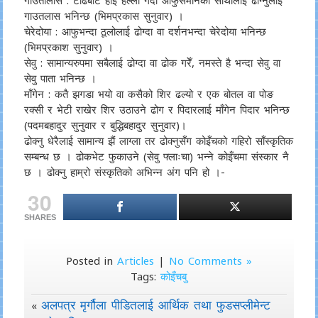
गाउतालास : टाढैबाट हाइ हेल्लो गर्दा आफुसमानको साथीलाई ढोग्नुलाई
गाउतलास भनिन्छ (भिमप्रकास सुनुवार) ।
चेरेदोया : आफुभन्दा ठूलोलाई ढोग्दा वा दर्शनभन्दा चेरेदोया भनिन्छ
(भिमप्रकाश सुनुवार) ।
सेवु : सामान्यरुपमा सबैलाई ढोग्दा वा ढोक गरेँ, नमस्ते है भन्दा सेवु वा
सेवु पाता भनिन्छ ।
माँगेन : कतै झगडा भयो वा कसैको शिर ढल्यो र एक बोतल वा पोङ
रक्सी र भेटी राखेर शिर उठाउने ढोग र पिदारलाई माँगेन पिदार भनिन्छ
(पदमबहादुर सुनुवार र बुद्धिबहादुर सुनुवार)।
ढोक्नु धेरैलाई सामान्य झैं लाग्ला तर ढोक्नुसँग कोइँचको गहिरो साँस्कृतिक
सम्बन्ध छ । ढोकभेट फुकाउने (सेवु फ्लाःचा) भन्ने कोइँचमा संस्कार नै
छ । ढोक्नु हाम्रो संस्कृतिको अभिन्न अंग पनि हो ।-
30
SHARES
Posted in
Articles
|
No Comments »
Tags:
कोइँचबु
अलपत्र मृर्गौला पीडितलाई आर्थिक तथा फुडसप्लीमेन्ट
«