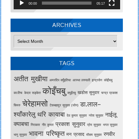
00:00
05:17
ARCHIVES
Archives
TAGS
अतीत मुखीया
अमरदिप क्युँइतिचा
आस्था लस्पाली
इन्द्रसेन
काेइँचबु
कोइँचबु
खडोस सुनुवार
काःतिच
केदार सङ्केत
क्युइँतबु
चन्द्र प्रकाश
चेरेहामसो
डा.लाल–
चिमरु
टेकबहादुर सुनुवार (जोन)
श्याँकारेलु
थरि कायाबा
नाईलू
देव कुमार सुनुवार
नरेश सुनुवार
क्याबचा
प्रकाश सुनुवार
निराकार
नीर कुमार
प्रेम सुनुवार
भगत सुनुवार
भावना परिष्कृत
रणवीर
मन प्रसाद
भानु सुनुवार
मौसम सुनुवार