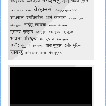
खडोस सुनुवार
काेइँचबु काःतिच
केदार सङ्केत
क्युइँतबु
चेरेहामसो
चन्द्र प्रकाश
चिमरु
टेकबहादुर सुनुवार (जोन)
डा.लाल–श्याँकारेलु
थरि कायाबा
देव कुमार सुनुवार
नाईलू क्याबचा
नरेश सुनुवार
निराकार
नीर कुमार
प्रकाश सुनुवार
प्रेम सुनुवार
भगत सुनुवार
भानु सुनुवार
भावना परिष्कृत
मन प्रसाद
मौसम सुनुवार
रणवीर सुनुवार
समीर मुखिया
शोभा सुनुवार
राजु सुनुवार
साङखु
होम सुनुवार
सिर्जना (ङावाच) सुनुवार
Video
Player