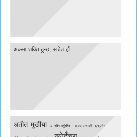
अंकमा शक्ति हुन्छ, सचेत हाैं ।
अतीत मुखीया
अमरदिप क्युँइतिचा
आस्था लस्पाली
इन्द्रसेन
कोइँचबु