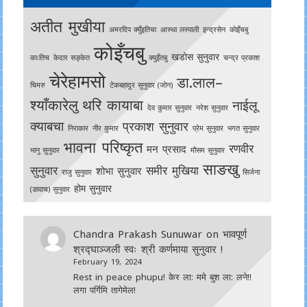
अतीत मुखीया
अमरदिप क्युँइतिचा
आस्था लस्पाली
इन्द्रसेन
काेइँचबु
कोइँचबु
खडोस सुनुवार
काःतिच
केदार सङ्केत
क्युइँतबु
चन्द्र प्रकाश
चेरेहामसो
डा.लाल–
चिमरु
टेकबहादुर सुनुवार (जोन)
श्याँकारेलु
थरि कायाबा
नाईलू
देव कुमार सुनुवार
नरेश सुनुवार
क्याबचा
प्रकाश सुनुवार
निराकार
नीर कुमार
प्रेम सुनुवार
भगत सुनुवार
भावना परिष्कृत
रणवीर
मन प्रसाद
भानु सुनुवार
मौसम सुनुवार
साङखु
सुनुवार
समीर मुखिया
शोभा सुनुवार
राजु सुनुवार
सिर्जना
होम सुनुवार
(ङावाच) सुनुवार
Chandra Prakash Sunuwar
on
भावपूर्ण
श्रद्घाञ्जली स्वः श्री कर्णमाया सुनुवार !
February 19, 2024
Rest in peace phupu! केर ला: ममे बुश ला: लने!!
लगा पर्गिमि तागेमेल!