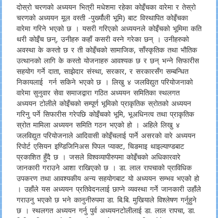
दोस्रो चरणको अध्ययन भित्री मधेशमा रहेका कोइँचका वारेमा र तेस्रो
चरणको अध्ययन मूल वस्ती -पुर्ख्यौली भूमि) बाट विस्थापित कोइँचका
वारेमा गरिने भएको छ । यसरी गरिएको अध्ययनले कोइँचको भूमिमा कति
थरी कोइँच छन्, उनीहरु कहाँ कसरी वस्ने गरेका छन् । उनीहरुको
अवस्था के कस्तो छ र ती कोइँचको सामाजिक, साँस्कृतिक तथा भौतिक
उत्थानको लागि के कस्तो योजनाहरु आवश्यक छ र छन् भन्ने सिफारीस
सहयोग गर्ने दाता, साझेदार संस्था, सरकार, र सरकारसँग सम्बन्धित
निकायलाई गर्न सकिने भएको छ । लिखु ४ जलविद्युत परियोजनाको
वारेमा सुनुवार सेवा समाजद्वारा गठित अध्ययन समितिका स्थलगत
अध्ययन टोलीले कोइँचको सम्पूर्ण भूमिको प्राकृतिक स्रोतको अध्ययन
गरिनु पर्ने सिफारीस गरेपछि कोइँचको भूमि, भूअधिनत्व तथा प्राकृतिक
स्रोत मामिला अध्ययन समिति गठन भएको हो । अहिले लिखु ४
जलविद्युत परियोजनाले आदिवासी कोइँचलाई पार्ने असरको वारे अध्ययन
रिपोर्ट एसियन इण्डिजिनिअस पिपल प्याक्ट, चिङमाइ थाइल्याण्डबाट
प्रकाशित हुँदै छ । जसले विश्वव्यापीरुपमा कोइँचको अधिकारवारे
जानकारी गराउने आशा राखिएको छ । डा. लाल रापचाको प्राविधिक
उपकरण तथा आवश्यकीय अन्य सहयोगबाट यो अध्ययन सम्भव भएको हो
। उहाँले यस अध्ययन प्रतिवेदनलाई छाप्ने व्यवस्था गर्ने जानकारी उहाँले
गराउनु भएको छ भने कानुनीरुपमा डा. बि.बि. मुखियाले विश्लेषण गर्नुहुने
छ । स्थलगत अध्ययन गर्नु पुर्व अध्ययनटोलीलाई डा. लाल रापचा, डा.