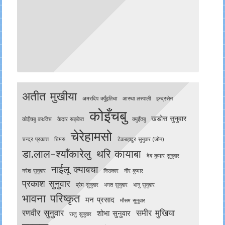
अतीत मुखीया
अमरदिप क्युँइतिचा
आस्था लस्पाली
इन्द्रसेन
कोइँचबु
खडोस सुनुवार
काेइँचबु काःतिच
केदार सङ्केत
क्युइँतबु
चेरेहामसो
चन्द्र प्रकाश
चिमरु
टेकबहादुर सुनुवार (जोन)
डा.लाल–श्याँकारेलु
थरि कायाबा
देव कुमार सुनुवार
नाईलू क्याबचा
नरेश सुनुवार
निराकार
नीर कुमार
प्रकाश सुनुवार
प्रेम सुनुवार
भगत सुनुवार
भानु सुनुवार
भावना परिष्कृत
मन प्रसाद
मौसम सुनुवार
रणवीर सुनुवार
समीर मुखिया
शोभा सुनुवार
राजु सुनुवार