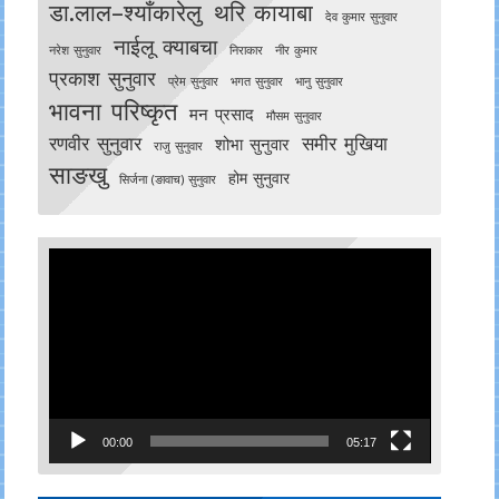
डा.लाल–श्याँकारेलु
थरि कायाबा
देव कुमार सुनुवार
नाईलू क्याबचा
नरेश सुनुवार
निराकार
नीर कुमार
प्रकाश सुनुवार
प्रेम सुनुवार
भगत सुनुवार
भानु सुनुवार
भावना परिष्कृत
मन प्रसाद
मौसम सुनुवार
रणवीर सुनुवार
समीर मुखिया
शोभा सुनुवार
राजु सुनुवार
साङखु
होम सुनुवार
सिर्जना (ङावाच) सुनुवार
Video
Player
00:00
05:17