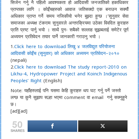
सिर्जन गर्नु नै पहिलो आवश्यकता हो आदिवासी जनजातिको हकाधिकार
प्राप्तका लागि । कोइँचहरुको आवाज जतिसक्दो एक बनाउन सक्यौं
अधिकार प्राप्त गर्ने समय नजिकीयो भनेर बुझ्दा हुन्छ ।’सुनुवार सेवा
समाजका अध्यक्ष टंकराम सुनुवारले अन्तरक्रियमा उठेका विवदित कुराहरु
प्रति प्रष्ट पार्नु भयो । साथै पुनः सबैको सल्लाह सूझबलाई समेटेर पूर्ण
अध्ययन प्रतिवेदन तयार पार्ने जानकारी गराउनु भयो ।
1.
Click here to download लिखु ४ जलविद्युत परियोजना
आदिवासी कोइँच (सुनुवार) को अधिकार अध्ययन प्रतिवेदन–२०१०
(nepali)
2.
Click here to download The study report-2010 on
Likhu-4, Hydropower Project and Koinch Indigenous
Peoples’ Right
(English)
Note: यहाँहरुलाई पनि यसमा केहि कुराहरु थप घट गर्नु पर्ने जस्तो
लग्छ या कुनै सुझाप सल्हा भएमा comment वा email गर्नु सक्नुहुने
छ।
[ad][ad]
50
SHARES