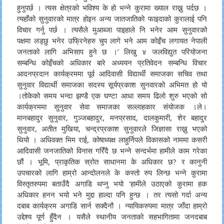
हुनुपर्छ । त्यस क्षेत्रको भविश्य के हो भन्ने कुरामा ख्याल राख्नु पर्दछ ।
त्यहाँको सुनुवारको मात्र होइन अन्य जातजातिको फाइदाको कुरालाई पनि
विचार गर्नु पर्छ । त्यसैले मुआब्जा पाइहाले नि भनेर आम सुनुवारको
पक्षमा लड्छु भनेर उफ्रिनेहरु चुप लागे भने आम कोइँच लगायत नेपाली
जनताको लागि अभिसाप हुने छ ।’ लिखु ४ जलविद्युत परियोजना
सम्बन्धि कोइँचको अधिकार बारे अध्ययन प्रतिवेदन सम्बन्धि विचार
आदनप्रदान कार्यक्रममा पूर्व आदिवासी विद्यार्थी समाजका सचिव तथा
सुनुवार विद्यार्थी समाजका सदस्य सूर्यप्रकाश सुनवारको अभिमत हो यो
।तोकेको समय भन्दा झण्डै एक घण्टा आधा समय ढिलो शुरु भएको सो
कार्यक्रममा सुनुवार सेवा समाजका सल्लाहकार संयोजक ।ले।
मानबहादुर सुनुवार, गुञ्जबहादुर, मनप्रसाद, दालकुमारी, शेर बहादुर
सुनुवार, अतीत मुखिया, चन्द्रप्रकाश सुनुवारले जिज्ञासा राख्नु भएको
थियो । अधिवक्त भिम राई, कोषाध्यक्ष लाहुर्निपले विकासको नाममा कसरी
आदिवासी जनजातिको विनास गरिँदै छ भन्ने सन्दर्भमा हामीले काम गरेका
छौं ।
भूमि, प्राकृतिक स्रोत साधानमा के अधिकार छ? र कानुनी
उपचारको लागि हाम्रो आन्दोलनले के कस्तो रुप लिन्छ भन्ने कुरामा
विस्तृतरुपमा बताउँदै अगाडि थप्नु भयो ‘हामीले उठाएको कुरामा हक
अधिकार हनन भयो भने मुद्दा हाल्दा पनि हुन्छ । तर त्यसो गर्दा अन्य
दबाब कार्यक्रम अगाडि सार्न सक्दैनौ । न्यायिकरुपमा मात्र जाँदा हाम्रो
उद्देश्य पूर्ण हुँदैन । यसैले स्थानीय जनताको सहभागितामा जनदबाब