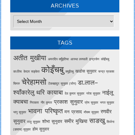
ARCHIVES
Archives
TAGS
अतीत मुखीया
अमरदिप क्युँइतिचा
आस्था लस्पाली
इन्द्रसेन
काेइँचबु
कोइँचबु
खडोस सुनुवार
काःतिच
केदार सङ्केत
क्युइँतबु
चन्द्र प्रकाश
चेरेहामसो
डा.लाल–
चिमरु
टेकबहादुर सुनुवार (जोन)
श्याँकारेलु
थरि कायाबा
नाईलू
देव कुमार सुनुवार
नरेश सुनुवार
क्याबचा
प्रकाश सुनुवार
निराकार
नीर कुमार
प्रेम सुनुवार
भगत सुनुवार
भावना परिष्कृत
रणवीर
मन प्रसाद
भानु सुनुवार
मौसम सुनुवार
साङखु
सुनुवार
समीर मुखिया
शोभा सुनुवार
राजु सुनुवार
सिर्जना
होम सुनुवार
(ङावाच) सुनुवार