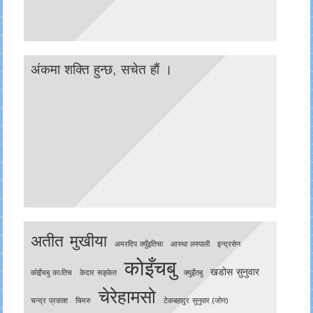
अंकमा शक्ति हुन्छ, सचेत हाैं ।
अतीत मुखीया
अमरदिप क्युँइतिचा
आस्था लस्पाली
इन्द्रसेन
कोइँचबु
खडोस सुनुवार
काेइँचबु काःतिच
केदार सङ्केत
क्युइँतबु
चेरेहामसो
चन्द्र प्रकाश
चिमरु
टेकबहादुर सुनुवार (जोन)