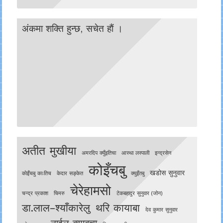
अंकमा शक्ति हुन्छ, सचेत हाैं ।
अतीत मुखीया
अमरदिप क्युँइतिचा
आस्था लस्पाली
इन्द्रसेन
कोइँचबु
खडोस सुनुवार
काेइँचबु काःतिच
केदार सङ्केत
क्युइँतबु
चेरेहामसो
चन्द्र प्रकाश
चिमरु
टेकबहादुर सुनुवार (जोन)
डा.लाल–श्याँकारेलु
थरि कायाबा
देव कुमार सुनुवार
नाईलू क्याबचा