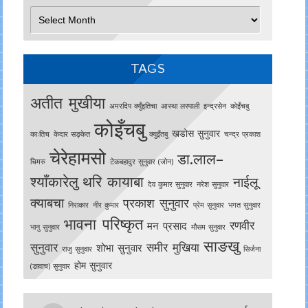
Archives
TAGS
अतीत मुखीया
अमरदिप क्युँइतिचा
आस्था लस्पाली
इन्द्रसेन
काेइँचबु
कोइँचबु
खडोस सुनुवार
काःतिच
केदार सङ्केत
क्युइँतबु
चन्द्र प्रकाश
चेरेहामसो
डा.लाल–
चिमरु
टेकबहादुर सुनुवार (जोन)
श्याँकारेलु
थरि कायाबा
नाईलू
देव कुमार सुनुवार
नरेश सुनुवार
क्याबचा
प्रकाश सुनुवार
निराकार
नीर कुमार
प्रेम सुनुवार
भगत सुनुवार
भावना परिष्कृत
रणवीर
मन प्रसाद
भानु सुनुवार
मौसम सुनुवार
साङखु
सुनुवार
समीर मुखिया
शोभा सुनुवार
राजु सुनुवार
सिर्जना
होम सुनुवार
(ङावाच) सुनुवार