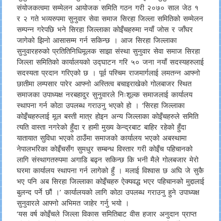
संयोजकत्वमा सम्मेलन आयोजक समिति गठन गरी २०७० साल जेठ १
र २ गते भव्यरुपमा सुनुवार सेवा समाज सिरहा जिल्ला समितिको सम्मेलन
सम्पन्न गरेपछि भने सिरहा जिल्लाका कोइँचहरुमा नयाँ जोस र जाँघर
जागेको झिनो आसासम्म गर्न सकिन्छ ।
आज सिरहा जिल्लाका
सुनुवारहरुको प्रतितिनिधिमूलक साझा संस्था सुनुवार सेवा समाज सिरहा
जिल्ला समितिको कार्यालयको उद्घाटन गरि ५० जना नयाँ सदस्यहरुलाई
सदस्यता प्रदान गरिएको छ । पूर्व पस्चिम राजमार्गलाई लमतन्न आफ्नो
छातीमा लम्पसार पारेर आफ्नो अस्तित्व बचाइराखेको गोलबाजर स्थित
समाजका उपाध्यक्ष नरबहादुर सुनुवारले निःशूल्क समाजलाई कार्यालय
स्थापना गर्न कोठा उपलब्ध गराउनु भएको हो । ‘सिरहा जिल्लाका
कोइँचहरुलाई मूल बस्ती मात्र होइन अन्य जिल्लाका कोइँचहरुले समिति
त्यति वास्ता नगरेको हुँदा र हामी मुख्य केन्द्रबाट बाहिर रहेको हुँदा
यातायात सुविधा भएको ठाउँमा समाजको कार्यालय भएको अबस्थामा
नेपालभरिका कोइँचसँग सुमधुर सम्बन्ध विस्तार गरी कोइँच पहिचानको
लागि संस्थागतरुपमा अगाडि बढ्न सकिन्छ कि भनी मैले गोलबजार मेरो
घरमा कार्यालय स्थापना गर्न लागेको हुँ । मलाई विश्वास छ अघि जे सुकै
भए पनि अब सिरहा जिल्लाका कोइँचहरु ऐक्यवद्ध भएर पहिचानको मुद्दालाई
बुलन्द पर्ने छौं ।’ कार्यालयको लागि कोठा उपलब्ध गराउनु हुने उपाध्यक्ष
सुनुवारले आफ्नो अभिमत जाहेर गर्नु भयो ।
‘यस वर्ष कोइँचले जिल्ला विकास समितिबाट वीस हजार अनुदान प्राप्त