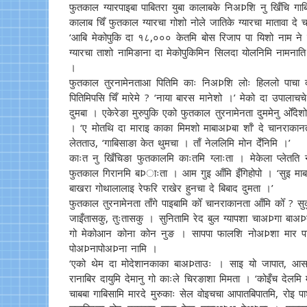
फुतकाल ग्यारपाइबा पाबितरा युबा कालाबके निअÞशि नु खिँचि गा
कालाब चिँ फुतकाल ग्यारचा गोशो नोले जातिके ग्यारचा मातावा दे 
‘आबि मेकोपुकि दा १८,००० केतमि बोस रिजाप पा यिशो नाम ने शाँ
ग्यारचा ताशो नामिङाना दा मेकोपुकिमिन सिलदा योलनिमि नामन
।
फुतकाल तुरनामेनताआ पितिमि काः निअÞशि लोः हिललो पाचा
पितिमिपसि चिँ मारेमे ? ‘नाया बारस मानेशो ।’ मेको दा उपालाच
दुमबा । एकेरेङा मुरुपुकि एको फुतकाल तुरनामेनता दुममेनु ओँदे
। ‘ए मोतथि दा माराइ काका मिमशो माबाअÞबा शाँ’ दे चानराकानत
लेतताउ, ‘गाबिसाङा केत थुमचा । ताँ नेललिमि मोन देँनिमि ।’
काःत नु खिँचिङा फुतकालमि काःतमि ग्लाःता । मेकेला प्लेतत
फुतकाल गिरानमि बÞाःता । आम गुइ आँमि इँगिहोपो । ‘सुइ माबा
बाखरा गोथालालाइ रेफरि राखेर हुनचा दे बिबाद दुमता ।’
फुतकाल तुरनामेनता ताँगे पाइबामि कोँ चानराकानता आँमि कोँ ? स
जाइँतासकु, तुःतासकु । सुनितामि रेद बुल ग्यापशा चाअÞगा बाअÞत
गो मेकोआन कोना कोन नुङ । सापपा फालशि नोअÞशा मार पाङ द
पोअÞनापोअÞना नामि ।
‘एको थेम दा मोदेशानकाका बाअÞताउः । साइ यो जापात, आसाल
रानाबिर दायुमि देमानु गो काःले चिरङाशा मिमता । ‘कोइँच देलम
चाबबा गाबिसामि मारदे मुरुकाः सेल वोइचचा आपातबिपातमि, रोइ प