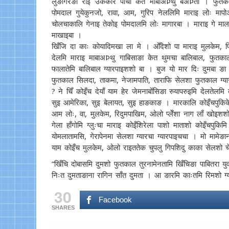
लुङगिरङा रोइ उककार पाचा केत माबाअÞथु बेअÞता । फुतकाल ग्
पोमदाल गुयेकुनजो, रावा, आम, गुरिप नेललिमि माराइ लोः म
चोलचाकालि गेनाइ तेकोइ पोमदालमि लोः मागारबा । माराइ गे मालप
माखाइबा ।
खिँजि दा काः कोयादिमखा ला मे । ओँदेशो पा माराइ मुलकेम, पित
देलमि माराइ माबाअÞथु गाबिसाङा केत थुमचा बालिबाल, फुतका
फालातेमि बालिबाल ग्यारपाइशशो बा । बुज यो मार दिः दुमबा ङा
फुतकाल सिलदा, ताकमा, नेजामपाति, ताराफि सेलशा फुतकाल ग्यारप
? ने चिँ कोइँच देयाँ याम हेर जेमनाबोँसिङा रुयापरुइमि देलतेल
सुइ आमेरिका, सुइ बेलायत, सुइ हाङकाङ । मारकालि कोइँचपुकिके
आम लोः, वा, मुलकेम, रिदुमपाखिम, ओलो प्लेँशा नाग लाँ खोइश
गेला हाँगोमि ग्लुःचा माराइ कोइँशिरेला पाशो माताशो कोइँचपुकिम
योमलातामसि, गेरापेनमा सेलशा ग्यारचा ग्यारपाइचचा । मो मा
याम कोइँच मुलकेम, ओलो राइततेक चुपलु गिपशिदु काका सेलशो चेल
“खिँचि दोबासमि दुमशो फुतकाल तुरनामेनतामि खिँचिङा पाबितरा 
निःत दुमताङाना रागिन साँत दुमता । आ ङारमि काःतमि रिमशो ग्य
30
Facebook
SHARES