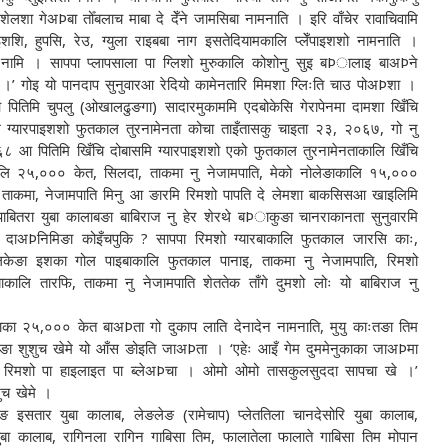
शेलशा गेअÞबा तोँबलाच माबा दे देँने जामसिबा नामनाति । इरि वाँचेर रावाचिवामि
शि, हुपसि, रेउ, ग्युला राइबबा नाग इसतेदियामकालि प्लेँपाइशशो नामनाति ।
श नामि । सापपा प्लापसाला पा ग्लिशो मुरुकालि कोशोनु सुइ बÞालाइ बाअÞने
 ।’ गोइ यो पानदाप सुनुवारआ रेदियो कामेनतारि मिमशा ग्लिःति चाउ पोअÞशा ।
पितिमि चुपलु (ओखालढुङगा) सादारमुकाममि एदबोकेसि गेरापेनमा दामशा खिँचि
ममि ग्यारपाइशशो फुतकाल तुरनामेनता कोचा ताइँतासकु चाइता २३, २०६७, गो नु
 पितिमि खिँचि दोबासमि ग्यारपाइशशो एको फुतकाल तुरनामेनताकालि खिँचि
ालि २५,००० केत, सिलदा, ताकमा नु नेजामपाति, मेको नोलेङाकालि १५,०००
, ताकमा, नेजामपाति मिनु आ ङारमि रिमशो पापति दे लेमशा बाकसिसआ खाइलिमि
ाबितरा युबा कालाबङा बाबिराज नु हेर शेरथे बÞाकुङा चानराकानता सुनुवारमि
ा दाअÞनिमिङा कोइँचपुकि ? सापपा रिमशो ग्यारबाकालि फुतकाल जारसि काः,
ललिकेङा इशका गोल पाइबाकालि फुतकाल पानाइ, ताकमा नु नेजामपाति, रिमशो
ाकालि तारफि, ताकमा नु नेजामपाति शेततेक ताँगे दुमशो लोः यो बाबिराज नु
काका २५,००० केत बाअÞता गो दुकाप लाति देनादेन नामनाति, मुयु काःतङा तिम
काःतङा शुशुच खेमे यो आँस ङोइति जाअÞता । ‘एहेः आइँ गेम दुममेनुकाका जाअÞमा
े रिमशो पा हाइलाइत पा ब्लेअÞचा । ओमो ओमो तासकुलसुददा सापचा खे ।’
ुच खेमे ।
ङ इसतार युबा कालाब, लेङलेङ (रामेचाप) प्लेततिला चानदेसोरि युबा कालाब,
बा कालाब, रागिनला रागिन गाबिसा तिम, फालातेला फालाते गाबिसा तिम मोपान