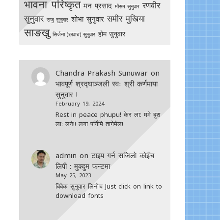
भावना परिष्कृत
रणवीर
मन प्रसाद
मौसम सुनुवार
सुनुवार
समीर मुखिया
शोभा सुनुवार
राजु सुनुवार
साङखु
होम सुनुवार
सिर्जना (ङावाच) सुनुवार
Chandra Prakash Sunuwar
on
भावपूर्ण श्रद्घाञ्जली स्वः श्री कर्णमाया
सुनुवार !
February 19, 2024
Rest in peace phupu! केर ला: ममे बुश
ला: लने!! लगा पर्गिमि तागेमेल!
admin
on
टाइप गर्न सजिलाे काेइँच
लिपी : मुक्दुम फन्टमा
May 25, 2023
बिबेक सुनुवार लिनोच Just click on link to
download fonts