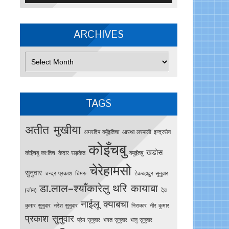
ARCHIVES
Archives
TAGS
अतीत मुखीया
अमरदिप क्युँइतिचा
आस्था लस्पाली
इन्द्रसेन
कोइँचबु
खडोस
काेइँचबु काःतिच
केदार सङ्केत
क्युइँतबु
चेरेहामसो
सुनुवार
चन्द्र प्रकाश
चिमरु
टेकबहादुर सुनुवार
डा.लाल–श्याँकारेलु
थरि कायाबा
(जोन)
देव
नाईलू क्याबचा
कुमार सुनुवार
नरेश सुनुवार
निराकार
नीर कुमार
प्रकाश सुनुवार
प्रेम सुनुवार
भगत सुनुवार
भानु सुनुवार