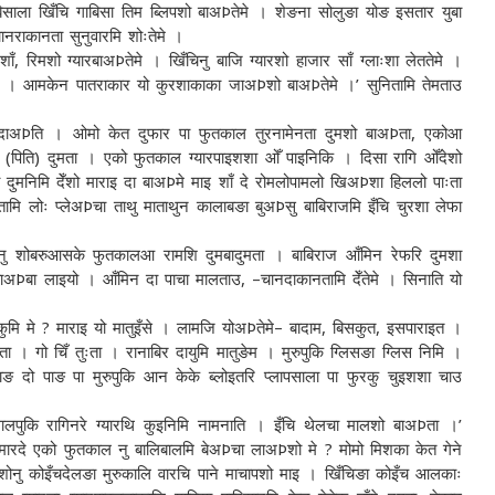
बिसाला खिँचि गाबिसा तिम ब्लिपशो बाअÞतेमे । शेङना सोलुङा योङ इसतार युबा
चानराकानता सुनुवारमि शोःतेमे ।
, रिमशो ग्यारबाअÞतेमे । खिँचिनु बाजि ग्यारशो हाजार साँ ग्लाःशा लेततेमे ।
ाति । आमकेन पातराकार यो कुरशाकाका जाअÞशो बाअÞतेमे ।’ सुनितामि तेमताउ
 दाअÞति । ओमो केत दुफार पा फुतकाल तुरनामेनता दुमशो बाअÞता, एकोआ
चे (पिति) दुमता । एको फुतकाल ग्यारपाइशशा ओँ पाइनिकि । दिसा रागि ओँदेशो
शो दुमनिमि देँशो माराइ दा बाअÞमे माइ शाँ दे रोमलोपामलो खिअÞशा हिललो पाःता
ामि लोः प्लेअÞचा ताथु माताथुन कालाबङा बुअÞसु बाबिराजमि इँचि चुरशा लेफा
ि नु शोबरुआसके फुतकालआ रामशि दुमबादुमता । बाबिराज आँमिन रेफरि दुमशा
अÞबा लाइयो । आँमिन दा पाचा मालताउ, –चानदाकानतामि देँतेमे । सिनाति यो
ुकुमि मे ? माराइ यो मातुइँसे । लामजि योअÞतेमे– बादाम, बिसकुत, इसपाराइत ।
ा । गो चिँ तुःता । रानाबिर दायुमि मातुङेम । मुरुपुकि ग्लिसङा ग्लिस निमि ।
ो पाङ पा मुरुपुकि आन केके ब्लोइतरि प्लापसाला पा फुरकु चुइशशा चाउ
पुकि रागिनरे ग्यारथि कुइनिमि नामनाति । इँचि थेलचा मालशो बाअÞता ।’
ि मारदे एको फुतकाल नु बालिबालमि बेअÞचा लाअÞशो मे ? मोमो मिशका केत गेने
ाशोनु कोइँचदेलङा मुरुकालि वारचि पाने माचापशो माइ । खिँचिङा कोइँच आलकाः