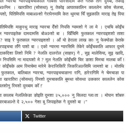
यारचा ग्यारपाइचचाकालि गाबिसा पारिसादमि केत गेतेक ताँगे दुमबा, तेकाइ
ापोअÞनिम । खारातिरा (सोसथा) नु तेकोइ आपातकालिन काललेन कोस सेलचा,
शो, पितिमिपसि माबाअÞशो गेरापेनमामि केत थुमचा चिँ सुइकालि माराइ तेइ पिया
िमिपशि माकुरथु माराइ ग्यारचा देँशो निपसि ग्यामशो गे ला मे । एचचि कोइँच
ल ग्यारपाइतेक दामदामसि बोअÞशो बा । खिँचिमि फुतकाल ग्यारपाइशशो ताशा
 ? साइ रे फुतकाल ग्यारपाइशशो । आँ यो हेराला लाख काः नु फेक्योङा केतके
ाइचचा ताँगे पाशो बा । एको ग्यारमा ग्यारसिमि तेकेरे कोइँचकालि आफार दुममे
मि दाकदिशा लिशो निमि ? नेललि दालरोल (साहार) गे , सुइ मालेसिया, सुइ खादि,
 निपसिमि ना मादापशो मे ? मुल नेललि कोइँचमि चिर ङाशा मिमचा मालबा कोँ !
शो कोइँचके आम रिमाचेमा मारेमे केराजिकिरि जिकरिअÞसिमि जामशो बा । मोतथि
ि फुतकाल, बालिबाल ग्यारचा, ग्यारपाइचचाङाना रागि, हारेरागिमि ने चेमचाङा पा
मेङाना खारातिरा (सोसथा) रिमशो दुमचाकालि बुमथा सोसथा उककार काललेन कोस
शोनु रिमशो दुमबाम कोँ !’
युवा कालाब नेललिकेङा ङोइति दुमशा २५,००० नु सिलदा ग्लाःता । मोपान शोबरु
ारबाअÞते दे २,५०० गेशा बु जिपाइतेक गे दुमशो बा ।”
Twitter