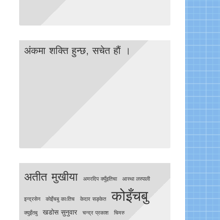
अंकमा शक्ति हुन्छ, सचेत हाैं ।
अतीत मुखीया
अमरदिप क्युँइतिचा
आस्था लस्पाली
कोइँचबु
इन्द्रसेन
काेइँचबु काःतिच
केदार सङ्केत
खडोस सुनुवार
क्युइँतबु
चन्द्र प्रकाश
चिमरु