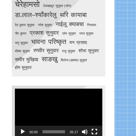
चेरेहामसो
टेकबहादुर सुनुवार (जोन)
डा.लाल–श्याँकारेलु
थरि कायाबा
नाईलू क्याबचा
देव कुमार सुनुवार
नरेश सुनुवार
निराकार
प्रकाश सुनुवार
नीर कुमार
प्रेम सुनुवार
भगत सुनुवार
भावना परिष्कृत
मन प्रसाद
भानु सुनुवार
रणवीर सुनुवार
शोभा सुनुवार
मौसम सुनुवार
राजु सुनुवार
साङखु
समीर मुखिया
सिर्जना (ङावाच) सुनुवार
होम सुनुवार
Video
Player
00:00
05:17