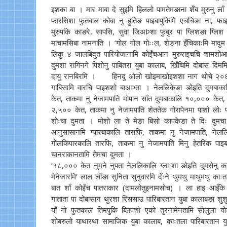
इशका बा । मार माबा दे सुइमि हिललो पामतेमङाना शेँब मुरुनु लाँ 
फारसिशा फुतबाल कोबा नु हुतिङ पाइबापुकिमि एचचिङा ना, फाइश
मुरुपकि काङरे, सापसि, सुवा जिअÞशा फुबुर पा ग्लिशङा ग्लि
माचामसिबा नामनाति । ‘गोल गोल गोःःल, शेङना इँचिकाःमि मादुम
लिकु ४ जालबिदुत पारियोजानामि कोइँचआन मुरुराइचचि शामशोआ 
दुमशा रागिनगे पिशोनु पाबितरा युबा कालाब, खिँचिमि दोबास दि
दायु रानबिरमि । हिनदु ओलो खोइमाखोइशशा नाग थोचे २०६८ आ
गाबिसामि वारचि पाइशशो बाअÞता । नेललिकेङा ङोइति दुमबाक
केत, ताकमा नु नेजामपाति मोपान साँत दुमबाकालि १०,००० केत
२,५०० केत, ताकमा नु नेजामपाति शेततेक गोरापेनमा पाशो लोः प
शोःचा दुमता । मोशो ला ते मेङा बिसो कापकेङा ते दिः दुमच
आनुसासानमि ग्यारबाकालि ताराफि, ताकमा नु नेजामपाति, ने
गोलकिपारकालि तारफि, ताकमा नु नेजामपाति मिनु हेतरिक पाइब
चानराकानतामि तेमचा दुमता ।
‘१८,००० केत नुमने नुपता नेललिकालि ग्लाःशा ङोइति दुमसेनु 
मेनेजारमि’ लाल लाँङा सुनिता सुनुवारमि देँःने थुमथु माथुमथु 
बात शाँ कोइँच पातराकार (दामलोतुइनामसोच) । ला हाइ आइँक
गाताता पा दोबासान थुरशा रिससाउ पारिबारतान युबा कालाबङा शुश
याँ गो फुतकाल तिमपुकि ब्लिपशो एको तुरनामेनतामि सोलुला यो
शोबरुलो याथारथा सामाजिक युबा कालाब, काःतला पारिबारतान यु