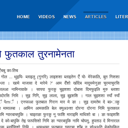
HOME
VIDEOS
NEWS
ARTICLES
LITE
ो फुतकाल तुरनामेनता
ँचबु काःतिच
 गोल … थुइयिः ब्लाइलु (गुनरि) लाइशशा ब्लाइतेन ऐँ योः मेरेकालि, बुत निशशा
ला । खामे माजावा दे मारेमे ?’ आम देँशो खोँदेब मादुममेनुङा चुरमाचुरसि
ालआ नामिनावाके । सापपा फुरकु चुइशशा दोबास दिमफुइलि मुरु ब्लाशा
ादोरसि निमि । सुइ गिगि, सुइ लाला, सुइ बुइशशि । गाल चुइशशा स्याँ स्याँ
ँ पेmँ । एनफाआ फुतबाल गिरान मार मे ङा । सुइ दामतेम दे बÞाकु
चा मामालबा । आमिन आमकालि बेल क्युअÞशा दोरना दोरना निमि फुतकाल
नमि ग्यारबाचपुकि । चाइतङा फुरकु नु फाशि माराइमि माथिशो बा । ङा फाइशशि
ु दे कोःबापुकि तेइ फापसिशो निमि ङा ग्यारबपुकि नामि चोपतु, हुपताउ दे मिनाराल
ु ब्लुइँसिशो निमि । थामथामा फुतबाल ग्यारचा शोँब नु सोअÞति मेकोपुकिनु