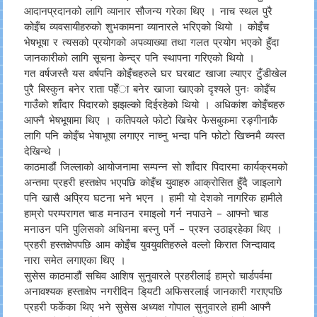
आदानप्रदानको लागि व्यानार सौजन्य गरेका थिए । नाच स्थल पुरै
कोइँच व्यवसायीहरुको शुभकामना व्यानारले भरिएको थियो । कोइँच
भेषभूषा र त्यसको प्रयोगको अपव्याख्या तथा गलत प्रयोग भएको हुँदा
जानकारीको लागि सूचना केन्द्र पनि स्थापना गरिएको थियो ।
गत वर्षजस्तै यस वर्षपनि कोइँचहरुले घर घरबाट खाजा ल्याएर टुँडीखेल
पुरै बिस्कुन बनेर राता पहेँा बनेर खाजा खाएको दृश्यले पुनः कोइँच
गाउँको शाँदार पिदारको झझल्को दिईरहेको थियो । अधिकांश कोइँचहरु
आफ्नै भेषभूषामा थिए । कतिपयले फोटो खिचेर फेसबुकमा रङ्गीनाकै
लागि पनि कोइँच भेषाभूषा लगाएर नाच्नु भन्दा पनि फोटो खिच्नमै व्यस्त
देखिन्थे ।
काठमाडौं जिल्लाको आयोजनामा सम्पन्न सो शाँदार पिदारमा कार्यक्रमको
अन्तमा प्रहरी हस्तक्षेप भएपछि कोइँच युवाहरु आक्रोसित हुँदै जाइलागे
पनि खासै अप्रिय घटना भने भएन । हामी यो देशको नागरिक हामीले
हाम्रो परम्परागत चाड मनाउन रमाइलो गर्न नपाउने – आफ्नो चाड
मनाउन पनि पुलिसको अधिनमा बस्नु पर्ने – प्रश्न उठाइरहेका थिए ।
प्रहरी हस्तक्षेपपछि आम कोइँच युवयुवतिहरुले वल्लो किरात जिन्दावाद
नारा समेत लगाएका थिए ।
सुसेस काठमाडौं सचिव आशिष सुनुवारले प्रहरीलाई हाम्रो चार्डपर्वमा
अनावश्यक हस्ताक्षेप नगरीदिन डि्यटी अफिसरलाई जानकारी गराएपछि
प्रहरी फर्केका थिए भने सुसेस अध्यक्ष गोपाल सुनुवारले हामी आफ्नै