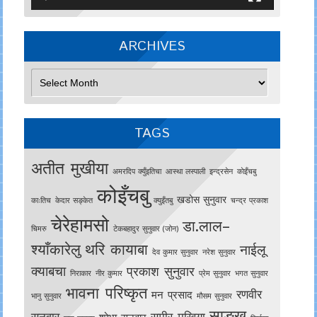
ARCHIVES
Archives
TAGS
अतीत मुखीया
अमरदिप क्युँइतिचा
आस्था लस्पाली
इन्द्रसेन
काेइँचबु
कोइँचबु
खडोस सुनुवार
काःतिच
केदार सङ्केत
क्युइँतबु
चन्द्र प्रकाश
चेरेहामसो
डा.लाल–
चिमरु
टेकबहादुर सुनुवार (जोन)
श्याँकारेलु
थरि कायाबा
नाईलू
देव कुमार सुनुवार
नरेश सुनुवार
क्याबचा
प्रकाश सुनुवार
निराकार
नीर कुमार
प्रेम सुनुवार
भगत सुनुवार
भावना परिष्कृत
रणवीर
मन प्रसाद
भानु सुनुवार
मौसम सुनुवार
साङखु
सुनुवार
समीर मुखिया