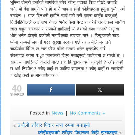
भूमिमा दोस्रो दर्जाको नागरिक बनेर बाँच्नु पर्दाको पिडा पोख्दै अगाडि
भने, यो देश हाम्रो पनि हो भन्ने भावना हामी कोइँचहरुमा हुनुमा कुनै अर्थ
राख्दैन । आज दिनभरी हामीले खर्च गरी गरी हाम्रा कोइँच दाजुभाई
दिदीबहिनीलले आइ लभ नेपाल भनेर फेस पेन्ट त गरेउँ तर एकल जातीय
खस बाहुन सरकार र राज्यले हामीलाई यो देशको काम नलाग्ने मर्ुख
भोटे भनेर दोश्रो दर्जाको नागरिकको व्यवहार गर्छ । हिन्दूहरुको चाड
पर्वमा राज्यले लगानी गरेर सुरक्षा प्रदान गर्छ तर हामीले मनाउने
चार्डपर्वमा चिँ ल ल रात परेउ चाँडो उठाउ भनेर हस्ताक्षेप गर्छ ।
संस्थागत रुपमा पर्ूव जानकारी दिएर मनाइएको चार्डपर्वमा त यस्तो छ ।
सामान्य नागरिकले कसरी मान्छन् त हिन्दूइतर धर्म संस्कृति ? खोइ कहाँ
छ धर्म निरपेक्ष ? खोइ कहाँ छ जातिय समानता ? खोइ कहाँ छ समावेशी
? खोइ कहाँ छ मानवाधिकार ?
40
SHARES
Posted in
News
|
No Comments »
उधौली शाँदार पिदार भव्य रुपमा मनाइयो
«
कोइँचहरुको शाँदार पिदारका केही झलकहरु
»