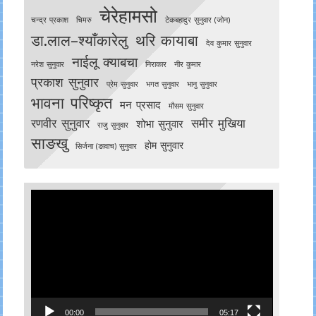
चेरेहामसो
चन्द्र प्रकाश
चिमरु
टेकबहादुर सुनुवार (जोन)
डा.लाल–श्याँकारेलु
थरि कायाबा
देव कुमार सुनुवार
नाईलू क्याबचा
नरेश सुनुवार
निराकार
नीर कुमार
प्रकाश सुनुवार
प्रेम सुनुवार
भगत सुनुवार
भानु सुनुवार
भावना परिष्कृत
मन प्रसाद
मौसम सुनुवार
रणवीर सुनुवार
समीर मुखिया
शोभा सुनुवार
राजु सुनुवार
साङखु
होम सुनुवार
सिर्जना (ङावाच) सुनुवार
Video
Player
00:00
05:17