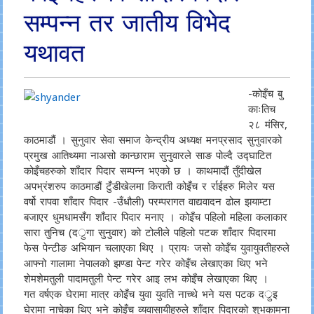
सम्पन्न तर जातीय विभेद
यथावत
-कोइँच बु
काःतिच
२८ मंसिर,
काठमाडौं । सुनुवार सेवा समाज केन्द्रीय अध्यक्ष मनप्रसाद सुनुवारको
प्रमुख आतिथ्यमा नाअसो कान्छाराम सुनुवारले साङ पोल्दै उद्घाटित
कोइँचहरुको शाँदार पिदार सम्पन्न भएको छ । काथमादौं तुँदीखेल
अपभ्रंशरुप काठमाडौं टुँडीखेलमा किराती कोइँच र र्राईहरु मिलेर यस
वर्षो रापवा शाँदार पिदार -उँधौली) परम्परागत वाद्यवादन ढोल झयाम्टा
बजाएर धुमधामसँग शाँदार पिदार मनाए । कोइँच पहिलो महिला कलाकार
सारा तुनिच (दर्ुगा सुनुवार) को टोलीले पहिलो पटक शाँदार पिदारमा
फेस पेन्टीङ अभियान चलाएका थिए । प्रायः जसो कोइँच युवायुवतीहरुले
आफ्नो गालामा नेपालको झण्डा पेन्ट गरेर कोइँच लेखाएका थिए भने
शेमशेमतुली पादामतुली पेन्ट गरेर आइ लभ कोइँच लेखाएका थिए ।
गत वर्षएक घेरामा मात्र कोइँच युवा युवति नाच्थे भने यस पटक दर्ुइ
घेरामा नाचेका थिए भने कोइँच व्यवासायीहरुले शाँदार पिदारको शुभकामना