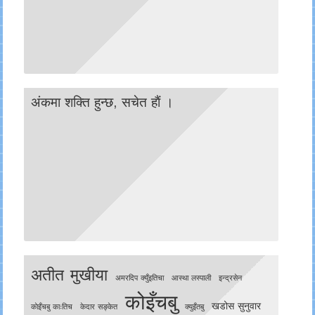
अंकमा शक्ति हुन्छ, सचेत हाैं ।
अतीत मुखीया
अमरदिप क्युँइतिचा
आस्था लस्पाली
इन्द्रसेन
कोइँचबु
खडोस सुनुवार
काेइँचबु काःतिच
केदार सङ्केत
क्युइँतबु