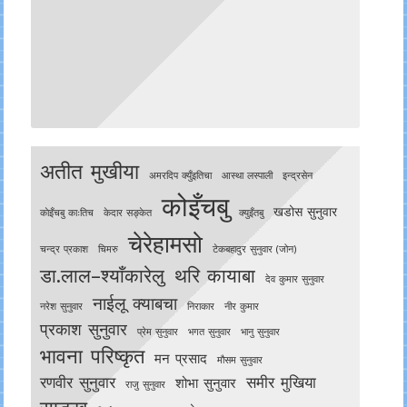
अतीत मुखीया
अमरदिप क्युँइतिचा
आस्था लस्पाली
इन्द्रसेन
कोइँचबु
खडोस सुनुवार
काेइँचबु काःतिच
केदार सङ्केत
क्युइँतबु
चेरेहामसो
चन्द्र प्रकाश
चिमरु
टेकबहादुर सुनुवार (जोन)
डा.लाल–श्याँकारेलु
थरि कायाबा
देव कुमार सुनुवार
नाईलू क्याबचा
नरेश सुनुवार
निराकार
नीर कुमार
प्रकाश सुनुवार
प्रेम सुनुवार
भगत सुनुवार
भानु सुनुवार
भावना परिष्कृत
मन प्रसाद
मौसम सुनुवार
रणवीर सुनुवार
समीर मुखिया
शोभा सुनुवार
राजु सुनुवार