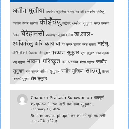
अतीत मुखीया
अमरदिप क्युँइतिचा
आस्था लस्पाली
इन्द्रसेन
काेइँचबु
कोइँचबु
खडोस सुनुवार
काःतिच
केदार सङ्केत
क्युइँतबु
चन्द्र प्रकाश
चेरेहामसो
डा.लाल–
चिमरु
टेकबहादुर सुनुवार (जोन)
श्याँकारेलु
थरि कायाबा
नाईलू
देव कुमार सुनुवार
नरेश सुनुवार
क्याबचा
प्रकाश सुनुवार
निराकार
नीर कुमार
प्रेम सुनुवार
भगत सुनुवार
भावना परिष्कृत
रणवीर
मन प्रसाद
भानु सुनुवार
मौसम सुनुवार
साङखु
सुनुवार
समीर मुखिया
शोभा सुनुवार
राजु सुनुवार
सिर्जना
होम सुनुवार
(ङावाच) सुनुवार
Chandra Prakash Sunuwar
on
भावपूर्ण
श्रद्घाञ्जली स्वः श्री कर्णमाया सुनुवार !
February 19, 2024
Rest in peace phupu! केर ला: ममे बुश ला: लने!!
लगा पर्गिमि तागेमेल!