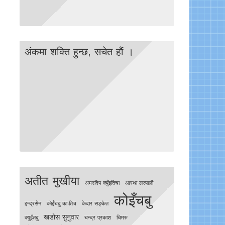
अंकमा शक्ति हुन्छ, सचेत हाैं ।
अतीत मुखीया
अमरदिप क्युँइतिचा
आस्था लस्पाली
कोइँचबु
इन्द्रसेन
काेइँचबु काःतिच
केदार सङ्केत
खडोस सुनुवार
क्युइँतबु
चन्द्र प्रकाश
चिमरु