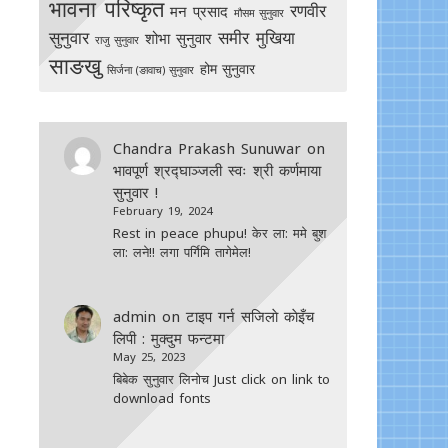
भावना परिष्कृत
रणवीर
मन प्रसाद
मौसम सुनुवार
सुनुवार
समीर मुखिया
शोभा सुनुवार
राजु सुनुवार
साङखु
होम सुनुवार
सिर्जना (ङावाच) सुनुवार
Chandra Prakash Sunuwar
on
भावपूर्ण श्रद्घाञ्जली स्वः श्री कर्णमाया
सुनुवार !
February 19, 2024
Rest in peace phupu! केर ला: ममे बुश
ला: लने!! लगा पर्गिमि तागेमेल!
admin
on
टाइप गर्न सजिलाे काेइँच
लिपी : मुक्दुम फन्टमा
May 25, 2023
बिबेक सुनुवार लिनोच Just click on link to
download fonts