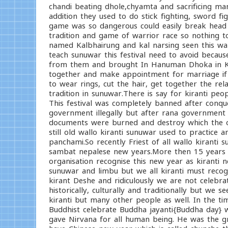
chandi beating dhole,chyamta and sacrificing man
addition they used to do stick fighting, sword fi
game was so dangerous could easily break head a
tradition and game of warrior race so nothing to
named Kalbhairung and kal narsing seen this wal
teach sunuwar this festival need to avoid beca
from them and brought In Hanuman Dhoka in Kat
together and make appointment for marriage if 
to wear rings, cut the hair, get together the rela
tradition in sunuwar.There is say for kiranti peo
This festival was completely banned after conqu
government illegally but after rana government th
documents were burned and destroy which the off
still old wallo kiranti sunuwar used to practice 
panchami.So recently Friest of all wallo kiranti
sambat nepalese new years.More then 15 years a
organisation recognise this new year as kiranti 
sunuwar and limbu but we all kiranti must recogn
kirant Deshe and ridiculously we are not celebrat
historically, culturally and traditionally but we se
kiranti but many other people as well. In the ti
Buddhist celebrate Buddha jayanti{Buddha day} 
gave Nirvana for all human being. He was the g