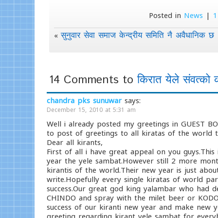
Posted in
News
|
1
सुनुवार सेवा समाज केन्द्रीय समिति नै अवैधानिक छ
«
14 Comments to
किरात येले संवत्को क
chandra pks sunuwar
says:
December 15, 2010 at 5:31 am
Well i already posted my greetings in GUEST BOO
to post of greetings to all kiratas of the world
Dear all kirants,
First of all i have great appeal on you guys.This 
year the yele sambat.However still 2 more mont
kirantis of the world.Their new year is just abo
write.Hopefully every single kiratas of world pa
success.Our great god king yalambar who had de
CHINDO and spray with the milet beer or KODOKA
success of our kiranti new year and make new ye
greeting regarding kirant yele sambat for everyb