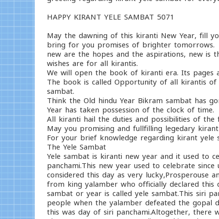
HAPPY KIRANT YELE SAMBAT 5071
May the dawning of this kiranti New Year, fill
bring for you promises of brighter tomorrows.
new are the hopes and the aspirations, new is t
wishes are for all kirantis.
We will open the book of kiranti era. Its pages
The book is called Opportunity of all kirantis of
sambat.
Think the Old hindu Year Bikram sambat has gon
Year has taken possession of the clock of time.
All kiranti hail the duties and possibilities of th
May you promising and fullfilling legedary kira
For your brief knowledge regarding kirant yele 
The Yele Sambat
Yele sambat is kiranti new year and it used to c
panchami.This new year used to celebrate since
considered this day as very lucky,Prosperouse an
from king yalamber who officially declared this
sambat or year is called yele sambat.This siri p
people when the yalamber defeated the gopal dy
this was day of siri panchami.Altogether, there