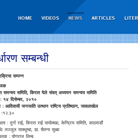
HOME
VIDEOS
NEWS
ARTICLES
LITE
धारण सम्बन्धी
रक्रिया सम्पन्न
ोजक
त समन्वय समिति, किरात येले संवत् अध्ययन समन्वय समिति
 : १४ दिसेम्बर, २०१०
न : आदिवासी जनजाति उत्थान राष्टिय प्रतिष्ठान, जावलाखेल
 :१२.३०
्षता : दुर्गा राई, किरात राई यायोक्खा, केन्द्रिय समिति, काठमाडौं
 :मञ्जुल याक्थुम्बा, डा. चैतन्य सुब्बा
ालक : योगराज लिम्बु