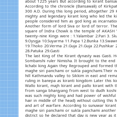
about 1225 years But according to kirant bansawa
According to the chronicle (Bansawali) of Kirkpa
300 A.D. During this long period, altogether 29 
mighty and legendary kirant king who led the ki
people considered him as god king as incarnati
Another form of lord Siva or lord of terror. Th
square of Indra Chowk is the temple of AKASH 
twenty-nine Kings were : 1.Yalambar 2.Pari 3. Ska
9.Oysgja 10.Suyarma 11.Papa 12.Bunka 13.Swawna
19.Thoko 20.Verma 21.Guja 21.Guja 22.Pushkar 
28.Patuka 29.Gasti
The last King of the Kirant dynasty was Gasti.
Sombanshi ruler Nimisha. It brought to the end
lichabi king Again they Regrouped and formed t
maghe siri panchami or sukla pagnchami.Their 
hill Kathmandu valley to Sikkim in east and rema
ruling in banepa as kiranti kingdom Later this 
Wallo kirant, majh kirant and pallo kirant with
from sanga bhanjyang from west to dudh koshi in
was such mighty king and had power of wishful 
hair in middle of the head} without cutting this
and art of warfare. According to sunuwar kirant 
maghe siri panchami or sukla panchami another 
district so he declared that day is new year as it