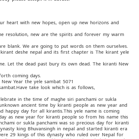
 your heart with new hopes, open up new horizons and
he resolution, new are the spirits and forever my warm
 are blank. We are going to put words on them ourselves.
 kirant deshe nepal and its first chapter is The kirant yele
e. Let the dead past bury its own dead. The kiranti New
e forth coming days.
nt New Year the yele sambat 5071
sambat.Have take look which is as follows,
elebrate in the time of maghe siri panchami or sukla
 unknown ancient time by kiranti people as new year and
d happy day for all kirantis.This yele name is coming
 day as new year for kiranti people so from his name this
anchami or sukla panchami was so precious day for kiranti
nasty king Bhuvansingh in nepal and started kiranti era
 were 29 kings of this dynasty who ruled over Nepal for