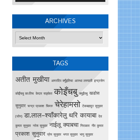
ARCHIVES
Archives
TAGS
अतीत मुखीया
अमरदिप क्युँइतिचा
आस्था लस्पाली
इन्द्रसेन
कोइँचबु
खडोस
काेइँचबु काःतिच
केदार सङ्केत
क्युइँतबु
चेरेहामसो
सुनुवार
चन्द्र प्रकाश
चिमरु
टेकबहादुर सुनुवार
डा.लाल–श्याँकारेलु
थरि कायाबा
(जोन)
देव
नाईलू क्याबचा
कुमार सुनुवार
नरेश सुनुवार
निराकार
नीर कुमार
प्रकाश सुनुवार
प्रेम सुनुवार
भगत सुनुवार
भानु सुनुवार