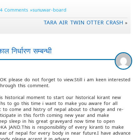
4 Comments »sunuwar-board
TARA AIR TWIN OTTER CRASH
»
ाल निर्धारण सम्बन्धी
K please do not forget to view.Still i am keen interested
 through this comment.
is historical moment to start our historical kirant new
hs to go this time i want to make you aware for all
ut to come and histry of nepal about to change and re-
rticipate in this forth coming new year and make
ep sleep in his great graveyard now time to open
 JAND.This is responsibility of every kiranti to make
ar of nepal for every body in near future.I have advance
ody please accept it in advace.