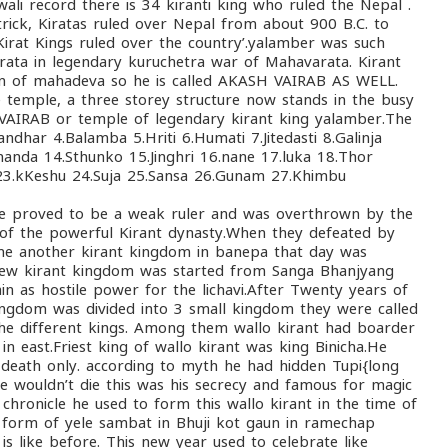
li record there is 34 kiranti king who ruled the Nepal .
trick, Kiratas ruled over Nepal from about 900 B.C. to
Kirat Kings ruled over the country’.yalamber was such
rata in legendary kuruchetra war of Mahavarata. Kirant
on of mahadeva so he is called AKASH VAIRAB AS WELL.
e temple, a three storey structure now stands in the busy
VAIRAB or temple of legendary kirant king yalamber.The
ndhar 4.Balamba 5.Hriti 6.Humati 7.Jitedasti 8.Galinja
nda 14.Sthunko 15.Jinghri 16.nane 17.luka 18.Thor
23.kKeshu 24.Suja 25.Sansa 26.Gunam 27.Khimbu
 He proved to be a weak ruler and was overthrown by the
 of the powerful Kirant dynasty.When they defeated by
he another kirant kingdom in banepa that day was
new kirant kingdom was started from Sanga Bhanjyang
in as hostile power for the lichavi.After Twenty years of
kingdom was divided into 3 small kingdom they were called
 the different kings. Among them wallo kirant had boarder
 east.Friest king of wallo kirant was king Binicha.He
death only. according to myth he had hidden Tupi{long
 he wouldn’t die this was his secrecy and famous for magic
chronicle he used to form this wallo kirant in the time of
form of yele sambat in Bhuji kot gaun in ramechap
 is like before. This new year used to celebrate like