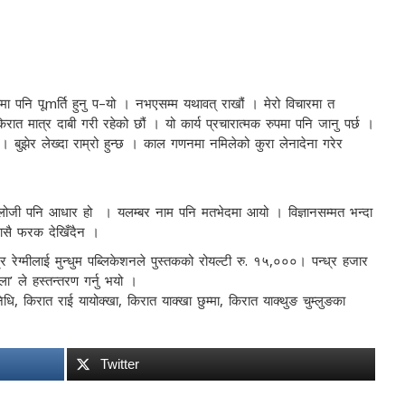
ा पनि पूmर्ति हुनु प–यो । नभएसम्म यथावत् राखौं । मेरो विचारमा त
ात मात्र दाबी गरी रहेको छौं । यो कार्य प्रचारात्मक रुपमा पनि जानु पर्छ ।
स । बुझेर लेख्दा राम्रो हुन्छ । काल गणनमा नमिलेको कुरा लेनादेना गरेर
िथोलोजी पनि आधार हो । यलम्बर नाम पनि मतभेदमा आयो । विज्ञानसम्मत भन्दा
ासै फरक देखिँदैन ।
रेग्मीलाई मुन्धुम पब्लिकेशनले पुस्तकको रोयल्टी रु. १५,०००। पन्ध्र हजार
ँला’ ले हस्तन्तरण गर्नु भयो ।
धि, किरात राई यायोक्खा, किरात याक्खा छुम्मा, किरात याक्थुङ चुम्लुङका
Twitter