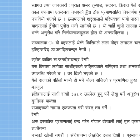
स्वागत तथा जानकारी : प्राज्ञ अमर तुम्याङ, सदस्य, किरात येले
काल गणनामा एकरुपता नभएको हुँदा ठोस प्रमाणसहित निश्कर्षमा पु
नसकिने भएको छ । छलफलको श्रृंखलाले परिपक्वता पायो पाएन भन्न
यात्रालाई टुँगोमा पुगोस भन्ने लागेको छ । यो चाहिँ चुलो सल
भन्ने अनुरोध गरि निर्णयात्मकमुलक होस यो अन्तरक्रिया ।
सञ्चालक ः यो वहसलाई थेग्ने किसिमले लाल मोहर लगाउन चार किरा
इतिहासविद डा.जगदिशचन्द्र रेग्मी ।
स्रोत व्यक्ति डा.जगदीशचन्द्र रेग्मी
यस विषयमा लागेका साथीहरुको सक्रियताले राष्ट्रिय तथा अन्तराष्
उपलब्धि गरेको छ । तर ढिलो भएको छ ।
येले राजाको पहिलो मान्ने हो भने बोल्न सजिलो र प्रमाणिक हुन्छ
मञ्जुल
इतिहासलाई साक्षी राखी ३७८९ उल्लेख हुनु पर्ने लेख्नु पर्ने अनुर
दुर्गाहाङ याक्खा
राजाहरुको नाममा एकरुपता गरी संवत् तय गर्ने ।
रेग्मी
अरु दस्तावेज प्रमाणलाई बन्द गरेर गोपाल वंशवली लाई मूल प्रमा
डा.चैतन्य
नामको खोजी नगरौं । संविधानमा लेख्नतिर दबाब दिऔं । प्रमाण ब