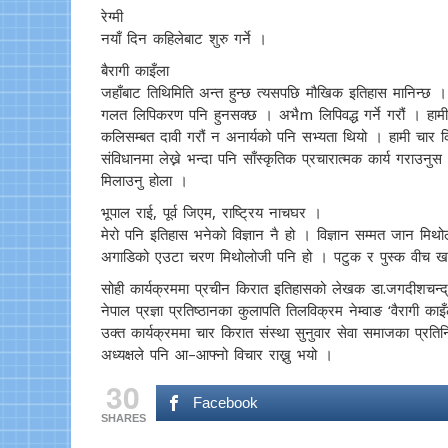
रेग्मी
नयाँ दिन कहिलेबाट शुरु गर्ने ।
बैरागी काइँला
जहाँबाट तिथिमिति अन्त हुन्छ त्यसपछि मौखिक इतिहास मानिन्छ ।
गलत लिपिकरण पनि हुनसक्छ । अभैm लिपिवद्ध गर्ने गरौं । हामीम
कलिसम्बत दावी गरौं न अनार्यको पनि सभ्यता थियो । हामी चार किर
संविधानमा लेख्ने भन्दा पनि साँस्कृतिक प्रचारात्मक कार्य गराउनु
मिलाउनु होला ।
भूपाल राई, पूर्व जिएम, राष्ट्रिय नाचघर ।
मेरो पनि इतिहास भनेको विज्ञान नै हो । विज्ञान सम्मत जान म
अगाडिको एउटा चरण मिथोलोजी पनि हो । पटुक र पुस्क वीच ख
सोही कार्यक्रममा प्रचीन किरात इतिहासको लेखक डा.जगदीशचन्द्र 
नेपाल प्रज्ञा प्रतिष्ठानका कुलापति तिलविक्रम नेम्वाङ ‘वैरागी काइ
उक्त कार्यक्रममा चार किरात संस्था सुनुवार सेवा समाजका प्रतिनि
अध्यक्षले पनि आ–आफ्नो विचार राख्नु भयो ।
30
Facebook
SHARES