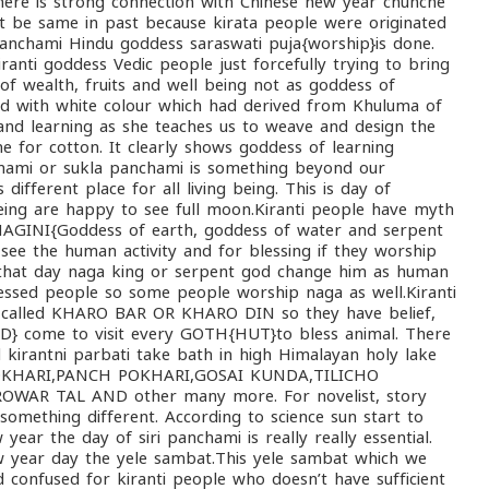
here is strong connection with Chinese new year chunche
 be same in past because kirata people were originated
 panchami Hindu goddess saraswati puja{worship}is done.
ranti goddess Vedic people just forcefully trying to bring
of wealth, fruits and well being not as goddess of
thed with white colour which had derived from Khuluma of
 and learning as she teaches us to weave and design the
he for cotton. It clearly shows goddess of learning
anchami or sukla panchami is something beyond our
different place for all living being. This is day of
being are happy to see full moon.Kiranti people have myth
AGINI{Goddess of earth, goddess of water and serpent
see the human activity and for blessing if they worship
 that day naga king or serpent god change him as human
essed people so some people worship naga as well.Kiranti
t’s called KHARO BAR OR KHARO DIN so they have belief,
 come to visit every GOTH{HUT}to bless animal. There
 kirantni parbati take bath in high Himalayan holy lake
OKHARI,PANCH POKHARI,GOSAI KUNDA,TILICHO
AR TAL AND other many more. For novelist, story
something different. According to science sun start to
ear the day of siri panchami is really really essential.
new year day the yele sambat.This yele sambat which we
 confused for kiranti people who doesn’t have sufficient