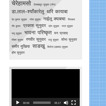
चेरेहामसो
टेकबहादुर सुनुवार (जोन)
डा.लाल–श्याँकारेलु
थरि कायाबा
नाईलू क्याबचा
देव कुमार सुनुवार
नरेश सुनुवार
निराकार
प्रकाश सुनुवार
नीर कुमार
प्रेम सुनुवार
भगत सुनुवार
भावना परिष्कृत
मन प्रसाद
भानु सुनुवार
रणवीर सुनुवार
शोभा सुनुवार
मौसम सुनुवार
राजु सुनुवार
साङखु
समीर मुखिया
सिर्जना (ङावाच) सुनुवार
होम सुनुवार
Video
Player
00:00
05:17