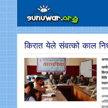
किरात येले संवत्को काल निर्
अन्त
आय
किरा
मिति
स्था
समय
अध्यक
अतिथि
सञ्च