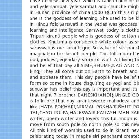
have Chinese new year which is called chunche t
and yele sambat. yele sambat and chunche might
in Hunan province of china 6000 BC.In this siri
She is the goddess of learning. She used to be ki
in Hindu fold.Sarswati in the Vedas was goddess 
learning and intelligence. Sarswati today is clo
Tripuri kiranti people who is goddess of cotton
clothes. Khuluma is considered white colour as s
saraswati is our kiranti god So value of siri p
imagination for kiranti people. The full moon has 
god,goddest,legendary story of wolf. All living 
and belief that day all SIME,BHUME,NAG AND N
king} They all come out on Earth to breath and 
and appease them. This day people have belief
form so come in house disguising as yogi and bl
sunuwar has belief this day is important and i
that night 7 brother BANESKHANDI{JUNGLE GOD}
is folk lore that day kiranteswore mahadeva and
like JHATA POKHARI,NIRMAL POKHARI,BHUT P
TAL,CHYO ROLPA,HALESWARI,KAILASH MAN SAROW
writer, poem writer and lovers this full moon is 
move from south pole to north pole so this new y
All this kind of worship used to do in kiranti 
celebrating today in maghe siri panchami created