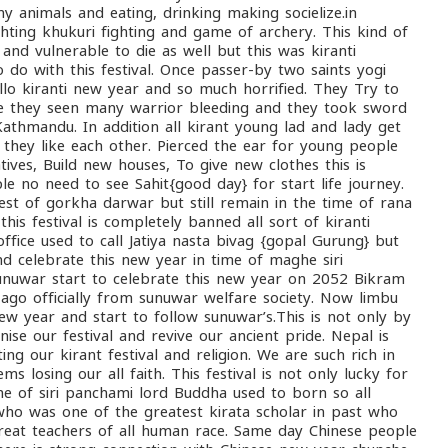
y animals and eating, drinking making socielize.in
ghting khukuri fighting and game of archery. This kind of
nd vulnerable to die as well but this was kiranti
 do with this festival. Once passer-by two saints yogi
lo kiranti new year and so much horrified. They Try to
use they seen many warrior bleeding and they took sword
hmandu. In addition all kirant young lad and lady get
they like each other. Pierced the ear for young people
tives, Build new houses, To give new clothes this is
ple no need to see Sahit{good day} for start life journey.
est of gorkha darwar but still remain in the time of rana
is festival is completely banned all sort of kiranti
ice used to call Jatiya nasta bivag {gopal Gurung} but
and celebrate this new year in time of maghe siri
 sunuwar start to celebrate this new year on 2052 Bikram
go officially from sunuwar welfare society. Now limbu
new year and start to follow sunuwar’s.This is not only by
ise our festival and revive our ancient pride. Nepal is
ing our kirant festival and religion. We are such rich in
ems losing our all faith. This festival is not only lucky for
me of siri panchami lord Buddha used to born so all
who was one of the greatest kirata scholar in past who
reat teachers of all human race. Same day Chinese people