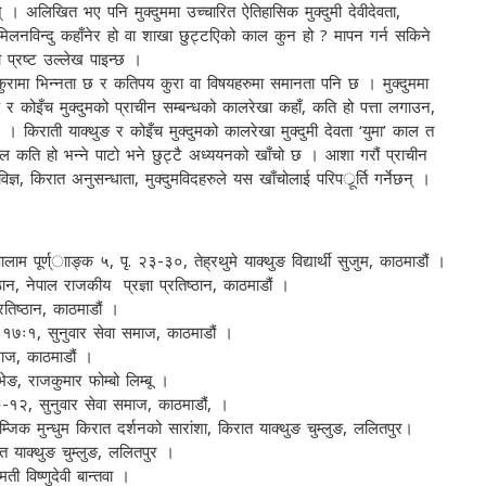
। अलिखित भए पनि मुक्दुममा उच्चारित ऐतिहासिक मुक्दुमी देवीदेवता,
मिलनविन्दु कहाँनेर हो वा शाखा छुट्टएिको काल कुन हो ? मापन गर्न सकिने
मा प्रष्ट उल्लेख पाइन्छ ।
रै कुरामा भिन्नता छ र कतिपय कुरा वा विषयहरुमा समानता पनि छ । मुक्दुममा
ुङ र कोइँच मुक्दुमको प्राचीन सम्बन्धको कालरेखा कहाँ, कति हो पत्ता लगाउन,
। किराती याक्थुङ र कोइँच मुक्दुमको कालरेखा मुक्दुमी देवता ‘युमा’ काल त
ाल कति हो भन्ने पाटो भने छुट्टै अध्ययनको खाँचो छ । आशा गरौं प्राचीन
 विज्ञ, किरात अनुसन्धाता, मुक्दुमविदहरुले यस खाँचोलाई परिपर्ूर्ति गर्नेछन् ।
ाम पूर्ण्ााङ्क ५, पृ. २३-३०, तेह्रथुमे याक्थुङ विद्यार्थी सुजुम, काठमाडौं ।
न, नेपाल राजकीय प्रज्ञा प्रतिष्ठान, काठमाडौं ।
तिष्ठान, काठमाडौं ।
ु १७ः१, सुनुवार सेवा समाज, काठमाडौं ।
माज, काठमाडौं ।
ेङ, राजकुमार फोम्बो लिम्बू ।
०-१२, सुनुवार सेवा समाज, काठमाडौं, ।
म्जिक मुन्धुम किरात दर्शनको सारांशा, किरात याक्थुङ चुम्लुङ, ललितपुर।
त याक्थुङ चुम्लुङ, ललितपुर ।
ी विष्णुदेवी बान्तवा ।