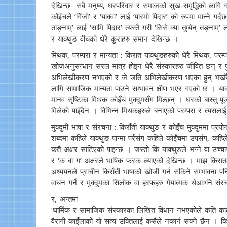
देखिन्छ- सबै मनुष्य, घरपरिवार र समाजको सुख-समृद्धिको लागि 
कोइँचलेे ‘गिँजो’ र ‘याक्वा’ लाई ‘पारमो पिदार’ को रुपमा मान्ने गर्
ताङ्नाम्’ लाई ‘सामि पिदार’ त्यस्तै गरी ‘सिसेःक्पा तुम्येन् तङ्नाम्
र याक्थुङ वीचको धेरै कुराहरु समान देखिन्छ ।
मिथक, परम्परा र मान्यता : किरात याक्थुङहरुको धेरै मिथक, प
खोजअनुसन्धान सरल मात्र होइन धेरै संस्कारहरु जीवित छन् र 
अभिलेखीकरण नभएको र जे जति अभिलेखीकरण भएका हुन् भर्खरै 
लागि सामाजिक मान्यता पाउने सम्भावन क्षीण भएर गएको छ । याक्थु
मानव सृष्टिका मिथक कोइँच मुक्दुमसँग मिल्छन् । घरको बास्तु 
मिलेको पाइँदैन । विभिन्न मिथकहरुले बनाएको परम्परा र त्यसला
मुक्दुमी भाषा र संरचना : किराँती याक्थुङ र कोइँच मुक्दुममा प
शब्दमा कहिले याक्थुङ पान्मा पर्रर्सग कहिले कोइँचमा उपर्सग, कहि
कतै अक्षर साटिएको पाइन्छ । जस्तो कि याक्थुङले भन्ने वा उच्चारण गर
र ‘क वा ग’ अक्षरले भाषिक फरक ल्याएको देखिन्छ । माझ किरातका कि
अध्ययनले प्राचीन किराँती भाषाको खोजी गर्न सकिने सम्भावना पनि 
वाचन गर्ने र मुक्दुमका सिलोक वा हरफहरु गेयात्मक थेअÞनि संर
र, अन्तमा
‘धार्मिक र सामाजिक संस्कारका लिखित विधान नभएकोले कति कालदेख
वैरागी काइँलाको यो सत्य उक्तिलाई कसैले नकार्न सक्ने छैन । क