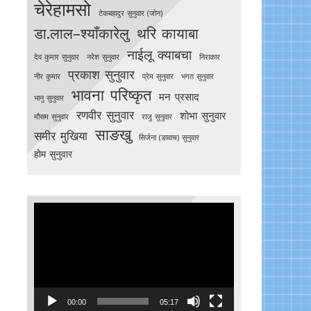
चेरेहामसो
टेकबहादुर सुनुवार (जोन)
डा.लाल–श्याँकारेलु
थरि कायाबा
नाईलू क्याबचा
देव कुमार सुनुवार
नरेश सुनुवार
निराकार
प्रकाश सुनुवार
नीर कुमार
प्रेम सुनुवार
भगत सुनुवार
भावना परिष्कृत
मन प्रसाद
भानु सुनुवार
रणवीर सुनुवार
शोभा सुनुवार
मौसम सुनुवार
राजु सुनुवार
साङखु
समीर मुखिया
सिर्जना (ङावाच) सुनुवार
होम सुनुवार
Video
Player
00:00
05:17