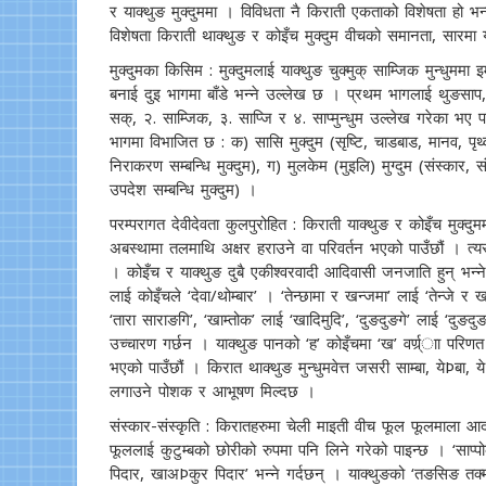
र याक्थुङ मुक्दुममा । विविधता नै किराती एकताको विशेषता हो भ
विशेषता किराती थाक्थुङ र कोइँच मुक्दुम वीचको समानता, सारमा यस
मुक्दुमका किसिम : मुक्दुमलाई याक्थुङ चुक्मुक् साम्जिक मुन्धुममा
बनाई दुइ भागमा बाँडे भन्ने उल्लेख छ । प्रथम भागलाई थुङसाप, 
सक्, २. साम्जिक, ३. साप्जि र ४. साप्मुन्धुम उल्लेख गरेका भए 
भागमा विभाजित छ : क) सासि मुक्दुम (सृष्टि, चाडबाड, मानव, पृथ्व
निराकरण सम्बन्धि मुक्दुम), ग) मुलकेम (मुइलि) मुग्दुम (संस्कार, संस्क
उपदेश सम्बन्धि मुक्दुम) ।
परम्परागत देवीदेवता कुलपुरोहित : किराती याक्थुङ र कोइँच मुक्दुमम
अबस्थामा तलमाथि अक्षर हराउने वा परिवर्तन भएको पाउँछौं । त्यस्त
। कोइँच र याक्थुङ दुबै एकीश्वरवादी आदिवासी जनजाति हुन् भन्ने दे
लाई कोइँचले ‘देवा/थोम्बार’ । ‘तेन्छामा र खन्जमा’ लाई ‘तेन्जे र ख
‘तारा साराङगि’, ‘खाम्तोक’ लाई ‘खादिमुदि’, ‘दुङदुङगे’ लाई ‘दुङद
उच्चारण गर्छन । याक्थुङ पानको ‘ह’ कोइँचमा ‘ख’ वर्ण्र्ाा परिणत
भएको पाउँछौं । किरात थाक्थुङ मुन्धुमवेत्त जसरी साम्बा, येÞबा, य
लगाउने पोशक र आभूषण मिल्दछ ।
संस्कार-संस्कृति : किरातहरुमा चेली माइती वीच फूल फूलमाला आद
फूललाई कुटुम्बको छोरीको रुपमा पनि लिने गरेको पाइन्छ । ‘साप्प
पिदार, खाअÞकुर पिदार’ भन्ने गर्दछन् । याक्थुङको ‘तङसिङ तक्मा’