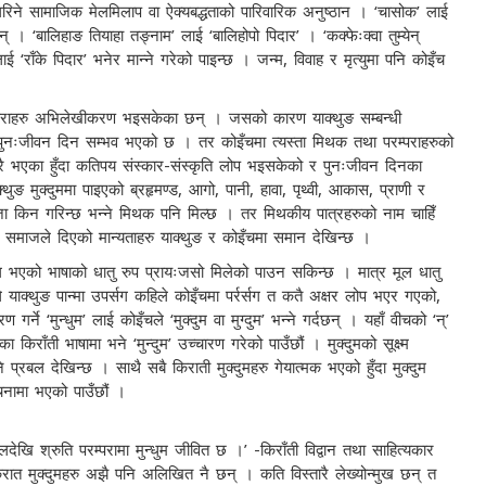
गरिने सामाजिक मेलमिलाप वा ऐक्यबद्धताको पारिवारिक अनुष्ठान । ‘चासोक’ लाई
दछन् । ‘बालिहाङ तियाहा तङ्नाम’ लाई ‘बालिहोपो पिदार’ । ‘कक्फेःक्वा तुम्येन्
’ लाई ‘राँके पिदार’ भनेर मान्ने गरेको पाइन्छ । जन्म, विवाह र मृत्युमा पनि कोइँच
रम्पराहरु अभिलेखीकरण भइसकेका छन् । जसको कारण याक्थुङ सम्बन्धी
पुनःजीवन दिन सम्भव भएको छ । तर कोइँचमा त्यस्ता मिथक तथा परम्पराहरुको
भएका हुँदा कतिपय संस्कार-संस्कृति लोप भइसकेको र पुनःजीवन दिनका
ङ मुक्दुममा पाइएको ब्रहृमण्ड, आगो, पानी, हावा, पृथ्वी, आकास, प्राणी र
पूजा किन गरिन्छ भन्ने मिथक पनि मिल्छ । तर मिथकीय पात्रहरुको नाम चाहिँ
ई समाजले दिएको मान्यताहरु याक्थुङ र कोइँचमा समान देखिन्छ ।
्रयोग भएको भाषाको धातु रुप प्रायःजसो मिलेको पाउन सकिन्छ । मात्र मूल धातु
ले याक्थुङ पान्मा उपर्सग कहिले कोइँचमा पर्रर्सग त कतै अक्षर लोप भएर गएको,
्ने ‘मुन्धुम’ लाई कोइँचले ‘मुक्दुम वा मुग्दुम’ भन्ने गर्दछन् । यहाँ वीचको ‘न्’
राँती भाषामा भने ‘मुन्दुम’ उच्चारण गरेको पाउँछौं । मुक्दुमको सूक्ष्म
प्रबल देखिन्छ । साथै सबै किराती मुक्दुमहरु गेयात्मक भएको हुँदा मुक्दुम
चनामा भएको पाउँछौं ।
ि श्रुति परम्परामा मुन्धुम जीवित छ ।’ -किराँती विद्वान तथा साहित्यकार
िरात मुक्दुमहरु अझै पनि अलिखित नै छन् । कति विस्तारै लेख्योन्मुख छन् त