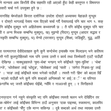
न्ने मान्यता आम किराँती वीच सहमति रही आएको हुँदा केही बस्तुगत र विषयगत
री चर्चा गर्न उपयुक्त हुने छ :
 इमानसिंह चेम्जोङले किरात दार्शनिक उपदेश दोस्रो अध्यायमा येहाङले मुन्धुम
र दोस्रो भागलाई पेसाप नाम दिएको चर्चा गर्दै पेसापलाई पनि चार भाग १. सक्
पनि कोइँच मुक्दुम भने अहिलेसम्म कथ्यरुपमै छ । तै पनि कोइँच मुक्दुम पनि चार
ी र अन्य मिथक सम्बन्धि मुक्दुम), ख) मुइग्यो (पिदार) मुग्दुम (आदार सद्भाव र
ृति सम्बन्धि मुक्दुम), घ) मेग्यो (पारसार) मुग्दुम (शिक्षा, जडिबुटि, युद्ध, अर्ति
ा परम्परागत देवीदेवताहरु कुनै कुनै सर्न्दर्भमा ठ्याक्कै नाम मिल्दछन् भने कतिपय
ै गरी कुलपुरोहितको नाम पनि उस्ता उस्तै र कार्य तथा जिम्मेवारी एउटै पाउँछौं
खिन्छ । याक्थुङहरुले ‘युमा-थेबा’ भन्छन् भने कोइँचले ‘युमा-युल्सि’ । ‘थेबा’
न्जे’, ‘थोतोक्ला’ लाई ‘थोदुङ’, ‘योतोक्ला’ लाई ‘यातो’ । ‘तागेरा निङवा-फु’ लाई
ुङ’ । ‘माङ’ लाई कोइँचले मामा भनेको पाउँछौं । त्यस्तै गरी ‘हिम’ को बदला खिँ
 भएको पाउँछौं भने कुनै पनि शब्दको अन्तिमको ‘म’ वर्ण्र्ाा ँ ‘ मा परिणत
ेÞगाप्चि भए जस्तै कोइँचमा पोइँबो, ग्याँमि र नाअÞसो हुन् । र यिनीहरुले
नप्रदान गर्न नहुने संस्कृति भए पनि कोइँचमा त्यस्तो चलन भने देखिँदैन तर
ोक-चोमेन’ लाई कोइँचमा विभिन्न ठाउँ अनुसार ‘दाक पाइच्चा, रुकामाना, कालपिप
 र कोइँचको ‘चेँगु’ एकै मान्न सकिन्छ । दुबै सब्दको अर्थ तथा व्याख्या उस्तै