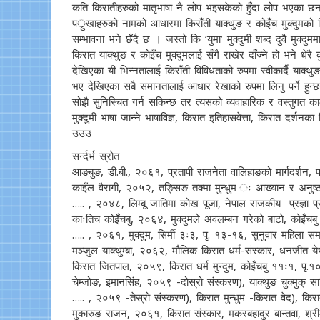
कति किरातीहरुको मातृभाषा नै लोप भइसकेको हुँदा लोप भएका छन् 
पर्ुखाहरुको नामको आधारमा किराँती याक्थुङ र कोइँच मुक्दुमको 
सम्भावना भने छँदै छ । जस्तो कि ‘युमा’ मुक्दुमी शब्द दुवै मुक्दुम
किरात याक्थुङ र कोइँच मुक्दुमलाई सँगै राखेर दाँज्ने हो भने धे
देखिएका यी भिन्नतालाई किराँती विविधताको रुपमा स्वीकार्दै याक्थ
भए देखिएका सबै समानतालाई आधार रेखाको रुपमा लिनु पर्ने हुन्छ 
सोझै सुनिस्चित गर्न सकिन्छ तर त्यसको व्यवाहारिक र वस्तुगत क
मुक्दुमी भाषा जान्ने भाषाविज्ञ, किरात इतिहासवेत्ता, किरात दर्शनका
उउउ
सर्न्दर्भ स्रोत
आङबुङ, डी.बी., २०६१, प्रतापी राजनेता वालिहाङको मार्गदर्शन, पाल
काइँल वैरागी, २०५२, तङ्सिङ तक्मा मुन्धुम ः आख्यान र अनुष्ठा
….. , २०४८, लिम्बू जातिमा कोख पूजा, नेपाल राजकीय प्रज्ञा प्र
काःतिच कोइँचबु, २०६४, मुक्दुमले अवलम्बन गरेको बाटो, कोइँचब
….. , २०६१, मुक्दुम, सिर्मी ३ः३, पृ. १३-१६, सुनुवार महिला स
मञ्जुल याक्थुम्बा, २०६२, मौलिक किरात धर्म-संस्कार, धनजीत येभ
किरात जितपाल, २०५९, किरात धर्म मुन्दुम, कोइँचबु ११ः१, पृ.१
चेम्जोङ, इमानसिंह, २०५९ -दोस्रो संस्करण), याक्थुङ चुक्मुक् सा
….. , २०५९ -तेस्रो संस्करण), किरात मुन्धुम -किरात वेद), किरा
मुकारुङ राजन, २०६१, किरात संस्कार, मकरबहादुर बान्तवा, श्रीमत