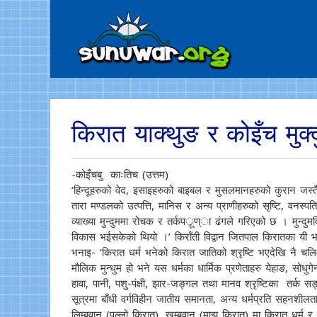
किरात याक्थुङ र कोइँच मुक
-कोइँचबु काःतिच (उत्तम)
‘हिन्दूहरुको वेद, इसाइहरुको बाइबल र मुसलमानहरुको कुरान जस्तै क
तारा मण्डलको उत्पत्ति, मानिस र अन्य प्राणीहरुको सृष्टि, वनस्प
व्याख्या मुन्दुममा रोचक र तर्कपर्ूण्ा ढंगले गरिएको छ । मुन्दुम
विकास भईसकेको थियो ।’ किराँती विद्वान जितपाल किरातका यी भना
भनाइ- ‘किरात धर्म भनेको किरात जातिको श्रृष्टि भएदेखि नै चलिआ
मौलिक मुन्धुम हो भने यस धर्मका धार्मिक प्रणेताहरु येहाङ, सोधुगेन
हावा, पानी, पशु-पंक्षी, झार-जङ्गल तथा मानव श्रृष्टिका तर्क
सूत्रमा बाँधी वर्गविहीन जातीय समानता, अन्य धर्मप्रति सहनशील
लिम्बुवान (पल्लो किरात), खम्बुवान (माझ किरात) मा किरात धर्म 