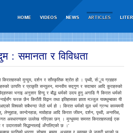
HOME
VIDEOS
NEWS
ARTICLES
LITE
्दुम : समानता र विविधता
िरातहरुको मुन्दुम, दर्शन र साँस्कृतिक श्रोत हो । पृथ्वी, र्सर्ूय ग्रहहरु
तिहरुको उत्पत्ति र प्राकृति सन्तुलन, मानवीय सद्गुण र सदाचार आदि कुराहरुको
विद्हरुका भनाइ अनुसार हिन्दु र बौद्ध धर्मको उदय हुनु अगाडि नै किरात धर्मको
ईसँग फरक छैन किराँती विद्वान तथा इतिहासका ज्ञाता मञ्जुल याक्थुम्बाका यी
एको विश्वको सबैभन्दा जेठो धर्म हो । किरात धर्मको मूल धर्म ग्रन्थ काव्यमयी
्, लेप्मुहाङ, कान्देनहाङ, मावोहाङ आदि किरात जीवन, दर्शन, पृथ्वी, अन्तरिक्ष,
 सङ्गत अवधारणाहरु उल्लेख गरिएका छन् । मुन्धुममा समस्त किरातहरुलाई एक
ता र उदारताको सिद्धान्तलाई अँगालिएको छ ।’
र मुक्दम प्रतिको धारणा, सोचाइ, बुझाइ, अभ्यास र व्याख्या जे जसरी भएको छ