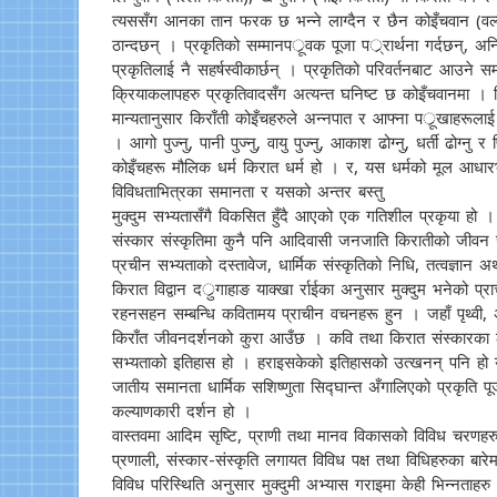
त्यससँग आनका तान फरक छ भन्ने लाग्दैन र छैन कोइँचवान (वल्लो 
ठान्दछन् । प्रकृतिको सम्मानपर्ूवक पूजा पर््रार्थना गर्दछन्, अ
प्रकृतिलाई नै सहर्षस्वीकार्छन् । प्रकृतिको परिवर्तनबाट आउने समय
क्रियाकलापहरु प्रकृतिवादसँग अत्यन्त घनिष्ट छ कोइँचवानमा । जिन्द
मान्यतानुसार किराँती कोइँचहरुले अन्नपात र आफ्ना पर्ूखाहरूलाई हो
। आगो पुज्नु, पानी पुज्नु, वायु पुज्नु, आकाश ढोग्नु, धर्ती ढोग्न
कोइँचहरू मौलिक धर्म किरात धर्म हो । र, यस धर्मको मूल आधारभू
विविधताभित्रका समानता र यसको अन्तर बस्तु
मुक्दुम सभ्यतासँगै विकसित हुँदै आएको एक गतिशील प्रकृया हो । 
संस्कार संस्कृतिमा कुनै पनि आदिवासी जनजाति किरातीको जीवन चर
प्रचीन सभ्यताको दस्तावेज, धार्मिक संस्कृतिको निधि, तत्वज्ञान अ
किरात विद्वान दर्ुगाहाङ याक्खा र्राईका अनुसार मुक्दुम भनेको प्राची
रहनसहन सम्बन्धि कवितामय प्राचीन वचनहरू हुन । जहाँ पृथ्वी, अक
किराँत जीवनदर्शनको कुरा आउँछ । कवि तथा किरात संस्कारका 
सभ्यताको इतिहास हो । हराइसकेको इतिहासको उत्खनन् पनि हो यो
जातीय समानता धार्मिक सशिष्णुता सिद्घान्त अँगालिएको प्रकृत
कल्याणकारी दर्शन हो ।
वास्तवमा आदिम सृष्टि, प्राणी तथा मानव विकासको विविध चरणहरु
प्रणाली, संस्कार-संस्कृति लगायत विविध पक्ष तथा विधिहरुका बार
विविध परिस्थिति अनुसार मुक्दुमी अभ्यास गराइमा केही भिन्नताहरु 