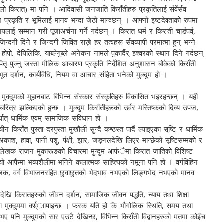
किरात) मा पनि । आदिवासी जनजाति किराँतीहरु प्रकृतिलाई र्सर्वेर्सव
नि प्रकृति र भूमिलाई मानव भन्दा जेठो मान्दछन् । आफ्नो इष्टदेवताको रुपमा
लाई सम्मान गरी पूजाअर्चना गर्ने गर्दछन् । किरात धर्म र किराती चार्डपर्व,
गी दिने र जिन्दगी जिवित राख्ने हर तत्वहरू र्सवव्यापी परमात्मा हुन् भन्ने
पो, देयिलिकि, याब्लेगुब्ले अनेकन नामले पुकार्दैर् इश्वरको स्थान दिने गर्दछन्
ु र पितृ पुज्नु जस्ता मौलिक आचारण प्रकृति निर्देशित अनुशासन बोकेको किराँती
त दर्शन, कार्यविधि, नियम वा आचार संहिता भनेको मुक्दुम हो ।
मुक्दुमको मुहानबाट विभिन्न संस्कार संस्कृतिहरु विकासित भइरहन्छन् । यही
ित्र झल्किएको हुन्छ । मुक्दुम किराँतीहरूको उर्वर मस्तिष्कको दिव्य उपज,
र्थात् धार्मिक एवम् सामाजिक संविधान हो ।
न किराँत पुस्ता दरपुस्ता मुखौली सुन्दै कण्ठस्त पार्दै ल्याइएका सृष्टि र धार्मिक
ाश, हावा, पानी पशु, पंक्षी, झार, जङ्गलदेखि लिएर मान्छेको सृष्टिसम्मको र
लेखक राजन मुकारूङको विचारमा मुग्दुम आफंैमा किरात जातिको विशिष्ट
 आफैंमा भव्यशैलीमा भनिने कलात्मक साहित्यको नमूना पनि हो । वर्गविहिन
ि पूजक, वर्ग विभाजनरहित छुवाछुतको भेदभाव नभएको लिङ्गभेद नभएको मानव
देखि किरातहरुको जीवन दर्शन, सामाजिक जीवन पद्धति, न्याय तथा शिक्षा
ेमा मुक्दुममा वर्ण्र्ाापाइन्छ । फरक यति हो कि भौगोलिक स्थिति, समय तथा
भए पनि मुक्दुमको सार एउटै देखिन्छ, विभिन्न किराँती विद्वानहरुको मतमा कोइँच