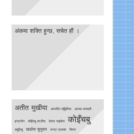
अंकमा शक्ति हुन्छ, सचेत हाैं ।
अतीत मुखीया
अमरदिप क्युँइतिचा
आस्था लस्पाली
कोइँचबु
इन्द्रसेन
काेइँचबु काःतिच
केदार सङ्केत
खडोस सुनुवार
क्युइँतबु
चन्द्र प्रकाश
चिमरु