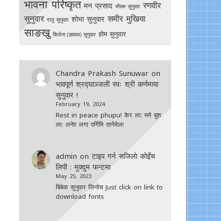
भावना परिष्कृत
रणवीर
मन प्रसाद
मौसम सुनुवार
सुनुवार
समीर मुखिया
शोभा सुनुवार
राजु सुनुवार
साङखु
होम सुनुवार
सिर्जना (ङावाच) सुनुवार
Chandra Prakash Sunuwar
on
भावपूर्ण श्रद्घाञ्जली स्वः श्री कर्णमाया
सुनुवार !
February 19, 2024
Rest in peace phupu! केर ला: ममे बुश
ला: लने!! लगा पर्गिमि तागेमेल!
admin
on
टाइप गर्न सजिलाे काेइँच
लिपी : मुक्दुम फन्टमा
May 25, 2023
बिबेक सुनुवार लिनोच Just click on link to
download fonts