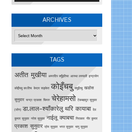
ARCHIVES
Archives
TAGS
अतीत मुखीया
अमरदिप क्युँइतिचा
आस्था लस्पाली
इन्द्रसेन
कोइँचबु
खडोस
काेइँचबु काःतिच
केदार सङ्केत
क्युइँतबु
चेरेहामसो
सुनुवार
चन्द्र प्रकाश
चिमरु
टेकबहादुर सुनुवार
डा.लाल–श्याँकारेलु
थरि कायाबा
(जोन)
देव
नाईलू क्याबचा
कुमार सुनुवार
नरेश सुनुवार
निराकार
नीर कुमार
प्रकाश सुनुवार
प्रेम सुनुवार
भगत सुनुवार
भानु सुनुवार