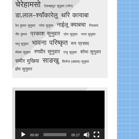
चेरेहामसो
टेकबहादुर सुनुवार (जोन)
डा.लाल–श्याँकारेलु
थरि कायाबा
नाईलू क्याबचा
देव कुमार सुनुवार
नरेश सुनुवार
निराकार
प्रकाश सुनुवार
नीर कुमार
प्रेम सुनुवार
भगत सुनुवार
भावना परिष्कृत
मन प्रसाद
भानु सुनुवार
रणवीर सुनुवार
शोभा सुनुवार
मौसम सुनुवार
राजु सुनुवार
साङखु
समीर मुखिया
सिर्जना (ङावाच) सुनुवार
होम सुनुवार
Video
Player
00:00
05:17