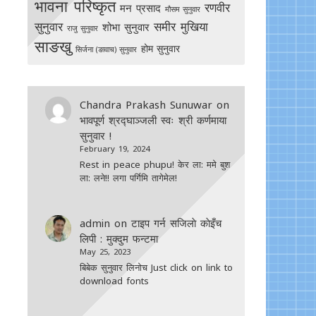
भावना परिष्कृत
रणवीर
मन प्रसाद
मौसम सुनुवार
सुनुवार
समीर मुखिया
शोभा सुनुवार
राजु सुनुवार
साङखु
होम सुनुवार
सिर्जना (ङावाच) सुनुवार
Chandra Prakash Sunuwar
on
भावपूर्ण श्रद्घाञ्जली स्वः श्री कर्णमाया
सुनुवार !
February 19, 2024
Rest in peace phupu! केर ला: ममे बुश
ला: लने!! लगा पर्गिमि तागेमेल!
admin
on
टाइप गर्न सजिलाे काेइँच
लिपी : मुक्दुम फन्टमा
May 25, 2023
बिबेक सुनुवार लिनोच Just click on link to
download fonts