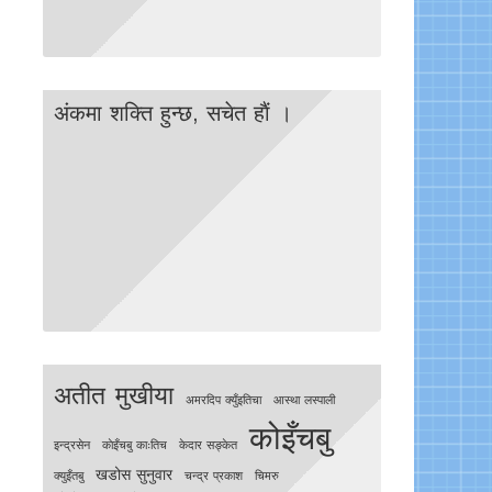
अंकमा शक्ति हुन्छ, सचेत हाैं ।
अतीत मुखीया
अमरदिप क्युँइतिचा
आस्था लस्पाली
कोइँचबु
इन्द्रसेन
काेइँचबु काःतिच
केदार सङ्केत
खडोस सुनुवार
क्युइँतबु
चन्द्र प्रकाश
चिमरु