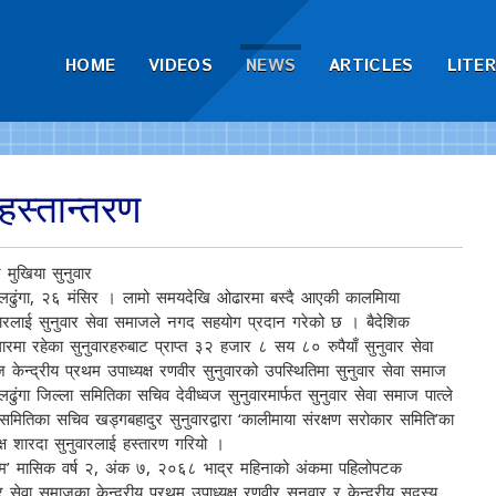
HOME
VIDEOS
NEWS
ARTICLES
LITE
स्तान्तरण
 मुखिया सुनुवार
ुंगा, २६ मंसिर । लामो समयदेखि ओढारमा बस्दै आएकी कालमिाया
वारलाई सुनुवार सेवा समाजले नगद सहयोग प्रदान गरेको छ । बैदेशिक
ारमा रहेका सुनुवारहरुबाट प्राप्त ३२ हजार ८ सय ८० रुपैयाँ सुनुवार सेवा
 केन्द्रीय प्रथम उपाध्यक्ष रणवीर सुनुवारको उपस्थितिमा सुनुवार सेवा समाज
ुंगा जिल्ला समितिका सचिव देवीध्वज सुनुवारमार्फत सुनुवार सेवा समाज पात्ले
 समितिका सचिव खड्गबहादुर सुनुवारद्वारा ‘कालीमाया संरक्षण सरोकार समिति’का
क्ष शारदा सुनुवारलाई हस्तारण गरियो ।
म’ मासिक वर्ष २, अंक ७, २०६८ भाद्र महिनाको अंकमा पहिलोपटक
ेवा समाजका केन्द्रीय प्रथम उपाध्यक्ष रणवीर सुनुवार र केन्द्रीय सदस्य