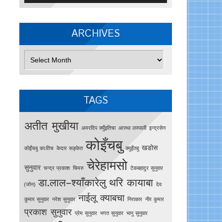
ARCHIVES
Archives
TAGS
अतीत मुखीया
अमरदिप क्युँइतिचा
आस्था लस्पाली
इन्द्रसेन
कोइँचबु
खडोस
काेइँचबु काःतिच
केदार सङ्केत
क्युइँतबु
चेरेहामसो
सुनुवार
चन्द्र प्रकाश
चिमरु
टेकबहादुर सुनुवार
डा.लाल–श्याँकारेलु
थरि कायाबा
(जोन)
देव
नाईलू क्याबचा
कुमार सुनुवार
नरेश सुनुवार
निराकार
नीर कुमार
प्रकाश सुनुवार
प्रेम सुनुवार
भगत सुनुवार
भानु सुनुवार