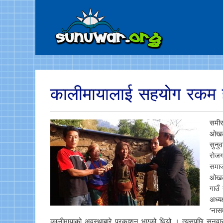
कालीमायालाई सहयोग रकम ह
समीर
ओखलढ
सुनु
रोजग
समाज
ओखलढ
गाउँ
अध्य
‘नास
कालीमायाको अवस्थाबारे प्रकाशन भएको थियो । त्यसपछि सुनुवार स