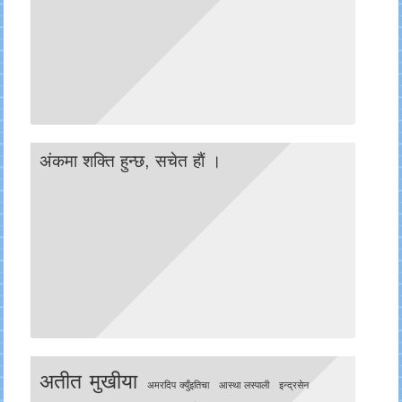
अंकमा शक्ति हुन्छ, सचेत हाैं ।
अतीत मुखीया
अमरदिप क्युँइतिचा
आस्था लस्पाली
इन्द्रसेन