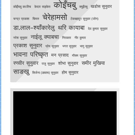
कोइँचबु
खडोस सुनुवार
काेइँचबु काःतिच
केदार सङ्केत
क्युइँतबु
चेरेहामसो
चन्द्र प्रकाश
चिमरु
टेकबहादुर सुनुवार (जोन)
डा.लाल–श्याँकारेलु
थरि कायाबा
देव कुमार सुनुवार
नाईलू क्याबचा
नरेश सुनुवार
निराकार
नीर कुमार
प्रकाश सुनुवार
प्रेम सुनुवार
भगत सुनुवार
भानु सुनुवार
भावना परिष्कृत
मन प्रसाद
मौसम सुनुवार
रणवीर सुनुवार
समीर मुखिया
शोभा सुनुवार
राजु सुनुवार
साङखु
होम सुनुवार
सिर्जना (ङावाच) सुनुवार
Video
Player