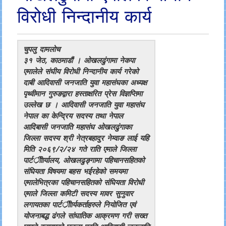
विरोधी निन्दानीय कार्य
चुपलु दामलोच
३१ जेठ, काठमाडौं । ओखलढुंगामा नेकपा
एमालेले संघीय विरोधी निन्दानीय कार्य गरेको
दाबी आदिवासी जनजाति युवा महासंघका अध्यक्ष
पृथ्वीमान गुरुङद्वारा हस्ताक्षरित प्रेस विज्ञप्तिमा
उल्लेख छ । आदिवासी जनजाति युवा महासंघ
नेपाल का केन्द्रिय सदस्य तथा नेपाल
आदिबासी जनजाति महासंघ ओखलढुंगाका
जिल्ला सदस्य श्री नेत्रबहादुर नेम्वाङ लाई यहि
मिति २०६९/२/२४ गते राति एमाले जिल्ला
पार्टर्ीीार्यालय, ओखलढुङ्गामा पहिचानसहितको
संघियता विषयमा बहस भईरहेको समयमा
एमालेभित्रका पहिचानसहितको संघियता विरोधी
एमाले जिल्ला कमिटी सदस्य मावर सुनुवार
लगायतका पार्टर्ीीार्यकर्ताहरुले नियोजित एवं
योजनाबद्ध ढंगले सांघातिक आक्रमण गरी सख्त