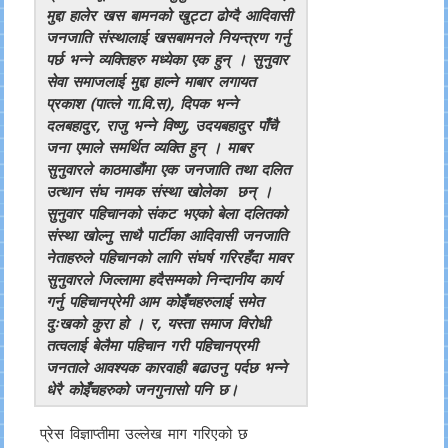
मुद्दा हालेर खस बामनको खुट्टा ढोग्दै आदिवासी
जनजाति संस्थालाई खसबामनले नियन्त्रण गर्नु
पर्छ भन्ने व्यक्तिहरु मध्येका एक हुन् । सुनुवार
सेवा समाजलाई मुद्दा हाल्ने माबार लगायत
प्रकाश (पात्ले गा.वि.स), दिपक भन्ने
दलबहादुर, राजु भन्ने विष्णु, उदयबहादुर पाँचै
जना एमाले समर्थित व्यक्ति हुन् । माबर
सुनुवारले काठमाडौंमा एक जनजाति तथा दलित
उत्थान संघ नामक संस्था खोलेका छन् ।
सुनुवार पहिचानको संकट भएको बेला दलितको
संस्था खोल्नु साथै पार्टीका आदिवासी जनजाति
नेताहरुले पहिचानको लागि संघर्ष गरिरहँदा मावर
सुनुवारले जिल्लामा हदैसम्मको निन्दानीय कार्य
गर्नु पहिचानप्रेमी आम कोइँचहरुलाई समेत
दुःखको कुरा हो । र, यस्ता समाज विरोधी
तत्वलाई बेलैमा पहिचान गरी पहिचानप्रमी
जनताले आवश्यक कारवाही बढाउनु पर्दछ भन्ने
धेरै कोइँचहरुको जनगुनासो पनि छ।
प्रेस विज्ञाप्तीमा उल्लेख माग गरिएको छ