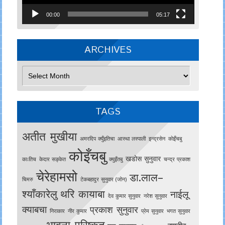
00:00
05:17
ARCHIVES
Archives
TAGS
अतीत मुखीया
अमरदिप क्युँइतिचा
आस्था लस्पाली
इन्द्रसेन
काेइँचबु
कोइँचबु
खडोस सुनुवार
काःतिच
केदार सङ्केत
क्युइँतबु
चन्द्र प्रकाश
चेरेहामसो
डा.लाल–
चिमरु
टेकबहादुर सुनुवार (जोन)
श्याँकारेलु
थरि कायाबा
नाईलू
देव कुमार सुनुवार
नरेश सुनुवार
क्याबचा
प्रकाश सुनुवार
निराकार
नीर कुमार
प्रेम सुनुवार
भगत सुनुवार
भावना परिष्कृत