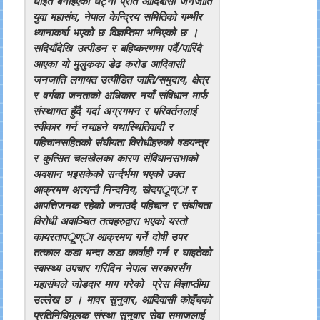
घाइते बनाइएको घट्ना प्रति
आदिबासी जनजाति
युवा महासंघ, नेपाल केन्द्रिय समितिको गम्भीर
ध्यानाकर्षा भएको छ विज्ञप्तिमा भनिएको छ ।
सदियौंदेखि उत्पीडन र बहिष्करणमा पर्दै/पारिंदै
आएका यो मुलुकका डेढ करोड आदिवासी
जनजाति लगायत उत्पीडित जाति/समुदाय, क्षेत्र
र वर्गका जनताको अधिकार नयाँ संविधान मार्फ
संस्थागत हुँदै गर्दा अग्रगमन र परिवर्तनलाई
स्वीकार गर्न नचाहने यथास्थितिवादी र
पहिचानसहितको संघीयता विरोधीहरुको षडयन्त्र
र कुत्सित चलखेलका कारण संविधानसभाको
अवशान भइसकेको सर्न्दर्भमा भएको उक्त
आक्रमण अत्यन्तै निन्दनिय, खेदपर्ूण्ा र
आपत्तिजनक रहेको जनाउदै पहिचान र संघीयता
विरोधी अवाञ्चित तत्वहरुद्वारा भएको यस्तो
कायरतापर्ूण्ा आक्रमण गर्ने दोषी उपर
तत्काल कडा भन्दा कडा कार्वाही गर्न र घाइतेको
स्वास्थ्य उपचार गरिदिन नेपाल सरकारसँग
महासंघले जोडदार माग गरेको प्रेस विज्ञाप्तीमा
उल्लेख छ । मावर सुनुवार, आदिवासी कोइँचको
प्रतिनिधिमूलक संस्था सुनुवार सेवा समाजलाई