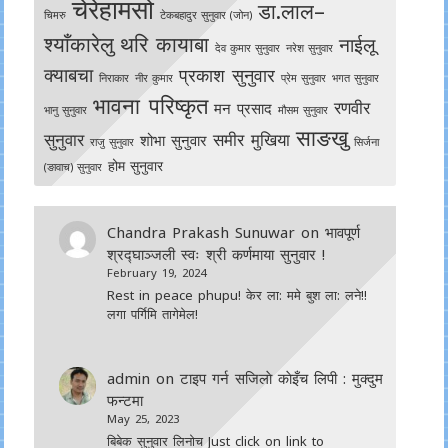
चेरेहामसो
डा.लाल–
चिमरु
टेकबहादुर सुनुवार (जोन)
श्याँकारेलु
थरि कायाबा
नाईलू
देव कुमार सुनुवार
नरेश सुनुवार
क्याबचा
प्रकाश सुनुवार
निराकार
नीर कुमार
प्रेम सुनुवार
भगत सुनुवार
भावना परिष्कृत
रणवीर
मन प्रसाद
भानु सुनुवार
मौसम सुनुवार
साङखु
सुनुवार
समीर मुखिया
शोभा सुनुवार
राजु सुनुवार
सिर्जना
होम सुनुवार
(ङावाच) सुनुवार
Chandra Prakash Sunuwar
on
भावपूर्ण
श्रद्घाञ्जली स्वः श्री कर्णमाया सुनुवार !
February 19, 2024
Rest in peace phupu! केर ला: ममे बुश ला: लने!!
लगा पर्गिमि तागेमेल!
admin
on
टाइप गर्न सजिलाे काेइँच लिपी : मुक्दुम
फन्टमा
May 25, 2023
बिबेक सुनुवार लिनोच Just click on link to