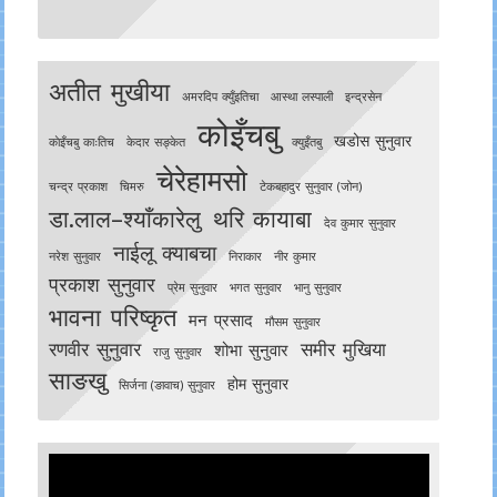
अतीत मुखीया
अमरदिप क्युँइतिचा
आस्था लस्पाली
इन्द्रसेन
कोइँचबु
खडोस सुनुवार
काेइँचबु काःतिच
केदार सङ्केत
क्युइँतबु
चेरेहामसो
चन्द्र प्रकाश
चिमरु
टेकबहादुर सुनुवार (जोन)
डा.लाल–श्याँकारेलु
थरि कायाबा
देव कुमार सुनुवार
नाईलू क्याबचा
नरेश सुनुवार
निराकार
नीर कुमार
प्रकाश सुनुवार
प्रेम सुनुवार
भगत सुनुवार
भानु सुनुवार
भावना परिष्कृत
मन प्रसाद
मौसम सुनुवार
रणवीर सुनुवार
समीर मुखिया
शोभा सुनुवार
राजु सुनुवार
साङखु
होम सुनुवार
सिर्जना (ङावाच) सुनुवार
Video
Player