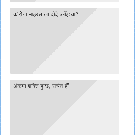
कोरोना भाइरस ला दोदे व्लोँइःचा?
अंकमा शक्ति हुन्छ, सचेत हाैं ।