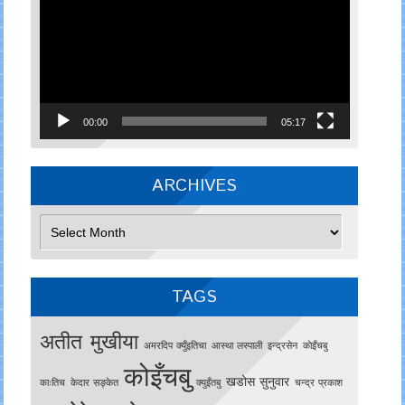
00:00
05:17
ARCHIVES
Archives
TAGS
अतीत मुखीया
अमरदिप क्युँइतिचा
आस्था लस्पाली
इन्द्रसेन
काेइँचबु
कोइँचबु
खडोस सुनुवार
काःतिच
केदार सङ्केत
क्युइँतबु
चन्द्र प्रकाश