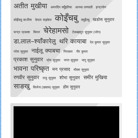
अतीत मुखीया
अमरदिप क्युँइतिचा
आस्था लस्पाली
इन्द्रसेन
कोइँचबु
खडोस सुनुवार
काेइँचबु काःतिच
केदार सङ्केत
क्युइँतबु
चेरेहामसो
चन्द्र प्रकाश
चिमरु
टेकबहादुर सुनुवार (जोन)
डा.लाल–श्याँकारेलु
थरि कायाबा
देव कुमार सुनुवार
नाईलू क्याबचा
नरेश सुनुवार
निराकार
नीर कुमार
प्रकाश सुनुवार
प्रेम सुनुवार
भगत सुनुवार
भानु सुनुवार
भावना परिष्कृत
मन प्रसाद
मौसम सुनुवार
रणवीर सुनुवार
समीर मुखिया
शोभा सुनुवार
राजु सुनुवार
साङखु
होम सुनुवार
सिर्जना (ङावाच) सुनुवार
Video
Player