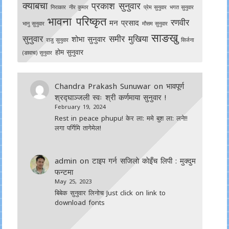
क्याबचा
प्रकाश सुनुवार
निराकार
नीर कुमार
प्रेम सुनुवार
भगत सुनुवार
भावना परिष्कृत
रणवीर
मन प्रसाद
भानु सुनुवार
मौसम सुनुवार
साङखु
सुनुवार
समीर मुखिया
शोभा सुनुवार
राजु सुनुवार
सिर्जना
होम सुनुवार
(ङावाच) सुनुवार
Chandra Prakash Sunuwar
on
भावपूर्ण
श्रद्घाञ्जली स्वः श्री कर्णमाया सुनुवार !
February 19, 2024
Rest in peace phupu! केर ला: ममे बुश ला: लने!!
लगा पर्गिमि तागेमेल!
admin
on
टाइप गर्न सजिलाे काेइँच लिपी : मुक्दुम
फन्टमा
May 25, 2023
बिबेक सुनुवार लिनोच Just click on link to
download fonts