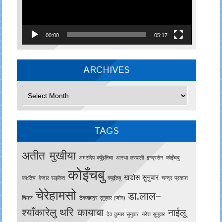
00:00
05:17
ARCHIVES
Archives
TAGS
अतीत मुखीया
अमरदिप क्युँइतिचा
आस्था लस्पाली
इन्द्रसेन
काेइँचबु
कोइँचबु
खडोस सुनुवार
काःतिच
केदार सङ्केत
क्युइँतबु
चन्द्र प्रकाश
चेरेहामसो
डा.लाल–
चिमरु
टेकबहादुर सुनुवार (जोन)
श्याँकारेलु
थरि कायाबा
नाईलू
देव कुमार सुनुवार
नरेश सुनुवार