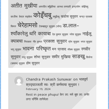
अतीत मुखीया
अमरदिप क्युँइतिचा
आस्था लस्पाली
इन्द्रसेन
काेइँचबु
कोइँचबु
खडोस सुनुवार
काःतिच
केदार सङ्केत
क्युइँतबु
चन्द्र प्रकाश
चेरेहामसो
डा.लाल–
चिमरु
टेकबहादुर सुनुवार (जोन)
श्याँकारेलु
थरि कायाबा
नाईलू
देव कुमार सुनुवार
नरेश सुनुवार
क्याबचा
प्रकाश सुनुवार
निराकार
नीर कुमार
प्रेम सुनुवार
भगत सुनुवार
भावना परिष्कृत
रणवीर
मन प्रसाद
भानु सुनुवार
मौसम सुनुवार
साङखु
सुनुवार
समीर मुखिया
शोभा सुनुवार
राजु सुनुवार
सिर्जना
होम सुनुवार
(ङावाच) सुनुवार
Chandra Prakash Sunuwar
on
भावपूर्ण
श्रद्घाञ्जली स्वः श्री कर्णमाया सुनुवार !
February 19, 2024
Rest in peace phupu! केर ला: ममे बुश ला: लने!!
लगा पर्गिमि तागेमेल!