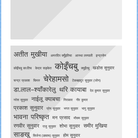
अतीत मुखीया
अमरदिप क्युँइतिचा
आस्था लस्पाली
इन्द्रसेन
कोइँचबु
खडोस सुनुवार
काेइँचबु काःतिच
केदार सङ्केत
क्युइँतबु
चेरेहामसो
चन्द्र प्रकाश
चिमरु
टेकबहादुर सुनुवार (जोन)
डा.लाल–श्याँकारेलु
थरि कायाबा
देव कुमार सुनुवार
नाईलू क्याबचा
नरेश सुनुवार
निराकार
नीर कुमार
प्रकाश सुनुवार
प्रेम सुनुवार
भगत सुनुवार
भानु सुनुवार
भावना परिष्कृत
मन प्रसाद
मौसम सुनुवार
रणवीर सुनुवार
समीर मुखिया
शोभा सुनुवार
राजु सुनुवार
साङखु
होम सुनुवार
सिर्जना (ङावाच) सुनुवार