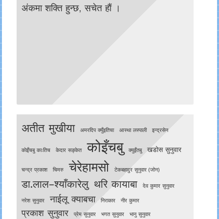
अंकमा शक्ति हुन्छ, सचेत हाैं ।
अतीत मुखीया
अमरदिप क्युँइतिचा
आस्था लस्पाली
इन्द्रसेन
कोइँचबु
खडोस सुनुवार
काेइँचबु काःतिच
केदार सङ्केत
क्युइँतबु
चेरेहामसो
चन्द्र प्रकाश
चिमरु
टेकबहादुर सुनुवार (जोन)
डा.लाल–श्याँकारेलु
थरि कायाबा
देव कुमार सुनुवार
नाईलू क्याबचा
नरेश सुनुवार
निराकार
नीर कुमार
प्रकाश सुनुवार
प्रेम सुनुवार
भगत सुनुवार
भानु सुनुवार