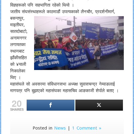
विज्ञहरूको पनि सहभागिता रहेको थियो ।
जातीय संघसंस्थाहरूले काठमाडौं उपत्यकाको लैनचौर, प्रदर्शनीमार्ग,
बसन्तपुर,
माइतीघर,
सातदोबाटो,
अनामनगर
लगायतका
स्थानबाट
झाँकीसहित
को ¥याली
निकालेका
थिए ।
महासंघले सो अवसरमा संविधानसभा अध्यक्ष सुवासचन्द्र नेम्वाङलाई
मागपत्र पनि बुझाएको महासंघका महासचिव आङकाजी शेर्पाले बताए ।
20
SHARES
Posted in
News
|
1 Comment »