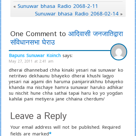
Sunuwar bhasa Radio 2068-2-11
«
Sunuwar bhasa Radio 2068-02-14
»
One Comment to
आदिवासी जनजातिद्वारा
संविधानसभा घेराउ
Bapuns Sunuwar Koinch
says:
May 27, 2011 at 2:41 am
dherai dhannebad chha kinaki yesari nai sunuwar ko
netritwo dekhaunu bhayeko dherai khushi lagyo
yesari nai agami din haruma panijarirakhnu bhayeko
khanda ma nischaye hamra sunuwar haruko adhikar
su nischit hune chha sathai tapai haru ko yo yogdan
kahilai pani metiyera jane chhaina cherdum/
Leave a Reply
Your email address will not be published.
Required
fields are marked
*