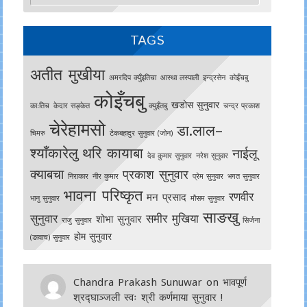
TAGS
अतीत मुखीया
अमरदिप क्युँइतिचा
आस्था लस्पाली
इन्द्रसेन
काेइँचबु
कोइँचबु
खडोस सुनुवार
काःतिच
केदार सङ्केत
क्युइँतबु
चन्द्र प्रकाश
चेरेहामसो
डा.लाल–
चिमरु
टेकबहादुर सुनुवार (जोन)
श्याँकारेलु
थरि कायाबा
नाईलू
देव कुमार सुनुवार
नरेश सुनुवार
क्याबचा
प्रकाश सुनुवार
निराकार
नीर कुमार
प्रेम सुनुवार
भगत सुनुवार
भावना परिष्कृत
रणवीर
मन प्रसाद
भानु सुनुवार
मौसम सुनुवार
साङखु
सुनुवार
समीर मुखिया
शोभा सुनुवार
राजु सुनुवार
सिर्जना
होम सुनुवार
(ङावाच) सुनुवार
Chandra Prakash Sunuwar
on
भावपूर्ण
श्रद्घाञ्जली स्वः श्री कर्णमाया सुनुवार !