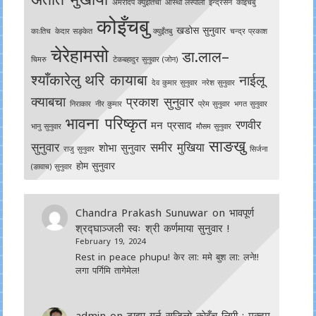
अमरदिप क्युँइतिचा
आस्था लस्पाली
इन्द्रसेन
काेइँचबु
कोइँचबु
खडोस सुनुवार
काःतिच
केदार सङ्केत
क्युइँतबु
चन्द्र प्रकाश
चेरेहामसो
डा.लाल–
चिमरु
टेकबहादुर सुनुवार (जोन)
श्याँकारेलु
थरि कायाबा
नाईलू
देव कुमार सुनुवार
नरेश सुनुवार
क्याबचा
प्रकाश सुनुवार
निराकार
नीर कुमार
प्रेम सुनुवार
भगत सुनुवार
भावना परिष्कृत
रणवीर
मन प्रसाद
भानु सुनुवार
मौसम सुनुवार
साङखु
सुनुवार
समीर मुखिया
शोभा सुनुवार
राजु सुनुवार
सिर्जना
होम सुनुवार
(ङावाच) सुनुवार
Chandra Prakash Sunuwar
on
भावपूर्ण
श्रद्घाञ्जली स्वः श्री कर्णमाया सुनुवार !
February 19, 2024
Rest in peace phupu! केर ला: ममे बुश ला: लने!!
लगा पर्गिमि तागेमेल!
admin
on
टाइप गर्न सजिलाे काेइँच लिपी : मुक्दुम