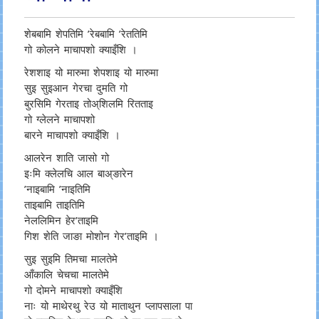
शेबबामि शेपतिमि ’रेबबामि ’रेततिमि
गो कोलने माचापशो क्याइँशि ।
रेशशाइ यो मारुमा शेपशाइ यो मारुमा
सुइ सुइआन गेरचा दुमति गो
बुरसिमि गेरताइ तोअ्शिलमि रितताइ
गो ग्लेलने माचापशो
बारने माचापशो क्याइँशि ।
आलरेन शाति जासो गो
इःमि क्लेलचि आल बाअ्ङारेन
’नाइबामि ’नाइतिमि
ताइबामि ताइतिमि
नेललिमिन हेर’ताइमि
गिश शेति जाङा मोशोन गेर’ताइमि ।
सुइ सुइमि तिमचा मालतेमे
आँकालि चेचचा मालतेमे
गो दोमने माचापशो क्याइँशि
नाः यो माथेरथु रेउ यो माताथुन प्लापसाला पा