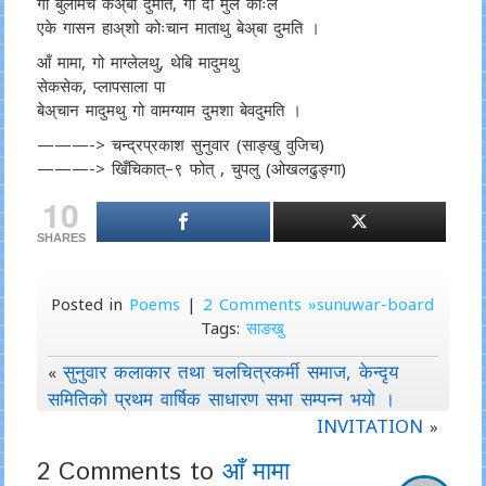
गो बुलमिच केअ्बा दुमति, गो दा मुल काःले
एके गासन हाअ्शो कोःचान माताथु बेअ्बा दुमति ।
आँ मामा, गो माग्लेलथु, थेबि मादुमथु
सेकसेक, प्लापसाला पा
बेअ्चान मादुमथु गो वामग्याम दुमशा बेवदुमति ।
———-> चन्द्रप्रकाश सुनुवार (साङ्खु वुजिच)
———-> खिँचिकात्–९ फोत् , चुपलु (ओखलढुङ्गा)
10
SHARES
Posted in
Poems
|
2 Comments »sunuwar-board
Tags:
साङखु
सुनुवार कलाकार तथा चलचित्रकर्मी समाज, केन्दृय
«
समितिको प्रथम वार्षिक साधारण सभा सम्पन्न भयो ।
INVITATION
»
2 Comments to
आँ मामा