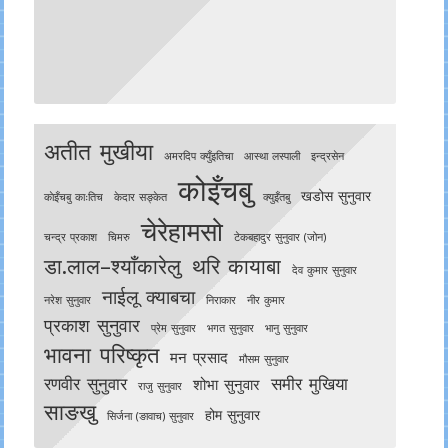
अतीत मुखीया
अमरदिप क्युँइतिचा
आस्था लस्पाली
इन्द्रसेन
कोइँचबु
खडोस सुनुवार
काेइँचबु काःतिच
केदार सङ्केत
क्युइँतबु
चेरेहामसो
चन्द्र प्रकाश
चिमरु
टेकबहादुर सुनुवार (जोन)
डा.लाल–श्याँकारेलु
थरि कायाबा
देव कुमार सुनुवार
नाईलू क्याबचा
नरेश सुनुवार
निराकार
नीर कुमार
प्रकाश सुनुवार
प्रेम सुनुवार
भगत सुनुवार
भानु सुनुवार
भावना परिष्कृत
मन प्रसाद
मौसम सुनुवार
रणवीर सुनुवार
समीर मुखिया
शोभा सुनुवार
राजु सुनुवार
साङखु
होम सुनुवार
सिर्जना (ङावाच) सुनुवार