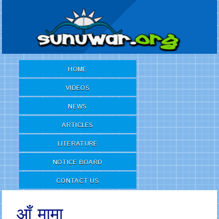
HOME
VIDEOS
NEWS
ARTICLES
LITERATURE
NOTICE BOARD
CONTACT US
आँ मामा