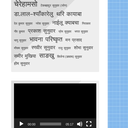
चेरेहामसो
टेकबहादुर सुनुवार (जोन)
डा.लाल–श्याँकारेलु
थरि कायाबा
नाईलू क्याबचा
देव कुमार सुनुवार
नरेश सुनुवार
निराकार
प्रकाश सुनुवार
नीर कुमार
प्रेम सुनुवार
भगत सुनुवार
भावना परिष्कृत
मन प्रसाद
भानु सुनुवार
रणवीर सुनुवार
शोभा सुनुवार
मौसम सुनुवार
राजु सुनुवार
साङखु
समीर मुखिया
सिर्जना (ङावाच) सुनुवार
होम सुनुवार
Video
Player
00:00
05:17