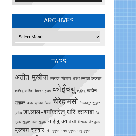
ARCHIVES
Archives
TAGS
अतीत मुखीया
अमरदिप क्युँइतिचा
आस्था लस्पाली
इन्द्रसेन
कोइँचबु
खडोस
काेइँचबु काःतिच
केदार सङ्केत
क्युइँतबु
चेरेहामसो
सुनुवार
चन्द्र प्रकाश
चिमरु
टेकबहादुर सुनुवार
डा.लाल–श्याँकारेलु
थरि कायाबा
(जोन)
देव
नाईलू क्याबचा
कुमार सुनुवार
नरेश सुनुवार
निराकार
नीर कुमार
प्रकाश सुनुवार
प्रेम सुनुवार
भगत सुनुवार
भानु सुनुवार