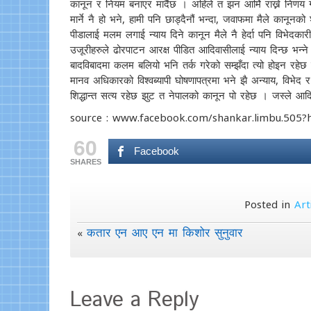
कानून र नियम बनाएर मार्दैछ । अहिले त झन आर्मि राख्ने निणय
मार्ने नै हो भने, हामी पनि छाड्दैनौं भन्दा, जवाफमा मैले कान
पीडालाई मलम लगाई न्याय दिने कानून मैले नै हेर्दा पनि विभेदक
उजूरीहरुले ढोरपाटन आरक्ष पीडित आदिवासीलाई न्याय दिन्छ भन
बादविबादमा कलम बलियो भनि तर्क गरेको सम्झँदा त्यो होइन रहेछ
मानव अधिकारको विश्वब्यापी घोषणापत्रमा भने झै अन्याय, विभेद
शिद्धान्त सत्य रहेछ झुट त नेपालको कानून पो रहेछ । जस्ले आद
source : www.facebook.com/shankar.limbu.505?h
60
Facebook
SHARES
Posted in
Art
कतार एन आए एन मा किशोर सुनुवार
«
Leave a Reply