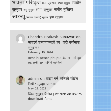
भावना परिष्कृत
रणवीर
मन प्रसाद
मौसम सुनुवार
सुनुवार
समीर मुखिया
शोभा सुनुवार
राजु सुनुवार
साङखु
होम सुनुवार
सिर्जना (ङावाच) सुनुवार
Chandra Prakash Sunuwar
on
भावपूर्ण श्रद्घाञ्जली स्वः श्री कर्णमाया
सुनुवार !
February 19, 2024
Rest in peace phupu! केर ला: ममे बुश
ला: लने!! लगा पर्गिमि तागेमेल!
admin
on
टाइप गर्न सजिलाे काेइँच
लिपी : मुक्दुम फन्टमा
May 25, 2023
बिबेक सुनुवार लिनोच Just click on link to
download fonts