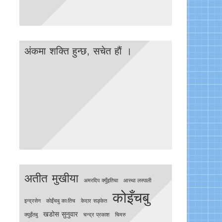
अंकमा शक्ति हुन्छ, सचेत हाैं ।
अतीत मुखीया
अमरदिप क्युँइतिचा
आस्था लस्पाली
कोइँचबु
इन्द्रसेन
काेइँचबु काःतिच
केदार सङ्केत
खडोस सुनुवार
क्युइँतबु
चन्द्र प्रकाश
चिमरु