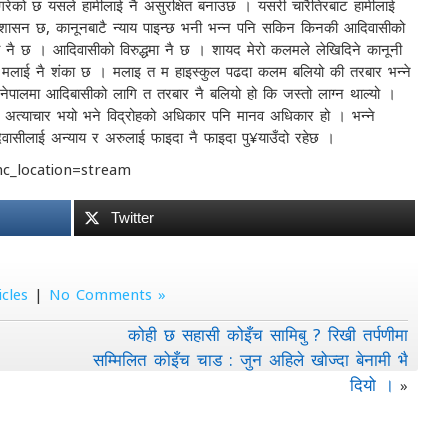
 गरेको छ यसले हामीलाई नै असुरक्षित बनाउछ । यसरी चारैतिरबाट हामीलाई
ूनको शासन छ, कानूनबाटै न्याय पाइन्छ भनी भन्न पनि सकिन किनकी आदिवासीको
ारी नै छ । आदिवासीको विरुद्धमा नै छ । शायद मेरो कलमले लेखिदिने कानूनी
्ने मलाई नै शंका छ । मलाइ त म हाइस्कुल पढदा कलम बलियो की तरबार भन्ने
 नेपालमा आदिबासीको लागि त तरबार नै बलियो हो कि जस्तो लाग्न थाल्यो ।
 र अत्याचार भयो भने विद्रोहको अधिकार पनि मानव अधिकार हो । भन्ने
िवासीलाई अन्याय र अरुलाई फाइदा नै फाइदा पु¥याउँदो रहेछ ।
c_location=stream
Twitter
icles
|
No Comments »
कोही छ सहासी कोइँच सामिबु ? रिखी तर्पणीमा
सम्मिलित कोइँच चाड : जुन अहिले खोज्दा बेनामी भै
दियो ।
»