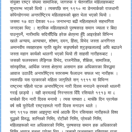
संयुक्त राष्ट्र संघमा सामाजिक, जागरुक र चेतनशील महिलाहरूबाट
शुभारम्भ भएको थियो । त्यसपछि सन् १९१० मा डेनमार्कको राजधानी
कोपेनहेगनमा अन्तर्राष्ट्रिय महिलाहरूको बृहत भेला भएको थियो ।
जसमा १७ वटा देशका १०० जनाभन्दा बढी महिलाहरूले सहभागिता
जनाएका थिए । श्रमिक महिलाहरूले पुरुषसरह समान ज्याला र बिदा
पाउनुपर्ने, नारीमाथि सदियौँदेखि हरेक क्षेत्रमा हुँदै आइरहेको विभिन्न
खाले अन्याय, अत्याचार, शोषण, दमन, हिंसा, विभेद जस्ता अनगिनत
अमानवीय व्यवहारहरू प्रति खुलेर सङ्घर्षको श्रृङ्खलालाई अघि बढाउने
जस्ता महान कार्यको थालनी भएको थियो ती साहसी नारीहरूबाट ।
जसको फलस्वरूप लैङ्गिक विभेद, राजनैतिक, शैक्षिक, सामाजिक,
सांस्कृतिक, आर्थिक जस्ता क्षेत्रमा असमान हक अधिकारका विरुद्धमा
आवाज उठाउँदै अन्तर्राष्ट्रिय स्तरसम्म फैलाउन सफल भए नारीहरू ।
त्यसपछि यस प्रकारको महिला जागृतिले सन् १९११ मा विभिन्न
राष्ट्रमा पहिलो पटक अन्तर्राष्ट्रिय नारी दिवस मनाउने क्रमको थालनी
गराई छाड्यो । यही क्रमलाई निरन्तरता दिँदै रसियाले १९१३ मा ८
मार्चको दिन नारी दिवस मनायो । त्यस पश्चात ८ मार्चकै दिन प्रत्येक
वर्ष सबै युरोपेली राष्ट्रहरूले नारी दिवस मनाउन थाले ।
सन् १९१७ ताका आइपुग्दा मार्च आठकै दिन रसियाका नारीहरूले विश्व
युद्धको विरुद्ध, शान्तिको निम्ति, रोटीको निम्ति, प्रेमको निम्ति,
महिलाहरूको मत अधिकारको निम्ति, पुरुषसरह समान हक अधिकारको
निम्ति आवाज बुलन्द पारेका थिए । जसको फलस्वरूप रसियाका राजा