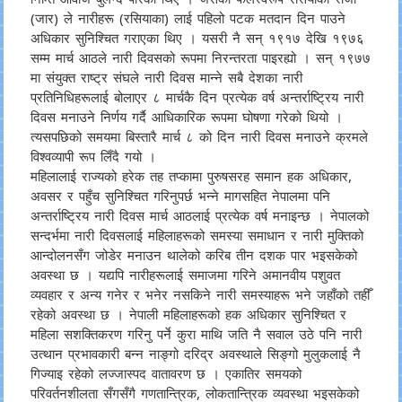
(जार) ले नारीहरू (रसियाका) लाई पहिलो पटक मतदान दिन पाउने
अधिकार सुनिश्चित गराएका थिए । यसरी नै सन् १९१७ देखि १९७६
सम्म मार्च आठले नारी दिवसको रूपमा निरन्तरता पाइरह्यो । सन् १९७७
मा संयुक्त राष्ट्र संघले नारी दिवस मान्ने सबै देशका नारी
प्रतिनिधिहरूलाई बोलाएर ८ मार्चकै दिन प्रत्येक वर्ष अन्तर्राष्ट्रिय नारी
दिवस मनाउने निर्णय गर्दै आधिकारिक रूपमा घोषणा गरेको थियो ।
त्यसपछिको समयमा बिस्तारै मार्च ८ को दिन नारी दिवस मनाउने क्रमले
विश्वव्यापी रूप लिँदै गयो ।
महिलालाई राज्यको हरेक तह तप्कामा पुरुषसरह समान हक अधिकार,
अवसर र पहुँच सुनिश्चित गरिनुपर्छ भन्ने मागसहित नेपालमा पनि
अन्तर्राष्ट्रिय नारी दिवस मार्च आठलाई प्रत्येक वर्ष मनाइन्छ । नेपालको
सन्दर्भमा नारी दिवसलाई महिलाहरूको समस्या समाधान र नारी मुक्तिको
आन्दोलनसँग जोडेर मनाउन थालेको करिब तीन दशक पार भइसकेको
अवस्था छ । यद्यपि नारीहरूलाई समाजमा गरिने अमानवीय पशुवत
व्यवहार र अन्य गनेर र भनेर नसकिने नारी समस्याहरू भने जहाँको तहीँ
रहेको अवस्था छ । नेपाली महिलाहरूको हक अधिकार सुनिश्चित र
महिला सशक्तिकरण गरिनु पर्ने कुरा माथि जति नै सवाल उठे पनि नारी
उत्थान प्रभावकारी बन्न नाङ्गो दरिद्र अवस्थाले सिङ्गो मुलुकलाई नै
गिज्याइ रहेको लज्जास्पद वातावरण छ । एकातिर समयको
परिवर्तनशीलता सँगसँगै गणतान्त्रिक, लोकतान्त्रिक व्यवस्था भइसकेको