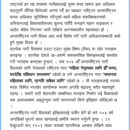
राष्ट्रको हर तह तप्कामा नारीहरूलाई पुरुष सरह समान हक अधिकार
पाउनुपर्ने लैंगिक विभेदको अन्त्य गर्दै हर पक्षबाट राष्ट्रिय अन्तर्राष्ट्रिय
मानव अधिकार सुनिश्चित गरिनुको साथै महिला सशक्तिकरणको
अभियानलाई विश्वव्यापीरूपमा बुलन्द पारिँदै मनाइने महान सङ्कल्प र
अठोट बोकेर निरन्तर जारी राखिने अनन्तकालीन महायात्रा हो ।
अन्तर्राष्ट्रिय नारी दिवस आठ मार्च विशेष गरी नारी अधिकारसम्बन्धी चर्चा
हुने मुख्य दिवस हो ।
प्रत्येक नारी दिवसमा एउटा एउटा मुख्य विषय (थिम) मा रहेर नाराहरू
बनाइन्छ । प्रत्येक देशले आ–आफ्नै समसामयिक विषयहरूलाई समावेश
गरी नाराहरू बनाएका हुन्छन् । यस १०४ औँ अन्तर्राष्ट्रिय नारी
दिवसको लागि नेपालको राष्ट्रिय नारा
“महिला नेतृत्वका लागि हौँ जम्मा,
घरदेखि संविधान सभासम्म”
रहेको छ भने अन्तर्राष्ट्रिय नारा
“समानता
महिलाका लागि, प्रगति सबैका लागि”
रहेको छ । यी नाराहरूलाई नारामा
मात्र सिमित नराखेर कार्यात्मक रूपमा अगाडि बढाउनु सदैव महत्वपूर्ण
रहन्छ । यसरी नारी चेतनासँग सम्बन्धित नाराहरू निर्माण भई विकासको
यस अवस्थासम्म आइपुग्नुमा नारी जागरणको सिंगो इतिहास जोडिएको छ
।
अन्तर्राष्ट्रिय नारी दिवसको इतिहासलाई फर्केर हेर्ने हो भने १०४ वर्ष
अगाडिको पुरानो काल खण्डलाई हामीले स्मरण गर्नुपर्ने हुन्छ । २९
फेबु्रअरी सन् १९०९ ताका जसको प्रारम्भिक अध्याय लेखिने काम