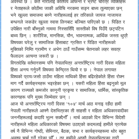
अवस्था छ । कतै नारीलाई कतिपय आफन्त र भ्रष्ट चरित्र व्यक्तिहरू
र नेताहरूले कोठीमा जाकी अविचि नरकमा सड्न बाध्य तुल्याएका छन्
भने खुल्ला समाजमा बस्ने नारीहरूलाई हर तरिकाले जायज नाजायज
बन्धनले जकडेर खुल्ला स्वास लिनबाट बञ्चित पारिएको छ । पिडित र
उपेक्षित नारी बाँच्नुको नाममा निस्सासिँदै सास्तीको विष पिउँदै छट्पटिन
बाध्य छिन् । शारीरिक, मानसिक, यौन, भावनात्मक, आर्थिक जस्ता थुप्रै
विषयका घरेलु र सामाजिक हिंसाबाट ग्रसित र पिडित नारीहरूको
मुक्तिको निम्ति ग्रामीण र अभेग ठाउँ गाउँसम्म चेतनाको लहर सवत्र
फैलाउन अत्यन्त जरूरी छ ।
विगतदेखि वर्तमानसम्म पनि नेपालभित्र अन्तर्राष्ट्रिय नारी दिवस महिला
हिंसा अन्त्य गर्नुपर्ने विषयमा केन्द्रित थियो र छ । नेपाल लगायत
विश्वको प्रायःजसो ठाउँमा महिला माथिको हिंसा बढिरहेकोले हिंसा रोक्न
माग गर्दै कार्यक्रमहरू भइरहेका छन् । यसरी महिला हिंसा बढ्नुको मूल
कारण राज्यको कमजोर कानुनी प्रकृया र सामाजिक, धार्मिक, सांस्कृतिक
कारणहरू पनि मुख्य जिम्मेवार छन् ।
आज यो अन्तर्राष्ट्रिय नारी दिवस ‘१०४’ मार्च आठ मनाइ रहँदा हामी
नेपाली नारीहरूले आफ्नै देशभित्रका ती साहसी र महिला अधिकारवादीका
जननीहरूलाई कदापि भुल्न सक्दैनौँ । मार्च आठको दिन विभिन्न विदेशी
नारीहरूले महिला अधिकारको विषयमा उठाएको कदमलाई हामीले प्रत्येक
वर्ष नै विभिन्न गोष्ठी, सेमिनार, बैठक, सभा र कार्यक्रमहरूमा थोर बहुत
अवश्य चर्चा गर्ने गरेका छौँ । तर हामीले आफ्नै नेपालभित्रका नारी