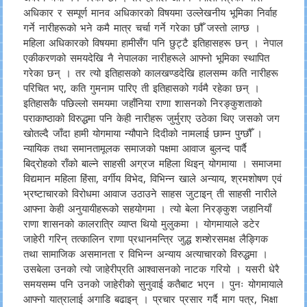
अधिकार र सम्पूर्ण मानव अधिकारको विषयमा उल्लेखनीय भूमिका निर्वाह
गर्ने नारीहरूको भने कमै मात्र चर्चा गर्ने गरेका छौँ जस्तो लाग्छ ।
महिला अधिकारको विषयमा हामीसँग पनि छुट्टै इतिहासहरू छन् । नेपाल
एकीकरणको समयदेखि नै नेपालका नारीहरूले आफ्नो भूमिका स्थापित
गरेका छन् । तर त्यो इतिहासको कालखण्डदेखि हालसम्म कति नारीहरू
परिचित भए, कति गुमनाम पारिए ती इतिहासको गर्वमै रहेका छन् ।
इतिहासकै पछिल्लो समयमा जहाँनिया राणा शासनको निरङ्कुशताको
पराकाष्ठाको विरुद्धमा पनि केही नारीहरू जुर्मुराए उठेका थिए जसको जग
खोतल्दै जाँदा हामी योगमाया न्यौपाने दिदीको नामलाई छाम्न पुग्छौँ ।
न्यायिक तथा समानतामूलक समाजको पक्षमा आवाज बुलन्द पार्दै
बिद्रोहको राँको बाल्ने साहसी अग्रज महिला थिइन् योगमाया । समाजमा
विद्यमान महिला हिंसा, वर्गीय विभेद, विभिन्न खाले अन्याय, श्रमशोषण एवं
भ्रष्टाचारको विरोधमा आवाज उठाउने साहस जुटाइन् ती साहसी नारीले
आफ्ना केही अनुयायीहरूको सहयोगमा । त्यो बेला निरङ्कुश जहानियाँ
राणा शासनको कालरात्रि व्याप्त थियो मुलुकमा । योगमायाले डटेर
जाहेरी गरिन् तत्कालिन राणा प्रधानमन्त्रि जुद्ध शम्शेरसमक्ष लैङ्गिक
तथा सामाजिक असमानता र विभिन्न अन्याय अत्याचारको विरुद्धमा ।
उसबेला उनको त्यो जाहेरीप्रति आश्वासनको नाटक गरियो । यसरी धेरै
समयसम्म पनि उनको जाहेरीको सुनुवाई कतैबाट भएन । पुनः योगमायाले
आफ्नो यात्रालाई अगाडि बढाइन् । प्रचार प्रसार गर्दै माग पत्र, भिक्षा