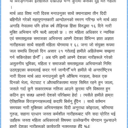
यी विराङ्गनाको इतिहासले देखाउँछ भन्ने कुरामा कसैको दुई मत नहोला
।
मार्च आठ विश्व नारी दिवस मनाउनुका साथै क्यानाडामा तीन दिदी
बहिनीले गरेको महायुगान्तकारी आन्दोलनको स्मरण गरिन्छ भने मार्च आठ
अगाडि नेपालमा पनि हरेक वर्ष लैङ्गिक हिंसा विरुद्धमा १६ दिने नारी
मुक्ति अभियान पनि चल्दै आएको छ । तर महिला अधिकार र न्यायिक
एवं समतामूलक समाजका अभियन्ता आफ्नै देशका विभिन्न ज्ञात अज्ञात
नारीहरूका साथै साहसी महिला योगमाया र ६८ जना जो संयुक्त रूपमा
जल समाधि लिएको दिन असार २१ गतेलाई हामीले अहिलेसम्म सम्झना
गर्न सकिरहेका छैनौँ । अब पनि हामी आफ्नै देशका नारीहरूले गरेको
अतुलनीय भूमिका, महिला र समाजको समतामूलक अभियानको निम्ति
उठाएइएका कदमलाई कदर गर्न जान्दैनौँ भने हामीले यो अन्तर्राष्ट्रिय
नारी दिवस मार्च आठ मनाउनुको कुनै औचित्य नरहला, केवल एक
दिनको भेला, भेटघाट र औपचारिकतामा मात्र सिमित रहने हुन जाला,
जसले गर्दा कुनै सकारात्मक नतिजा आउने कुरामा पनि विश्वस्त हुन
कठिन हुन सक्छ आफ्नो देशको परिपेक्षमा हेर्दा । त्यसैले हामीले हाम्रा
ऐतिहासिक विराङ्गनाहरूलाई कदापि बिर्सनु हुँदैन । साथै वर्तमान
समयका नारी मुक्तिका अभियन्ताहरू दिदी अनुराधा कोइराला, चरिमाया
गुरुङ, सहाना प्रधान जस्ता कर्मशील नारीहरूबाट पनि सदा प्रेरित भई
उहाँहरू जस्ता महिला अधिकारको विषयमा उल्लेखनीय योगदान पु¥याउने
हाम्रै देशका नारीहरूको कार्यप्रति नतमस्तक हुँदै %E