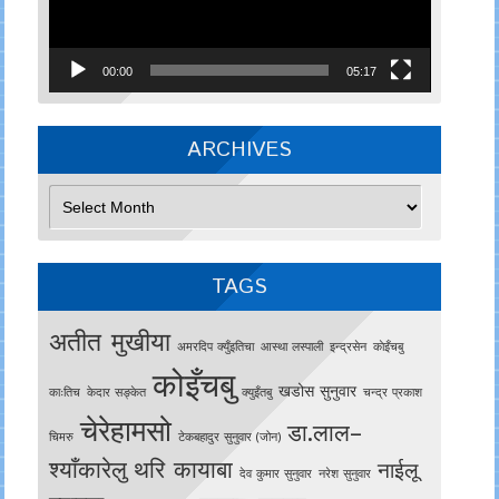
00:00
05:17
ARCHIVES
Archives
TAGS
अतीत मुखीया
अमरदिप क्युँइतिचा
आस्था लस्पाली
इन्द्रसेन
काेइँचबु
कोइँचबु
खडोस सुनुवार
काःतिच
केदार सङ्केत
क्युइँतबु
चन्द्र प्रकाश
चेरेहामसो
डा.लाल–
चिमरु
टेकबहादुर सुनुवार (जोन)
श्याँकारेलु
थरि कायाबा
नाईलू
देव कुमार सुनुवार
नरेश सुनुवार