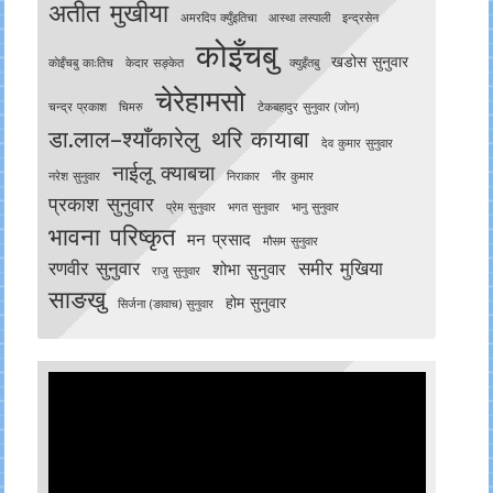
अतीत मुखीया
अमरदिप क्युँइतिचा
आस्था लस्पाली
इन्द्रसेन
कोइँचबु
खडोस सुनुवार
काेइँचबु काःतिच
केदार सङ्केत
क्युइँतबु
चेरेहामसो
चन्द्र प्रकाश
चिमरु
टेकबहादुर सुनुवार (जोन)
डा.लाल–श्याँकारेलु
थरि कायाबा
देव कुमार सुनुवार
नाईलू क्याबचा
नरेश सुनुवार
निराकार
नीर कुमार
प्रकाश सुनुवार
प्रेम सुनुवार
भगत सुनुवार
भानु सुनुवार
भावना परिष्कृत
मन प्रसाद
मौसम सुनुवार
रणवीर सुनुवार
समीर मुखिया
शोभा सुनुवार
राजु सुनुवार
साङखु
होम सुनुवार
सिर्जना (ङावाच) सुनुवार
Video
Player