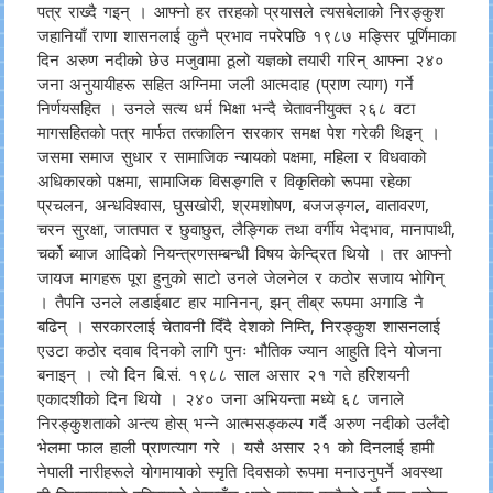
पत्र राख्दै गइन् । आफ्नो हर तरहको प्रयासले त्यसबेलाको निरङ्कुश
जहानियाँ राणा शासनलाई कुनै प्रभाव नपरेपछि १९८७ मङ्सिर पूर्णिमाका
दिन अरुण नदीको छेउ मजुवामा ठूलो यज्ञको तयारी गरिन् आफ्ना २४०
जना अनुयायीहरू सहित अग्निमा जली आत्मदाह (प्राण त्याग) गर्ने
निर्णयसहित । उनले सत्य धर्म भिक्षा भन्दै चेतावनीयुक्त २६८ वटा
मागसहितको पत्र मार्फत तत्कालिन सरकार समक्ष पेश गरेकी थिइन् ।
जसमा समाज सुधार र सामाजिक न्यायको पक्षमा, महिला र विधवाको
अधिकारको पक्षमा, सामाजिक विसङ्गति र विकृतिको रूपमा रहेका
प्रचलन, अन्धविश्वास, घुसखोरी, श्रमशोषण, बजजङ्गल, वातावरण,
चरन सुरक्षा, जातपात र छुवाछुत, लैङ्गिक तथा वर्गीय भेदभाव, मानापाथी,
चर्को ब्याज आदिको नियन्त्रणसम्बन्धी विषय केन्द्रित थियो । तर आफ्नो
जायज मागहरू पूरा हुनुको साटो उनले जेलनेल र कठोर सजाय भोगिन्
। तैपनि उनले लडाईबाट हार मानिनन्, झन् तीब्र रूपमा अगाडि नै
बढिन् । सरकारलाई चेतावनी दिँदै देशको निम्ति, निरङ्कुश शासनलाई
एउटा कठोर दवाब दिनको लागि पुनः भौतिक ज्यान आहुति दिने योजना
बनाइन् । त्यो दिन बि.सं. १९८८ साल असार २१ गते हरिशयनी
एकादशीको दिन थियो । २४० जना अभियन्ता मध्ये ६८ जनाले
निरङ्कुशताको अन्त्य होस् भन्ने आत्मसङ्कल्प गर्दै अरुण नदीको उर्लँदो
भेलमा फाल हाली प्राणत्याग गरे । यसै असार २१ को दिनलाई हामी
नेपाली नारीहरूले योगमायाको स्मृति दिवसको रूपमा मनाउनुपर्ने अवस्था