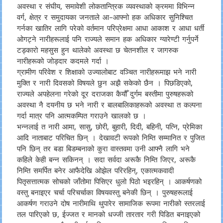
अवस्था र संघीय, समावेशी लोकतान्त्रिक व्यवस्थाको क्रममा विभिन्न
वर्ग, क्षेत्र र समुदायका जनताले आ–आफ्नो हक अधिकार सुनिश्चित
गर्नका खातिर लागि परेको वर्तमान परिप्रेक्षमा आधा आकाश र आधा धर्ती
ओगट्ने नारीहरूलाई पनि राज्यले समान हक अधिकार ग्यारेण्टी गर्नुपर्ने
टड्कारो महसुस हुन थालेको अवस्था छ चेतनशील र जागरुक
नारीहरूको जोड्दार कदमले गर्दा ।
ग्रामीण परिवेश र शिक्षाको उज्यालोबाट वञ्चित नारीहरूमाझ भने नारी
मुक्ति र नारी दिवसको विषयले छुन अझै सकेको छैन । पिछडिएको,
राज्यले अपहेलना गरेको दूर दराजका कैयौँ दुर्गम बस्तीमा पुरुषहरूको
अवस्था नै दयनीय छ भने नारी र बालबालिकाहरूको अवस्था त कल्पना
गर्दा मात्र पनि आत्मकम्पित गराउने खालको छ ।
भन्नलाई त नारी आमा, सासु, छोरी, बुहारी, दिदी, बहिनी, पत्नि, प्रेमिका
आदि नाताबाट परिचित छिन् । देखावटी रूपको निम्ति सम्मानित र पुजित
पनि छिन् तर बडा बिडम्बनाको कुरा वास्तवमा उनी आफ्नै लागि भने
कहिले केही बन्न सकिनन् । सदा सर्वदा अरूकै निम्ति जिएर, अरूकै
निम्ति समर्पित बनेर आफैदेखि ओझेल परिरहिन्, एकात्मकवादी
पितृसत्तात्मक सोचको जाँतोमा पिसिएर धुलो पिठो भइरहिन् । आकर्षणको
वस्तु बनाइएर चर्चा परिचर्चाका विषयवस्तु बनेकी छिन् । पुरुषहरूलाई
आकर्षण गराउने दोष नारीमाथि थुपारेर सामाजिक रूपमा नारीको स्तरलाई
तल पारिएको छ, ईज्जत र मानको धज्जी तारतार गरी पिडित बनाइएको