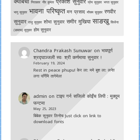
क्याबचा
प्रकाश सुनुवार
निराकार
नीर कुमार
प्रेम सुनुवार
भगत सुनुवार
भावना परिष्कृत
रणवीर
मन प्रसाद
भानु सुनुवार
मौसम सुनुवार
साङखु
सुनुवार
समीर मुखिया
शोभा सुनुवार
राजु सुनुवार
सिर्जना
होम सुनुवार
(ङावाच) सुनुवार
Chandra Prakash Sunuwar
on
भावपूर्ण
श्रद्घाञ्जली स्वः श्री कर्णमाया सुनुवार !
February 19, 2024
Rest in peace phupu! केर ला: ममे बुश ला: लने!!
लगा पर्गिमि तागेमेल!
admin
on
टाइप गर्न सजिलाे काेइँच लिपी : मुक्दुम
फन्टमा
May 25, 2023
बिबेक सुनुवार लिनोच Just click on link to
download fonts