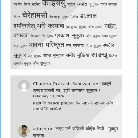
कोइँचबु
खडोस सुनुवार
काःतिच
केदार सङ्केत
क्युइँतबु
चन्द्र प्रकाश
चेरेहामसो
डा.लाल–
चिमरु
टेकबहादुर सुनुवार (जोन)
श्याँकारेलु
थरि कायाबा
नाईलू
देव कुमार सुनुवार
नरेश सुनुवार
क्याबचा
प्रकाश सुनुवार
निराकार
नीर कुमार
प्रेम सुनुवार
भगत सुनुवार
भावना परिष्कृत
रणवीर
मन प्रसाद
भानु सुनुवार
मौसम सुनुवार
साङखु
सुनुवार
समीर मुखिया
शोभा सुनुवार
राजु सुनुवार
सिर्जना
होम सुनुवार
(ङावाच) सुनुवार
Chandra Prakash Sunuwar
on
भावपूर्ण
श्रद्घाञ्जली स्वः श्री कर्णमाया सुनुवार !
February 19, 2024
Rest in peace phupu! केर ला: ममे बुश ला: लने!!
लगा पर्गिमि तागेमेल!
admin
on
टाइप गर्न सजिलाे काेइँच लिपी : मुक्दुम
फन्टमा