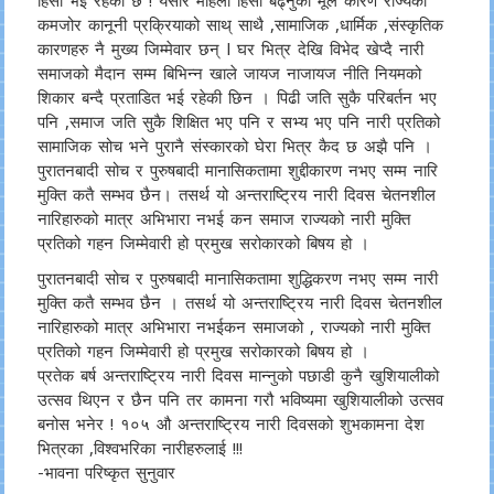
हिँसा भई रहेको छ ! यसरि महिला हिँसा बढ्नुको मूल कारण राज्यको
कमजोर कानूनी प्रक्रियाको साथ् साथै ,सामाजिक ,धार्मिक ,संस्कृतिक
कारणहरु नै मुख्य जिम्मेवार छन् l घर भित्र देखि विभेद खेप्दै नारी
समाजको मैदान सम्म बिभिन्न खाले जायज नाजायज नीति नियमको
शिकार बन्दै प्रताडित भई रहेकी छिन । पिढी जति सुकै परिबर्तन भए
पनि ,समाज जति सुकै शिक्षित भए पनि र सभ्य भए पनि नारी प्रतिको
सामाजिक सोच भने पुरानै संस्कारको घेरा भित्र कैद छ अझै पनि ।
पुरातनबादी सोच र पुरुषबादी मानासिकतामा शुद्दीकारण नभए सम्म नारि
मुक्ति कतै सम्भव छैन। तसर्थ यो अन्तराष्ट्रिय नारी दिवस चेतनशील
नारिहारुको मात्र अभिभारा नभई कन समाज राज्यको नारी मुक्ति
प्रतिको गहन जिम्मेवारी हो प्रमुख सरोकारको बिषय हो ।
पुरातनबादी सोच र पुरुषबादी मानासिकतामा शुद्धिकरण नभए सम्म नारी
मुक्ति कतै सम्भव छैन । तसर्थ यो अन्तराष्ट्रिय नारी दिवस चेतनशील
नारिहारुको मात्र अभिभारा नभईकन समाजको , राज्यको नारी मुक्ति
प्रतिको गहन जिम्मेवारी हो प्रमुख सरोकारको बिषय हो ।
प्रतेक बर्ष अन्तराष्ट्रिय नारी दिवस मान्नुको पछाडी कुनै खुशियालीको
उत्सव थिएन र छैन पनि तर कामना गरौ भविष्यमा खुशियालीको उत्सव
बनोस भनेर ! १०५ औ अन्तराष्ट्रिय नारी दिवसको शुभकामना देश
भित्रका ,विश्वभरिका नारीहरुलाई !!!
-भावना परिष्कृत सुनुवार