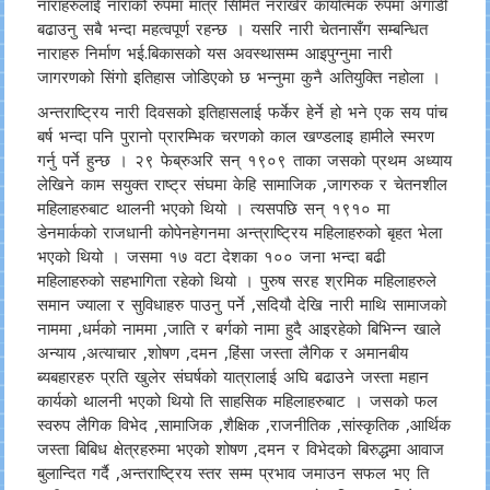
नाराहरुलाई नाराको रुपमा मात्र सिमित नराखेर कार्यात्मक रुपमा अगाडी
बढाउनु सबै भन्दा महत्वपूर्ण रहन्छ । यसरि नारी चेतनासँग सम्बन्धित
नाराहरु निर्माण भई.बिकासको यस अवस्थासम्म आइपुग्नुमा नारी
जागरणको सिंगो इतिहास जोडिएको छ भन्नुमा कुनै अतियुक्ति नहोला ।
अन्तराष्ट्रिय नारी दिवसको इतिहासलाई फर्केर हेर्ने हो भने एक सय पांच
बर्ष भन्दा पनि पुरानो प्रारम्भिक चरणको काल खण्डलाइ हामीले स्मरण
गर्नु पर्ने हुन्छ । २९ फेब्रुअरि सन् १९०९ ताका जसको प्रथम अध्याय
लेखिने काम सयुक्त राष्ट्र संघमा केहि सामाजिक ,जागरुक र चेतनशील
महिलाहरुबाट थालनी भएको थियो । त्यसपछि सन् १९१० मा
डेनमार्कको राजधानी कोपेनहेगनमा अन्त्राष्ट्रिय महिलाहरुको बृहत भेला
भएको थियो । जसमा १७ वटा देशका १०० जना भन्दा बढी
महिलाहरुको सहभागिता रहेको थियो । पुरुष सरह श्रमिक महिलाहरुले
समान ज्याला र सुविधाहरु पाउनु पर्ने ,सदियौ देखि नारी माथि सामाजको
नाममा ,धर्मको नाममा ,जाति र बर्गको नामा हुदै आइरहेको बिभिन्न खाले
अन्याय ,अत्याचार ,शोषण ,दमन ,हिंसा जस्ता लैगिक र अमानबीय
ब्यबहारहरु प्रति खुलेर संघर्षको यात्रालाई अघि बढाउने जस्ता महान
कार्यको थालनी भएको थियो ति साहसिक महिलाहरुबाट । जसको फल
स्वरुप लैगिक विभेद ,सामाजिक ,शैक्षिक ,राजनीतिक ,सांस्कृतिक ,आर्थिक
जस्ता बिबिध क्षेत्रहरुमा भएको शोषण ,दमन र विभेदको बिरुद्धमा आवाज
बुलान्दित गर्दै ,अन्तराष्ट्रिय स्तर सम्म प्रभाव जमाउन सफल भए ति