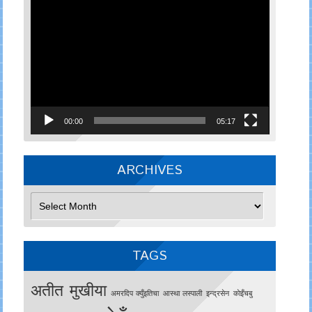
Video
Player
00:00
05:17
ARCHIVES
Archives
TAGS
अतीत मुखीया
अमरदिप क्युँइतिचा
आस्था लस्पाली
इन्द्रसेन
काेइँचबु