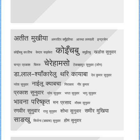
अतीत मुखीया
अमरदिप क्युँइतिचा
आस्था लस्पाली
इन्द्रसेन
कोइँचबु
खडोस सुनुवार
काेइँचबु काःतिच
केदार सङ्केत
क्युइँतबु
चेरेहामसो
चन्द्र प्रकाश
चिमरु
टेकबहादुर सुनुवार (जोन)
डा.लाल–श्याँकारेलु
थरि कायाबा
देव कुमार सुनुवार
नाईलू क्याबचा
नरेश सुनुवार
निराकार
नीर कुमार
प्रकाश सुनुवार
प्रेम सुनुवार
भगत सुनुवार
भानु सुनुवार
भावना परिष्कृत
मन प्रसाद
मौसम सुनुवार
रणवीर सुनुवार
समीर मुखिया
शोभा सुनुवार
राजु सुनुवार
साङखु
होम सुनुवार
सिर्जना (ङावाच) सुनुवार