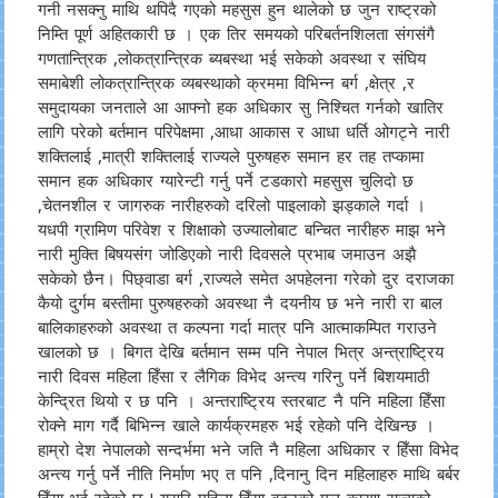
गनी नसक्नु माथि थपिदै गएको महसुस हुन थालेको छ जुन राष्ट्रको
निम्ति पूर्ण अहितकारी छ । एक तिर समयको परिबर्तनशिलता संगसंगै
गणतान्त्रिक ,लोकत्रान्त्रिक ब्यबस्था भई सकेको अवस्था र संघिय
समाबेशी लोकत्रान्त्रिक व्यबस्थाको क्रममा विभिन्न बर्ग ,क्षेत्र ,र
समुदायका जनताले आ आफ्नो हक अधिकार सु निश्चित गर्नको खातिर
लागि परेको बर्तमान परिपेक्षमा ,आधा आकास र आधा धर्ति ओगट्ने नारी
शक्तिलाई ,मात्री शक्तिलाई राज्यले पुरुषहरु समान हर तह तप्कामा
समान हक अधिकार ग्यारेन्टी गर्नु पर्ने टडकारो महसुस चुलिदो छ
,चेतनशील र जागरुक नारीहरुको दरिलो पाइलाको झड्काले गर्दा ।
यधपी ग्रामिण परिवेश र शिक्षाको उज्यालोबाट बन्चित नारीहरु माझ भने
नारी मुक्ति बिषयसंग जोडिएको नारी दिवसले प्रभाब जमाउन अझै
सकेको छैन। पिछ्वाडा बर्ग ,राज्यले समेत अपहेलना गरेको दुर दराजका
कैयो दुर्गम बस्तीमा पुरुषहरुको अवस्था नै दयनीय छ भने नारी रा बाल
बालिकाहरुको अवस्था त कल्पना गर्दा मात्र पनि आत्माकम्पित गराउने
खालको छ । बिगत देखि बर्तमान सम्म पनि नेपाल भित्र अन्त्राष्ट्रिय
नारी दिवस महिला हिँसा र लैगिक विभेद अन्त्य गरिनु पर्ने बिशयमाठी
केन्द्रित थियो र छ पनि । अन्तराष्ट्रिय स्तरबाट नै पनि महिला हिँसा
रोक्ने माग गर्दै बिभिन्न खाले कार्यक्रमहरु भई रहेको पनि देखिन्छ ।
हाम्रो देश नेपालको सन्दर्भमा भने जति नै महिला अधिकार र हिँसा विभेद
अन्त्य गर्नु पर्ने नीति निर्माण भए त पनि ,दिनानु दिन महिलाहरु माथि बर्बर