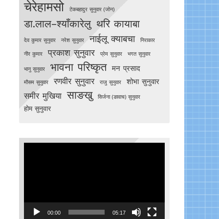
चेरेहामसो
टेकबहादुर सुनुवार (जोन)
डा.लाल–श्याँकारेलु
थरि कायाबा
नाईलू क्याबचा
देव कुमार सुनुवार
नरेश सुनुवार
निराकार
प्रकाश सुनुवार
नीर कुमार
प्रेम सुनुवार
भगत सुनुवार
भावना परिष्कृत
मन प्रसाद
भानु सुनुवार
रणवीर सुनुवार
शोभा सुनुवार
मौसम सुनुवार
राजु सुनुवार
साङखु
समीर मुखिया
सिर्जना (ङावाच) सुनुवार
होम सुनुवार
Video
Player
00:00
05:17