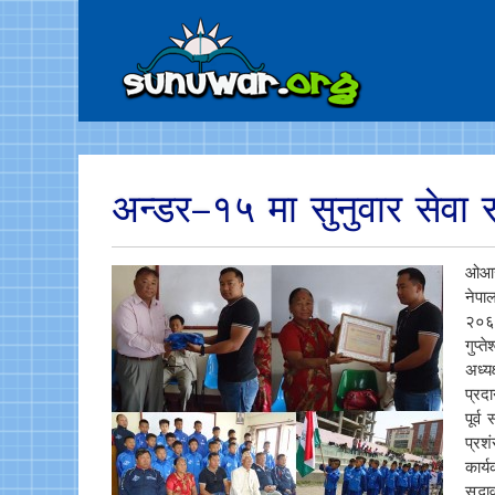
अन्डर–१५ मा सुनुवार सेवा
ओआर
नेपा
२०६९
गुप्
अध्य
प्रद
पूर्
प्रश
कार्
सद्भ