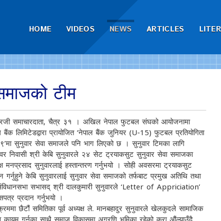
HOME
VIDEOS
NEWS
ARTICLES
LITE
 समाजको टीम
जी समाचारदाता,
चैत्र ३१ । अखिल नेपाल फुटबल संघको आयोजनामा
ल बैंक लिमिटेडद्वारा प्रायोजित ‘नेपाल बैंक जुनियर (U-15) फुटबल प्रतियोगिता
’मा सुनुवार सेवा समाजले पनि भाग लिएको छ । सुनुवार टिमका लागि
तेश्वर निवासी श्री केबि सुनुवारले २४ सेट ट्रयाकसुट सुनुवार सेवा समाजका
क्ष मनप्रसाद सुनुवारलाई हस्तान्तरण गर्नुभयो । सोही अवसरमा ट्रयाकसुट
ान गर्नुहुने केबि सुनुवारलाई सुनुवार सेवा समाजको तर्फबाट प्रमुख अतिथि तथा
व संविधानसभा सभासद् श्री दालकुमारी सुनुवारले ‘Letter of Appriciation’
ंसपत्र प्रदान गर्नुभयो ।
यक्रममा छैटौं समितिका पूर्व अध्यक्ष ले. मानबहादुर सुनुवारले खेलकुदले सामाजिक
ाव कायम गर्नुका साथै समाज विकासमा अग्रणि भूमिका रहेको कुरा औंल्याउँदै