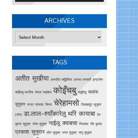
ARCHIVES
Archives
TAGS
अतीत मुखीया
अमरदिप क्युँइतिचा
आस्था लस्पाली
इन्द्रसेन
कोइँचबु
खडोस
काेइँचबु काःतिच
केदार सङ्केत
क्युइँतबु
चेरेहामसो
सुनुवार
चन्द्र प्रकाश
चिमरु
टेकबहादुर सुनुवार
डा.लाल–श्याँकारेलु
थरि कायाबा
(जोन)
देव
नाईलू क्याबचा
कुमार सुनुवार
नरेश सुनुवार
निराकार
नीर कुमार
प्रकाश सुनुवार
प्रेम सुनुवार
भगत सुनुवार
भानु सुनुवार