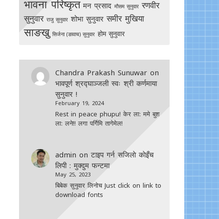
भावना परिष्कृत
रणवीर
मन प्रसाद
मौसम सुनुवार
सुनुवार
समीर मुखिया
शोभा सुनुवार
राजु सुनुवार
साङखु
होम सुनुवार
सिर्जना (ङावाच) सुनुवार
Chandra Prakash Sunuwar
on
भावपूर्ण श्रद्घाञ्जली स्वः श्री कर्णमाया
सुनुवार !
February 19, 2024
Rest in peace phupu! केर ला: ममे बुश
ला: लने!! लगा पर्गिमि तागेमेल!
admin
on
टाइप गर्न सजिलाे काेइँच
लिपी : मुक्दुम फन्टमा
May 25, 2023
बिबेक सुनुवार लिनोच Just click on link to
download fonts