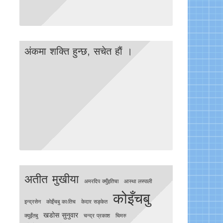
अंकमा शक्ति हुन्छ, सचेत हाैं ।
अतीत मुखीया
अमरदिप क्युँइतिचा
आस्था लस्पाली
कोइँचबु
इन्द्रसेन
काेइँचबु काःतिच
केदार सङ्केत
खडोस सुनुवार
क्युइँतबु
चन्द्र प्रकाश
चिमरु