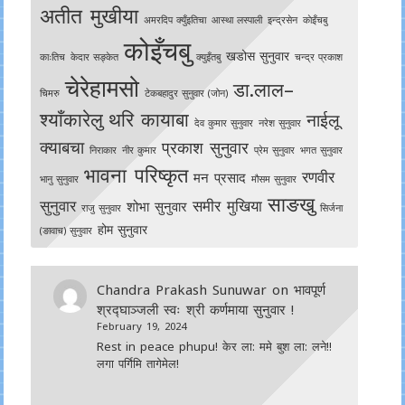
अतीत मुखीया
अमरदिप क्युँइतिचा
आस्था लस्पाली
इन्द्रसेन
काेइँचबु
कोइँचबु
खडोस सुनुवार
काःतिच
केदार सङ्केत
क्युइँतबु
चन्द्र प्रकाश
चेरेहामसो
डा.लाल–
चिमरु
टेकबहादुर सुनुवार (जोन)
श्याँकारेलु
थरि कायाबा
नाईलू
देव कुमार सुनुवार
नरेश सुनुवार
क्याबचा
प्रकाश सुनुवार
निराकार
नीर कुमार
प्रेम सुनुवार
भगत सुनुवार
भावना परिष्कृत
रणवीर
मन प्रसाद
भानु सुनुवार
मौसम सुनुवार
साङखु
सुनुवार
समीर मुखिया
शोभा सुनुवार
राजु सुनुवार
सिर्जना
होम सुनुवार
(ङावाच) सुनुवार
Chandra Prakash Sunuwar
on
भावपूर्ण
श्रद्घाञ्जली स्वः श्री कर्णमाया सुनुवार !
February 19, 2024
Rest in peace phupu! केर ला: ममे बुश ला: लने!!
लगा पर्गिमि तागेमेल!