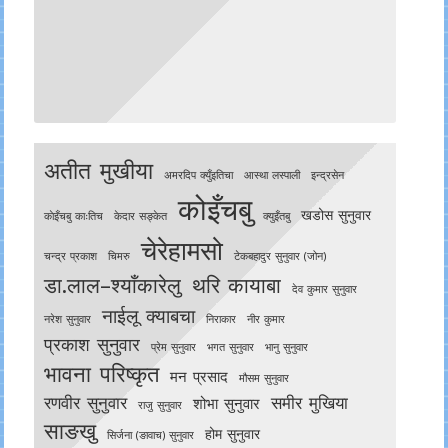
अतीत मुखीया
अमरदिप क्युँइतिचा
आस्था लस्पाली
इन्द्रसेन
कोइँचबु
खडोस सुनुवार
काेइँचबु काःतिच
केदार सङ्केत
क्युइँतबु
चेरेहामसो
चन्द्र प्रकाश
चिमरु
टेकबहादुर सुनुवार (जोन)
डा.लाल–श्याँकारेलु
थरि कायाबा
देव कुमार सुनुवार
नाईलू क्याबचा
नरेश सुनुवार
निराकार
नीर कुमार
प्रकाश सुनुवार
प्रेम सुनुवार
भगत सुनुवार
भानु सुनुवार
भावना परिष्कृत
मन प्रसाद
मौसम सुनुवार
रणवीर सुनुवार
समीर मुखिया
शोभा सुनुवार
राजु सुनुवार
साङखु
होम सुनुवार
सिर्जना (ङावाच) सुनुवार