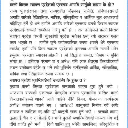
वल्लो किरात स्वायत्त प्रदेशको प्रस्ताव अगाडि सार्नुको कारण के हो ?
राज्य पुनःसंरचना तथा राज्यशक्ति बाँडफाड समिति, संविधानसभाले
अगाडि सारेको ऐतिहासिक, भाषिक, साँस्कृतिक र आर्थिक मूल आधारलाई
गहिरिएर हेर्ने हो भने हामीले अगाडि सारेको प्रस्ताव वल्लो किरात स्वायत्त
प्रदेशलाई राज्यले सम्बोधन गरिनु पर्ने हो । तर उनीहरुले वल्लो किरात
स्वायत्त प्रदेश नभनी सुनकोशी प्रदेश भनेका छन् त्यो सरासर गलत
काम भएको छ । हामीले कुनै कपोलकल्पित रुपमा अरुले धेरै प्रस्ताव
ल्याउँदा हामी पनि किन स्वायत्त प्रदेशको प्रस्ताव अगाडि नसार्ने भनेर
हचुवामा प्रस्ताव ल्याएका होइनौं । यो सिद्धान्त सम्मत, नियाम र युक्ति
संगत छ । इतिहास प्रमाण छ र अभैm पनि त्यस क्षेत्रमा किरातीहरुको
सघन बासोबास रहेकै छ भने त्यो भूमिसँग उनीहरुको धार्मिक, साँस्कृतिक,
भाषिक तथा ऐतिहासिक रुपमा सम्बन्ध छ ।
स्वायत्त प्रदेश प्राप्तिपछिको उपलब्धि के हुन्छ त ?
मुख्यत वल्लो किरात प्रदेशका जनताको चाहना पुरा हुने भयो ।
आजसम्म राज्यको एकात्मक केन्द्रीय शासन प्रणालीमा शासित वल्लो
किरातवासीहरुले आफ्नो लागि चाहिने नीति नियम, योजनाका कार्यक्रम
आपैंm बनाउन पाउने भए । आपंmै कानुनको निर्माण गर्दै आफै
शासक र शासिक भए पछि पूर्ण कानूनी राज्य हुने भयो । जसको कारण
ठूलालाई चैन र सानोलाई ऐन भन्ने पुरानो यथास्थितिवादी मान्यता भंग भई
दीगो शान्ति हुने भयो । दिगो शान्ति हुनु भनेकै सामाजिक, साँस्कृतिक र