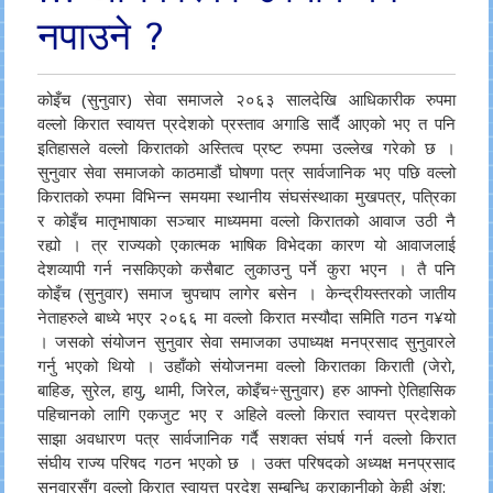
नपाउने ?
कोइँच (सुनुवार) सेवा समाजले २०६३ सालदेखि आधिकारीक रुपमा
वल्लो किरात स्वायत्त प्रदेशको प्रस्ताव अगाडि सार्दै आएको भए त पनि
इतिहासले वल्लो किरातको अस्तित्व प्रष्ट रुपमा उल्लेख गरेको छ ।
सुनुवार सेवा समाजको काठमाडौं घोषणा पत्र सार्वजानिक भए पछि वल्लो
किरातको रुपमा विभिन्न समयमा स्थानीय संघसंस्थाका मुखपत्र, पत्रिका
र कोइँच मातृभाषाका सञ्चार माध्यममा वल्लो किरातको आवाज उठी नै
रह्यो । त्र राज्यको एकात्मक भाषिक विभेदका कारण यो आवाजलाई
देशव्यापी गर्न नसकिएको कसैबाट लुकाउनु पर्ने कुरा भएन । तै पनि
कोइँच (सुनुवार) समाज चुपचाप लागेर बसेन । केन्द्रीयस्तरको जातीय
नेताहरुले बाध्ये भएर २०६६ मा वल्लो किरात मस्यौदा समिति गठन ग¥यो
। जसको संयोजन सुनुवार सेवा समाजका उपाध्यक्ष मनप्रसाद सुनुवारले
गर्नु भएको थियो । उहाँको संयोजनमा वल्लो किरातका किराती (जेरो,
बाहिङ, सुरेल, हायु, थामी, जिरेल, कोइँच÷सुनुवार) हरु आफ्नो ऐतिहासिक
पहिचानको लागि एकजुट भए र अहिले वल्लो किरात स्वायत्त प्रदेशको
साझा अवधारण पत्र सार्वजानिक गर्दै सशक्त संघर्ष गर्न वल्लो किरात
संघीय राज्य परिषद गठन भएको छ । उक्त परिषदको अध्यक्ष मनप्रसाद
सुनवारसँग वल्लो किरात स्वायत्त प्रदेश सम्बन्धि कुराकानीको केही अंश: