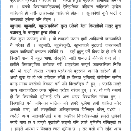
प्रदेशको प्रस्ताव गरिएको हो । यस्तो हचुवा प्रस्ताव हामीलाई अमान्य
छ । वल्लो किरातबासीहरुलाई ऐतिहासिक पहिचान सहितको प्रदेश
चाहिएको हो नदीनालाहरुलाई चाहिएको होइन । सुनकोशी कुनै पार्टी र
जनताको एजेण्ड पनि होेइन ।
बहुभाषा, बहुजाति, बहुसंस्कृतिको कुरा उठेको बेला किरातीको मात्र कुरा
उठाउनु के उपयुक्त हुन्छ होला ?
ठीक कुरा उठाउनु भयो । यो शब्दको उठान हामी आदिवासी जनजातिले
नै गरेका हौं । बहुजाति, बहुसंस्कृति, बहुभाषाको मुद्दालाई जबरजस्ती
एकल जातिबादी बनाउन खोजिँदै छ । यहाँ बुझ्नु पर्ने बिषय के हो भने यो
किराती शब्द नै बहुल भाषा, संस्कृति, जाति शब्दलाई बोकेको शब्द हो ।
हामीले किरातभूमिमा बसोबास गर्दै आइरहेका सम्पूर्ण जातजातिका निम्ति
पनि यो वल्लो किरात स्वायत्त प्रदेशको प्रस्ताव अगाडि सारेको हौं ।
अर्को कुरा के हो भने इतिहास साँक्षी छ किरात भूमिलाई खेतीयोग्य जमीन
बनाइ मानव वस्तीको विकास गर्ने पनि किरातीहरु नै हुन् । पछाडि मात्रै
अन्य जातजातिहरु त्यस भूमिमा प्रवेश गरेका हुन् । र, यो पनि यथार्थ
हो कि किरातीको भूमिलाई पछि अरु आएर विस्थापित गरेका हुन् ।
विस्थापित गर्ने जमिनका मालिक बने हाम्रै भूमिमा हामी शासित बनेर
अरुको भाषा, धर्म–संस्कृतिको अतिक्रमणमा पिल्सिएर बाँच्नु प¥यो ।
त्यसैले अन्य जातजातिलाई भन्दा त्यहाँका किरातीहरुलाई हाम्रो भूमिको
ज्यादै माया छ र हाम्रो पूख्र्यौली साइनो पनि त्यसै भूमिसँग गाँसिएको छ
। हाम्रो आस्था र विश्वास त्यस भूमिमा छ । तर यसो भनि रहँदा अन्य