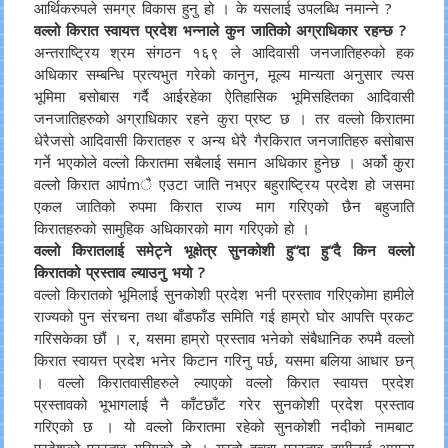
आर्थिकरुपले समग्र विकास हुनु हो । के यसलाई उपलब्धि नमान्ने ?
वल्लो किरात स्वायत्त प्रदेश भन्नाले कुन जातिको अग्राधिकार रहन्छ ?
अन्तराष्ट्रिय श्रम संगठन १६९ ले आदिवासी जनजातिहरुको हक
अधिकार सम्बन्धि प्रत्यभुत गरेको कानुन, मूल्य मान्यता अनुसार त्यस
भूमिमा बसोबास गर्दै आईरहेका ऐतिहासिक भूमिसहितका आदिवासी
जनजातिहरुको अग्राधिकार रहने कुरा प्रष्ट छ । तर वल्लो किरातमा
धेरैजसो आदिवासी किरातहरु र अन्य धेरै गैरकिरात जनजातिहरु बसोबास
गर्ने भएकोले वल्लो किरातमा सबैलाई समान अधिकार हुनेछ । अर्को कुरा
वल्लो किरात आपंंmै एउटा जाति नभएर बहुराष्ट्रिय प्रदेश हो जसमा
एकल जातिको रुपमा किरात राज्य माग गरिएको छैन बहुजाति
किरातहरुको सामुहिक अधिकारको माग गरिएको हो ।
वल्लो किरातलाई समेट्ने भूक्षेत्र सुनकोशी हु“दा हु“दै किन वल्लो
किरातको प्रस्ताव ल्याउनु भयो ?
वल्लो किरातको भूमिलाई सुनकोशी प्रदेश भनी प्रस्ताव गरिएकोमा हामीले
राज्यको पुन संरचना तथा बाँडफाँड समिति गई हाम्रो घोर आपत्ति प्रकट
गरिसकेका छौं । र, यसमा हाम्रो प्रस्ताव भनेको संबैधानिक रुपमै वल्लो
किरात स्वायत्त प्रदेश भनेर किटान गरिनु पर्छ, यसमा बलिया आधार छन्
। वल्लो किरातवासीहरुले ल्याएको वल्लो किरात स्वायत्त प्रदेश
प्रस्तावको भूभागलाई नै काँटछाँट गरेर सुनकोशी प्रदेश प्रस्ताव
गरिएको छ । यो वल्लो किरातमा रहेको सुनकोशी नदीको नामबाट