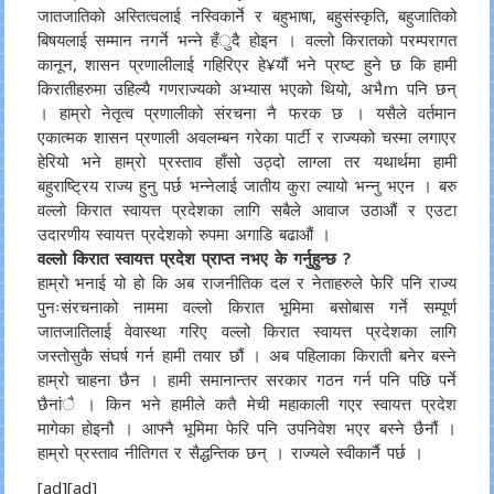
जातजातिको अस्तित्वलाई नस्विकार्ने र बहुभाषा, बहुसंस्कृति, बहुजातिको
बिषयलाई सम्मान नगर्ने भन्ने हँुदै होइन । वल्लो किरातको परम्परागत
कानून, शासन प्रणालीलाई गहिरिएर हे¥यौं भने प्रष्ट हुने छ कि हामी
किरातीहरुमा उहिल्यै गणराज्यको अभ्यास भएको थियो, अभैm पनि छन्
। हाम्रो नेतृत्व प्रणालीको संरचना नै फरक छ । यसैले वर्तमान
एकात्मक शासन प्रणाली अवलम्बन गरेका पार्टी र राज्यको चस्मा लगाएर
हेरियो भने हाम्रो प्रस्ताव हाँसो उठ्दो लाग्ला तर यथार्थमा हामी
बहुराष्ट्रिय राज्य हुनु पर्छ भन्नेलाई जातीय कुरा ल्यायो भन्नु भएन । बरु
वल्लो किरात स्वायत्त प्रदेशका लागि सबैले आवाज उठाऔं र एउटा
उदारणीय स्वायत्त प्रदेशको रुपमा अगाडि बढाऔं ।
वल्लो किरात स्वायत्त प्रदेश प्राप्त नभए के गर्नुहुन्छ ?
हाम्रो भनाई यो हो कि अब राजनीतिक दल र नेताहरुले फेरि पनि राज्य
पुनःसंरचनाको नाममा वल्लो किरात भूमिमा बसोबास गर्ने सम्पूर्ण
जातजातिलाई वेवास्था गरिए वल्लो किरात स्वायत्त प्रदेशका लागि
जस्तोसुकै संघर्ष गर्न हामी तयार छौं । अब पहिलाका किराती बनेर बस्ने
हाम्रो चाहना छैन । हामी समानान्तर सरकार गठन गर्न पनि पछि पर्ने
छैनांै । किन भने हामीले कतै मेची महाकाली गएर स्वायत्त प्रदेश
मागेका होइनौ । आफ्नै भूमिमा फेरि पनि उपनिवेश भएर बस्ने छैनौं ।
हाम्रो प्रस्ताव नीतिगत र सैद्धन्तिक छन् । राज्यले स्वीकार्नै पर्छ ।
[ad][ad]