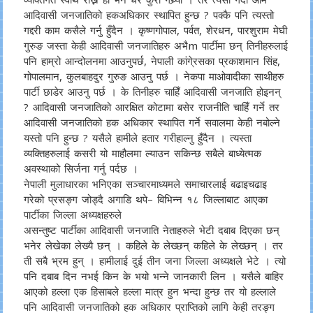
आदिवासी जनजातिको हकअधिकार स्थापित हुन्छ ? पक्कै पनि त्यस्तो
गद्दरी काम कसैले गर्नु हुँदैन । कृष्णगोपाल, पर्वत, शेरधन, पारशुराम मेघी
गुरुङ जस्ता केही आदिवासी जनजातिहरु अभैm पार्टीमा छन् तिनीहरुलाई
पनि हाम्रो आन्दोलनमा आउनुपर्छ, नेपाली कांगे्रसका प्रकाशमान सिंह,
गोपालमान, कुलबाहदुर गुरुङ आउनु पर्छ । नेकपा माओवादीका साथीहरु
पार्टी छाडेर आउनु पर्छ । के तिनीहरु चाहिँ आदिवासी जनजाति होइनन्
? आदिवासी जनजातिको आरक्षित कोटामा बसेर राजनीति चाहिँ गर्ने तर
आदिवासी जनजातिको हक अधिकार स्थापित गर्ने सवालमा केही नबोल्ने
यस्तो पनि हुन्छ ? यसैले हामीले हतार गरीहाल्नु हुँदैन । त्यस्ता
व्यक्तिहरुलाई कसरी यो माहौलमा ल्याउन सकिन्छ सबैले बाध्येत्मक
अवस्थाको सिर्जना गर्नु पर्दछ ।
नेपाली मुलाधारका भनिएका सञ्चारमाध्यमले समाचारलाई बढाइचढाइ
गरेको प्रसङ्ग जोड्दै अगाडि थपे– विभिन्न १८ जिल्लाबाट आएका
पार्टीका जिल्ला अध्यक्षहरुले
असन्तुष्ट पार्टीका आदिवासी जनजाति नेताहरुले भेटी दबाब दिएका छन्
भनेर लेखेका लेख्यै छन् । कहिले के लेख्छन् कहिले के लेख्छन् । तर
ती सबै भ्रम हुन् । हामीलाई दुई तीन जना जिल्ला अध्यक्षले भेटे । त्यो
पनि दबाब दिन नभई किन के भयो भन्ने जानकारी लिन । यसैले बाहिर
आएको हल्ला एक हिसाबले हल्ला मात्र हुन भन्दा हुन्छ तर यो हल्लाले
पनि आदिवासी जनजातिको हक अधिकार प्राप्तिको लागि केही तरङ्ग