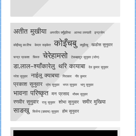
अतीत मुखीया
अमरदिप क्युँइतिचा
आस्था लस्पाली
इन्द्रसेन
कोइँचबु
खडोस सुनुवार
काेइँचबु काःतिच
केदार सङ्केत
क्युइँतबु
चेरेहामसो
चन्द्र प्रकाश
चिमरु
टेकबहादुर सुनुवार (जोन)
डा.लाल–श्याँकारेलु
थरि कायाबा
देव कुमार सुनुवार
नाईलू क्याबचा
नरेश सुनुवार
निराकार
नीर कुमार
प्रकाश सुनुवार
प्रेम सुनुवार
भगत सुनुवार
भानु सुनुवार
भावना परिष्कृत
मन प्रसाद
मौसम सुनुवार
रणवीर सुनुवार
समीर मुखिया
शोभा सुनुवार
राजु सुनुवार
साङखु
होम सुनुवार
सिर्जना (ङावाच) सुनुवार
Video