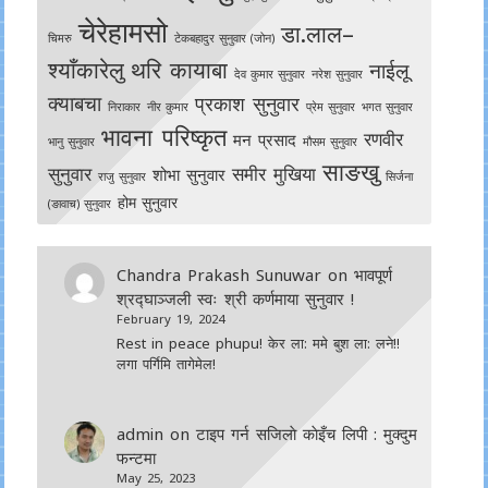
चेरेहामसो
डा.लाल–
चिमरु
टेकबहादुर सुनुवार (जोन)
श्याँकारेलु
थरि कायाबा
नाईलू
देव कुमार सुनुवार
नरेश सुनुवार
क्याबचा
प्रकाश सुनुवार
निराकार
नीर कुमार
प्रेम सुनुवार
भगत सुनुवार
भावना परिष्कृत
रणवीर
मन प्रसाद
भानु सुनुवार
मौसम सुनुवार
साङखु
सुनुवार
समीर मुखिया
शोभा सुनुवार
राजु सुनुवार
सिर्जना
होम सुनुवार
(ङावाच) सुनुवार
Chandra Prakash Sunuwar
on
भावपूर्ण
श्रद्घाञ्जली स्वः श्री कर्णमाया सुनुवार !
February 19, 2024
Rest in peace phupu! केर ला: ममे बुश ला: लने!!
लगा पर्गिमि तागेमेल!
admin
on
टाइप गर्न सजिलाे काेइँच लिपी : मुक्दुम
फन्टमा
May 25, 2023