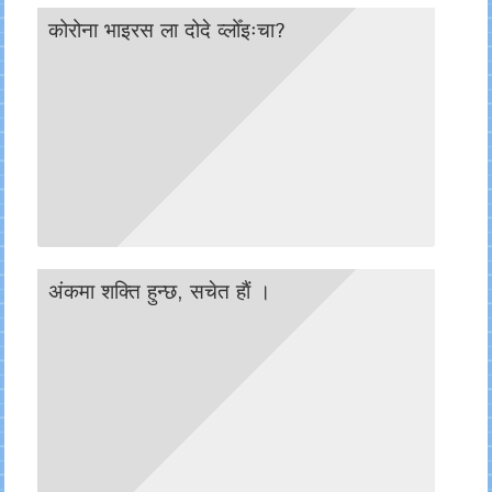
कोरोना भाइरस ला दोदे व्लोँइःचा?
अंकमा शक्ति हुन्छ, सचेत हाैं ।