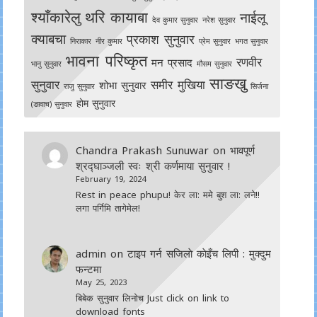
श्याँकारेलु
थरि कायाबा
नाईलू
देव कुमार सुनुवार
नरेश सुनुवार
क्याबचा
प्रकाश सुनुवार
निराकार
नीर कुमार
प्रेम सुनुवार
भगत सुनुवार
भावना परिष्कृत
रणवीर
मन प्रसाद
भानु सुनुवार
मौसम सुनुवार
साङखु
सुनुवार
समीर मुखिया
शोभा सुनुवार
राजु सुनुवार
सिर्जना
होम सुनुवार
(ङावाच) सुनुवार
Chandra Prakash Sunuwar
on
भावपूर्ण
श्रद्घाञ्जली स्वः श्री कर्णमाया सुनुवार !
February 19, 2024
Rest in peace phupu! केर ला: ममे बुश ला: लने!!
लगा पर्गिमि तागेमेल!
admin
on
टाइप गर्न सजिलाे काेइँच लिपी : मुक्दुम
फन्टमा
May 25, 2023
बिबेक सुनुवार लिनोच Just click on link to
download fonts