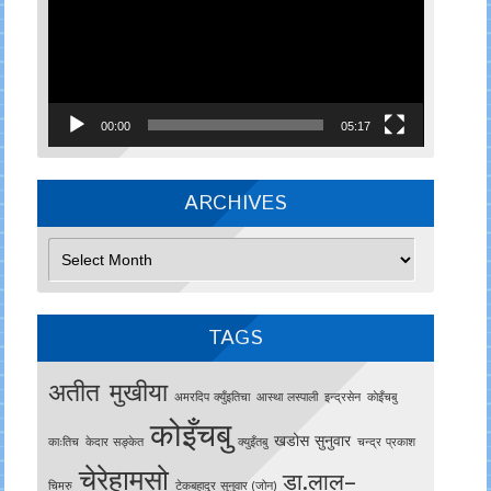
00:00
05:17
ARCHIVES
Archives
TAGS
अतीत मुखीया
अमरदिप क्युँइतिचा
आस्था लस्पाली
इन्द्रसेन
काेइँचबु
कोइँचबु
खडोस सुनुवार
काःतिच
केदार सङ्केत
क्युइँतबु
चन्द्र प्रकाश
चेरेहामसो
डा.लाल–
चिमरु
टेकबहादुर सुनुवार (जोन)