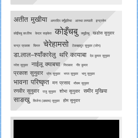
अतीत मुखीया
अमरदिप क्युँइतिचा
आस्था लस्पाली
इन्द्रसेन
कोइँचबु
खडोस सुनुवार
काेइँचबु काःतिच
केदार सङ्केत
क्युइँतबु
चेरेहामसो
चन्द्र प्रकाश
चिमरु
टेकबहादुर सुनुवार (जोन)
डा.लाल–श्याँकारेलु
थरि कायाबा
देव कुमार सुनुवार
नाईलू क्याबचा
नरेश सुनुवार
निराकार
नीर कुमार
प्रकाश सुनुवार
प्रेम सुनुवार
भगत सुनुवार
भानु सुनुवार
भावना परिष्कृत
मन प्रसाद
मौसम सुनुवार
रणवीर सुनुवार
समीर मुखिया
शोभा सुनुवार
राजु सुनुवार
साङखु
होम सुनुवार
सिर्जना (ङावाच) सुनुवार
Video
Player